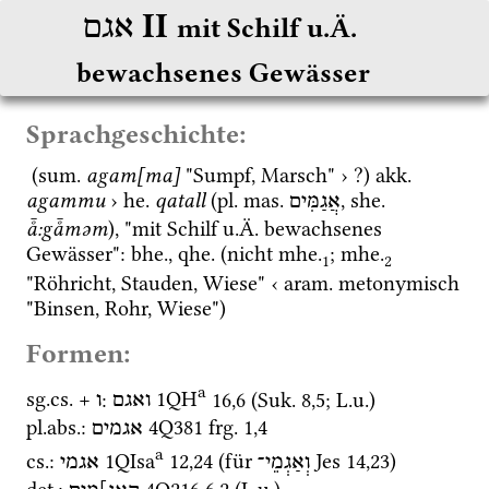
‎ II
אגם
mit Schilf u.Ä. 
bewachsenes Gewässer
Sprachgeschichte:
 (
sum.
agam[ma]
 "Sumpf, Marsch" › ?) 
akk.
agammu
 › 
he.
qatall
 (
pl.
mas.
, 
she.
אֲגַמִּים
å̄:gå̄məm
), "mit Schilf 
u.Ä.
 bewachsenes 
Gewässer": 
bhe.
, 
qhe.
 (nicht 
mhe.
; 
mhe.
1
2
"Röhricht, Stauden, Wiese" ‹ 
aram.
 metonymisch 
"Binsen, Rohr, Wiese")
Formen:
a
sg.
cs.
 + 
: 
1QH
16
,
6
 (
Suk.
8
,
5
; 
L.u.
)
ואגם
ו
pl.
abs.
: 
4Q381
frg. 1
,
4
אגמים
a
cs.
: 
1QIsa
12
,
24
 (für 
Jes
14
,
23
)
וְאַגְמֵי־
אגמי