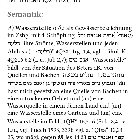
det.
: 
4Q216
6
,
2
 (
L.u.
)
האג]מים
Semantik:
A)
Wasserstelle
o.Ä.
: als Gewässerbezeichnung 
im 
Zshg.
 mit 
d.
 Schöpfung 
〈י〉אור{ }ותיה
אגמים
וכל
 "ihre Ströme, Wasserstellen und jeden 
בלעה
Abfluss (
→
)" 
4Q381
frg. 1
,
4
, 
vgl.
i.
ähnl.
K.
בלעה
4Q216
6
,
2
 (
L.u.
, 
Jub 2,7
); 
 "Wasserstelle" 
אגם מים
bildl.
 von der Situation des Beters 
i.K.
 von 
Quellen und Bächen 
נתתני
במקור
נוזלים
ביבשה
 "du 
ומבוע
מים
בארץ
ציה
ומשקי
גן
ואגם
מים
בשדה
hast mich gesetzt an eine Quelle von Bächen in 
einem trockenen Gebiet und (an) eine 
Wasserquelle in einem dürren Land und (an) 
eine Wasserstelle eines Gartens und (an) eine 
a
Wasserstelle im Feld" 
1QH
16
,
5
–
6
 (
Suk.
8
,
4
–
5
; 
a
L.u.
, 
vgl.
Puech 1993
, 339); 
vgl.
a.
1QIsa
12
,
24
–
25
, wo 
mögl.
 gegen 
𝔐
Jes
14
,
23
קִפֹּד
וְאַגְמֵי־
מָיִם