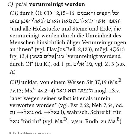
C)
puʿal
verunreinigt
werden
C.I)
durch Öl
: 
CD
12
,
15
–
16
וכל
העצים
והאבנים
והעפר
אשר
יגואלו
בטמאת
האדם
לגאולי
שמן
בהם
"und alle Holzstücke und Steine und Erde, die 
verunreinigt werden durch die Unreinheit des 
Menschen hinsichtlich öliger Verunreinigungen 
an ihnen" (
vgl.
Flav.Jos.Bell. 2,123
); 
mögl.
4Q513
frg. 13
,
4
 "verunreinigt werdend 
מגו]אלים
בשמן
durch Öl" (
i.u.K.
), 
od.
l.
pi.
, 
vgl.
Z.
3
 (
s.o.
מג]אלים
A)
B
C.II)
unklar
: von einem Weisen 
Sir
37
,
19
 (
Ms.
C
7v
,
13
; 
Ms.
4v
,
2
–
4
)
mögl.
i.S.v.
ולנפשו
הוא
גואל
"aber wegen seiner selbst ist er als unrein 
verworfen worden" (
vgl.
Esr
2
,
62
; 
Neh
7
,
64
; 
od.
zu 
→
od.
→
‎ I
), 
wahrsch.
Schreibf.
 für 
גאל
גואל
D
B
 "töricht" (
vgl.
Ms.
1v
,
9
u.
Rndb.
 zu 
Ms.
)
נואל