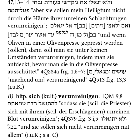
47
,
13
–
14
ולוא
יגאלו
את
מקדשי
בעורות
זבחי
 "aber sie sollen mein Heiligtum nicht 
פגוליהמה
durch die Häute ihrer unreinen Schlachtungen 
verunreinigen"; 
ואם
ילאצו
[זיתים]
[בב]ד
אל
יגאלם
לגלעמ
 "und wenn 
בכ[ול
מו]דו
עד
אשר
יער[ם
לבד]
Oliven in einer Olivenpresse gepresst werden 
(sollen), dann soll man sie unter keinen 
Umständen verunreinigen, indem man sie 
aufdeckt, bevor man sie in die Olivenpresse 
ausschüttet" 
4Q284a
frg. 1
,
6
–
7
; 
עושים
ומגאלי[ם]
"machend und verunreinigend" 
4Q513
frg. 13
,
3
(
i.u.K.
)
B)
hitp.
sich (
kult.
)
verunreinigen
: 
1QM
9
,
8
 "sodass sie (
scil.
 die Priester) 
להתגאל
בדם
טמאתם
sich mit ihrem (
scil.
 der Erschlagenen) unreinen 
Blut verunreinigen"; 
4Q379
frg. 3 i
,
5
ולא
יתגאלו
 "und sie sollen sich nicht verunreinigen mit 
בכל
allem" (
i.u.K.
; 
s.a.
 C)