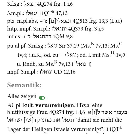
3.
f.
sg.
: 
4Q274
frg. 1 i
,
6
תגאל
a
3.
m.
pl.
: 
11QT
47
,
13
יגאלו
ptz.
m.
pl.
abs.
 + 
: 
4Q513
frg. 13
,
3
 (
L.u.
)
ומגאלי[ם]
ו
hitp.
impf.
 3.
m.
pl.
: 
4Q379
frg. 3 i
,
5
יתגאלו
inf.
cs.
 + 
: 
1QM
9
,
8
להתגאל
ל
B
C
puʿal
pf.
 3.
m.
sg.
: 
Sir
37
,
19
 (
Ms.
7v
,
13
; 
Ms.
גואל
D
4v
,
4
; 
i.u.K.
, 
od.
 zu 
→
; 
od.
l.
 mit 
Ms.
1v
,
9
גואל
B
u.
Rndb.
 zu 
Ms.
7v
,
13
)
⊣
נואל
⊢
impf.
 3.
m.
pl.
: 
CD
12
,
16
יגואלו
Semantik:
Alles zeigen
A)
pi.
kult.
verunreinigen
: 
i.Bz.a.
 eine 
blutflüssige Frau 
4Q274
frg. 1 i
,
6
בעבור
אשר
ל[ו]א
 "damit sie nicht die 
תגאל
את
מחני
קד[שי]
ישראל
a
Lager der Heiligen Israels verunreinigt"; 
11QT