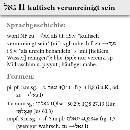
‎ II
גאל
kultisch verunreinigt sein
Sprachgeschichte:
wohl 
NF
 zu 
→
 als 
t.t.
i.S.v.
 "kultisch 
געל
verunreinigt sein" (
nif.
; 
vgl.
mhe.
hif.
 zu 
→
געל
i.S.v.
 "als unrein behandeln" › "mit [heißem 
Wasser] reinigen"): 
bhe.
 (
sp.
); nur 
vereinz.
sp.
Midraschim 
u.
piyyut.
; häufiger 
mahe.
Formen:
pi.
pf.
 3.
m.
sg.
 + 
: 
4Q411
frg. 1 ii
,
8
 (
i.u.K.
, 
od.
וגאל
ו
zu 
→
‎ I
)
גאל
a
1.
comm.
sg.
: 
1QIsa
50
,
29
; 
1Q8
27
,
13
 (für 
גאלתי
Jes
63
,
3
)
אֶגְאָלְתִּי
impf.
 3.
m.
sg.
 + 
sf.
 3.
m.
pl.
: 
4Q284a
frg. 1
,
7
יגאלם
(weniger 
wahrsch.
 zu 
→
‎ I
)
גאל