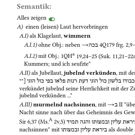
Semantik:
Alles zeigen
A)
 einen (leisen) Laut hervorbringen
A.I)
als Klagelaut, 
wimmern
A.I.1)
ohne 
Obj.
: neben 
→
4Q179
frg. 2
,
9
בכה
a
A.I.2)
mit 
Obj.
: 
1QH
19
,
24
–
25
 (
Suk.
11
,
21
–
22
Kummers; und ich seufzte"
A.II)
als Jubellaut, 
jubelnd verkünden
, mit d
כבודו
בלשון
כול
הוגי
דעת
רנות
פלאו
בפי
כול
הוגי
[־־
verkündet jubelnd seine Herrlichkeit mit der Z
jubelnd verkünden ..." 
A.III)
murmelnd nachsinnen
, mit 
→
‎ II
 "übe
ב
Nacht sinne nach über das Geheimnis des Gew
A
Sir
6
,
37
 (
Ms.
2v
,
5
)
יראת
עליון
ובמצותו
והגה
תמיד
nachsinnen" mit 
 als double
ביראת
עליון
ובמצותו