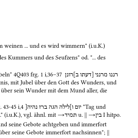
m weinen ... und es wird wimmern" (
i.u.K.
) 
des Kummers und des Seufzens" 
od.
 "... des 
beln" 
4Q403
frg. 1 i
,
36
–
37
רננו
מרנני
[דעתו
ב]רונן
tnis, mit Jubel über den Gott des Wunders, und 
l über sein Wunder mit dem Mund aller, die 
. 43-45 i
,
4
 "Tag und 
יום
ו]לילה
הגה
ברז
נהיה[
" (
i.u.K.
), 
vgl.
ähnl.
 mit 
→
u.
||
→
‎ I
hitpo.
בין
תמיד
 und seine Gebote achtgeben und immerfort 
d über seine Gebote immerfort nachsinnen"; 
||