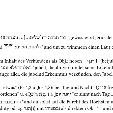
–
10
 "gewiss wird Jerusale
והגתה
...]... 
ירו[שלים
תבכה
בכו
ואנחה
a
)
 "und um zu wimmern einen Laut 
ולהגות
הגי
יגון
em Inhalt des Verkündens als 
Obj.
: neben 
→
‎ I
 "(be)ju
רנן
 "jubelt, die ihr verkündet seine Erkenn
באלוהי
פלא
והגו
unge aller, die jubelnd Erkenntnis verkünden, den Jube
r etwas" (
Ps
1
,
2
u.
Jos
1
,
8
)
: bei Tag und Nacht 
4Q418
frg
ordenen" 
u.
4Q294
frg. 1
,
4
 "er sinnt nach Tag ...
יהגה
יום[
 "und du sollst auf die Furcht des Höchsten
והתבוננת
ב
 duty 
od.
cj.
 mit 
 als direktem 
Obj.
 "... un
ובמצותו
{ו}הגה