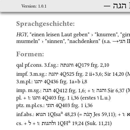
‎
הגה
Version: 1.0.1
Sprachgeschichte:
HGY
, "einen leisen Laut geben" › "knurren", "gi
murmeln" › "sinnen", "nachdenken" (
s.a.
→
‎ I
הגי
Formen:
qal
pf.cons.
 3.
f.
sg.
: 
4Q179
frg. 2
,
10
והגתה
impf.
 3.
m.
sg.
: 
4Q525
frg. 2 ii+3
,
6
; 
Sir
14
,
20
 (
M
יהגה
3.
m.
pl.
: 
4Q436
frg. 1a+b i
,
8
יהגו
imp.
m.
sg.
: 
4Q412
frg. 1
,
6
; + 
: 
Sir
6
,
37
 (
והגה
ו
הגה
pl.
 + 
: 
4Q403
frg. 1 i
,
36
 (erstes 
L.u.
)
ו
והגו
ו
ptz.
m.
pl.
cs.
: 
4Q403
frg. 1 i
,
36
הוגי
a
inf.
abs.
: 
1QIsa
48
,
23
 (= 
Jes
59
,
11
); + 
: 
א
ו
הָגֹה
הגוא
a
cs.
 + 
 + 
: 
1QH
19
,
24
 (
Suk.
11
,
21
)
ולהגות
ו
ל