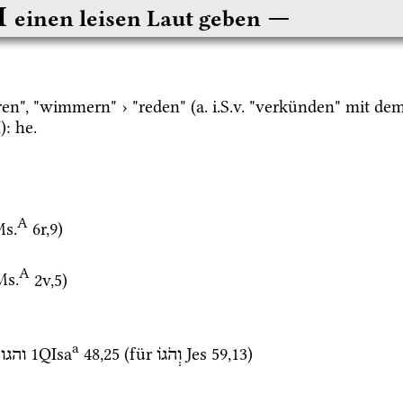
 I
einen leisen Laut geben
rren", "wimmern" › "reden" (
a.
i.S.v.
 "verkünden" mit dem 
I
): 
he.
A
s.
6r
,
9
)
A
Ms.
2v
,
5
)
a
1QIsa
48
,
25
 (für 
Jes
59
,
13
)
וְהֹגוֹ
והגו