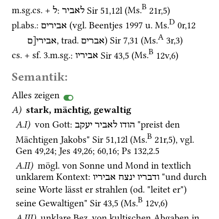
B
m.
sg.
cs.
 + 
: 
Sir
51
,
12l
 (
Ms.
21r
,
5
)
לאביר
ל
D
pl.
abs.
: 
 (
vgl.
Beentjes 1997
u.
Ms.
0r
,
12
אבירים
A
, 
trad.
) 
Sir
7
,
31
 (
Ms.
3r
,
3
)
אברים
אבירי[ם
B
cs.
 + 
sf.
 3.
m.
sg.
: 
Sir
43
,
5
 (
Ms.
12v
,
6
)
אביריו
Semantik:
Alles zeigen
A)
stark, mächtig, gewaltig
A.I)
 von Gott
: 
 "preist den 
הודו
לאביר
יעקב
B
Mächtigen Jakobs" 
Sir
51
,
12l
 (
Ms.
21r
,
5
)
, 
vgl.
Gen
49
,
24
; 
Jes
49
,
26
; 
60
,
16
; 
Ps
132
,
2
.
5
A.II)
mögl.
 von Sonne und Mond in textlich 
unklarem Kontext
: 
 "und durch 
ודבריו
ינצח
אביריו
seine Worte lässt er strahlen (
od.
 "leitet er") 
B
seine Gewaltigen" 
Sir
43
,
5
 (
Ms.
12v
,
6
)
A.III)
 unklare 
Bez.
 von kultischen Abgaben in 