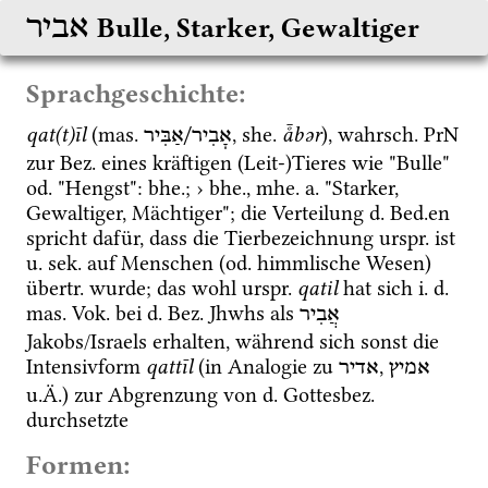
אביר
Bulle, Starker, Gewaltiger
Sprachgeschichte:
qat(t)īl
 (
mas.
, 
she.
å̄bər
), 
wahrsch.
PrN
אָבִיר/אַבִּיר
zur 
Bez.
 eines kräftigen (Leit-)Tieres wie "Bulle" 
od.
 "Hengst": 
bhe.
; › 
bhe.
, 
mhe.
a.
 "Starker, 
Gewaltiger, Mächtiger"; die Verteilung 
d.
Bed.
en 
spricht dafür, dass die Tierbezeichnung 
urspr.
 ist 
u.
sek.
 auf Menschen (
od.
 himmlische Wesen) 
übertr.
 wurde; das wohl 
urspr.
qatil
 hat sich 
i.
d.
mas.
Vok.
 bei 
d.
Bez.
 Jhwhs als 
אֲבִיר
Jakobs/Israels erhalten, während sich sonst die 
Intensivform 
qattīl
 (in Analogie zu 
, 
אמיץ
אדיר
u.Ä.
) zur Abgrenzung von 
d.
Gottesbez.
durchsetzte
Formen: