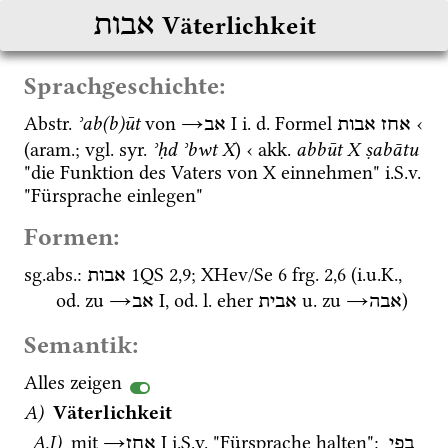
אבות
Väterlichkeit
Sprachgeschichte:
Abstr.
ʾab(b)ūt
 von 
→
‎ I
i.
d.
 Formel 
 ‹ 
אחז אבות
אב
(
aram.
; 
vgl.
syr.
ʾḥd ʾbwt X
) ‹ 
akk.
abbūt X ṣabātu
"die Funktion des Vaters von X einnehmen" 
i.S.v.
"Fürsprache einlegen" 
Formen:
sg.
abs.
: 
1QS
2
,
9
; 
XHev/Se 6
frg. 2
,
6
 (
i.u.K.
, 
אבות
od.
 zu 
→
‎ I
, 
od.
l.
 eher 
u.
 zu 
→
)
אבה
אבית
אב
Semantik:
Alles zeigen
A)
 Väterlichkeit
A.I)
 mit 
→
‎ I
i.S.v.
 "Fürsprache halten"
: 
בפי
אחז