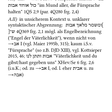
 "im Mund aller, die Fürsprache 
כול
אוחזי
אבות
halten" 
1QS
2
,
9
 (
par.
4Q280
frg. 2
,
4
)
A.II)
 in unsicherem Kontext 
u.
 unklarer 
syntaktischer Abgrenzung
: 
]ומשמר
מלאך
אבות
4Q369
frg. 2
,
1
mögl.
 als Engelbezeichnung 
ש־[
("Engel der Väterlichkeit"), wenn nicht von 
→
‎ I
 (
vgl.
Maier 1995b
, 315); kaum 
i.S.v.
אב
"Fürsprache" (so 
z.B.
DJD XIII
), 
vgl.
Kottsieper 
2015
, 46; 
 "Väterlichkeit und du 
אבות
ותתן
לנו
gibst/hast gegeben uns" 
XHev/Se 6
frg. 2
,
6
(
i.u.K.
; 
od.
 zu 
→
‎ I
, 
od.
l.
 eher 
u.
 zu 
אבית
אב
→
)
אבה