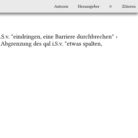
Autoren
Herausgeber
©
Zitieren
i.S.v.
 "eindringen, eine Barriere durchbrechen" › 
e Abgrenzung des 
qal
i.S.v.
 "etwas spalten, 