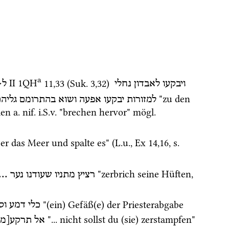
a
→
‎ II
1QH
11
,
33
 (
Suk.
3
,
32
)
ויבקעו
לאבדון
נחלי
ל
 "zu den 
למזורות
יבקעו
אפעה
ושוא
בהתרומם
גליה
len 
a.
nif.
i.S.v.
 "brechen hervor" 
mögl.
er das Meer und spalte es" (
L.u.
, 
Ex
14
,
16
, 
s.
 "zerbrich seine Hüften, 
... 
נער
שעודנו
מתניו
רציץ
 "(ein) Gefäß(e) der Priesterabgabe 
כלי
דמע
וס
 "... nicht sollst du (sie) zerstampfen" 
אל
תרקע[מ