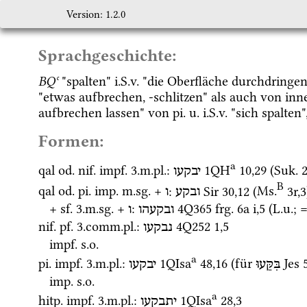
Version: 1.2.0
Sprachgeschichte:
BQʿ
 "spalten" 
i.S.v.
 "die Oberfläche durchdringe
"etwas aufbrechen, -schlitzen" als auch von inn
aufbrechen lassen" von 
pi.
u.
i.S.v.
 "sich spalten
Formen:
a
qal
od.
nif.
impf.
 3.
m.
pl.
: 
1QH
10
,
29
 (
Suk.
יבקעו
B
qal
od.
pi.
imp.
m.
sg.
 + 
: 
Sir
30
,
12
 (
Ms.
3r
,
3
ובקע
ו
+ 
sf.
 3.
m.
sg.
 + 
: 
4Q365
frg. 6a i
,
5
 (
L.u.
; =
ובקעהו
ו
nif.
pf.
 3.
comm.
pl.
: 
4Q252
1
,
5
נבקעו
impf.
s.o.
a
pi.
impf.
 3.
m.
pl.
: 
1QIsa
48
,
16
 (für 
Jes
בִּקֵּעוּ
יבקעו
imp.
s.o.
a
hitp.
impf.
 3.
m.
pl.
: 
1QIsa
28
,
3
יתבקעו