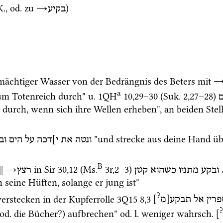
K.
, 
od.
 zu 
→
) 
בקיע
 mächtiger Wasser von der Bedrängnis des Beters mit 
a
um Totenreich durch" 
u.
1QH
10
,
29
–
30
 (
Suk.
2
,
27
–
28
)
ם
durch, wenn sich ihre Wellen erheben", an beiden Stel
 "und strecke aus deine Hand üb
ונטה
את
י]דכה
על
הים
וב
B
||
→
 in 
Sir
30
,
12
 (
Ms.
3r
,
2
–
3
)
רצץ
קטן
כשהוא
מתניו
ובקע
 
h seine Hüften, solange er jung ist"
?
erstecken in der Kupferrolle 
3Q15
8
,
3
]
תבקע[מ
אל
פרין
?
od.
 die Bücher?) aufbrechen" 
od.
l.
 weniger 
wahrsch.
]