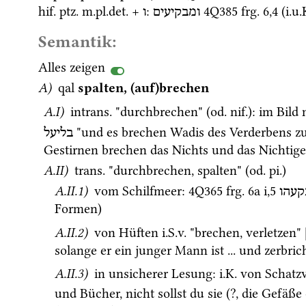
hif.
ptz.
m.
pl.
det.
 + 
: 
4Q385
frg. 6
,
4
 (
i.u.
ומבקיעים
ו
Semantik:
Alles zeigen
A)
qal
spalten, (auf)brechen
A.I)
intrans.
 "durchbrechen" (
od.
nif.
)
: im Bild
 "und es brechen Wadis des Verderbens z
בליעל
Gestirnen brechen das Nichts und das Nichtige 
A.II)
trans.
 "durchbrechen, spalten" (
od.
pi.
)
A.II.1)
 vom Schilfmeer
:
4Q365
frg. 6a i
,
5
קעהו
Formen)
A.II.2)
 von Hüften 
i.S.v.
 "brechen, verletzen" 
solange er ein junger Mann ist ... und zerbric
A.II.3)
 in unsicherer Lesung
: 
i.K.
 von Schatzv
und Bücher, nicht sollst du sie (?, die Gefäße 