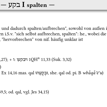
‎ I
בקע
spalten
n und dadurch spalten/aufbrechen", sowohl von außen 
en 
i.S.v.
 "sich selbst aufbrechen, spalten": 
he.
, wobei di
", "hervorbrechen" von 
nif.
 häufig unklar ist
a
2
,
27
)
; + 
: 
1QH
11
,
33
 (
Suk.
3
,
32
)
ויבקעו
ו
)
 
Ex
14
,
16
mas.
qal
, 
she.
qal
od.
pi.
 B 
wbå̄qå̄ʾēʾu
)
וּבְקָעֵהוּ
59
,
5
; 
od.
qal
, 
vgl.
Jes
34
,
15
)