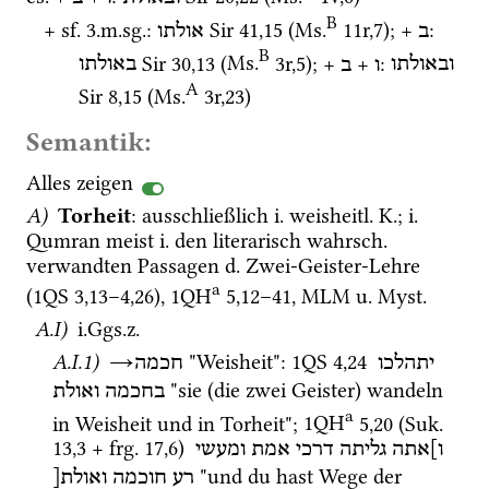
B
+ 
sf.
 3.
m.
sg.
: 
Sir
41
,
15
 (
Ms.
11r
,
7
)
; + 
: 
ב
אולתו
B
Sir
30
,
13
 (
Ms.
3r
,
5
)
; + 
 + 
: 
ובאולתו
ו
ב
באולתו
A
Sir
8
,
15
 (
Ms.
3r
,
23
)
Semantik:
Alles zeigen
A)
Torheit
: ausschließlich 
i.
weisheitl.
K.
; 
i.
Qumran meist 
i.
 den literarisch 
wahrsch.
verwandten Passagen 
d.
 Zwei-Geister-Lehre 
a
(
1QS
3
,
13
–
4
,
26
), 
1QH
5
,
12
–
41
, 
MLM
u.
Myst.
A.I)
i.Ggs.z.
A.I.1)
→
 "Weisheit"
: 
1QS
4
,
24
יתהלכו
חכמה
 "sie (die zwei Geister) wandeln 
בחכמה
ואולת
a
in Weisheit und in Torheit"; 
1QH
5
,
20
 (
Suk.
13
,
3
 + 
frg. 17
,
6
)
ו]אתה
גליתה
דרכי
אמת
ומעשי
 "und du hast Wege der 
רע
חוכמה
ואולת[