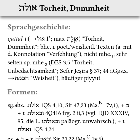
אולת
Torheit, Dummheit
Sprachgeschichte:
qattal-t
 (
→
‎ I*
; 
mas.
) "Torheit, 
אִוֶּלֶת
אול
Dummheit": 
bhe.
i.
poet.
/
weisheitl.
 Texten (
a.
 mit 
d.
 Konnotation "Verfehlung"), nicht 
mhe.
, sehr 
1
selten 
sp.
mhe.
 (
DES 3,5
 "Torheit, 
2
Unbedachtsamkeit"; 
Sefer Jeṣira § 37; 44
i.Ggs.z.
→
 "Weisheit"), häufiger 
piyyut.
חכמה
Formen:
B
sg.
abs.
: 
1QS
4
,
10
; 
Sir
47
,
23
 (
Ms.
17v
,
1
)
; + 
ב
אולת
+ 
: 
4Q416
frg. 2 ii
,
3
 (
vgl.
DJD XXXIV
, 
ובאולת
ו
95; die 
L.
paläogr.
unwahrsch.
); + 
: 
ו
ובאולתו
1QS
4
,
24
ואולת
C
cs.
 + 
 + 
: 
Sir
20
,
22
 (
Ms.
1v
,
6
)
ובאולת
ו
ב