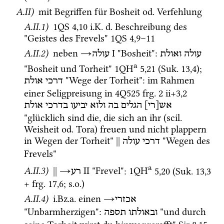
A.II)
 mit Begriffen für Bosheit 
od.
 Verfehlung
A.II.1)
1QS
4
,
10
i.K.
d.
 Beschreibung des 
"Geistes des Frevels" 
1QS
4
,
9
–
11
A.II.2)
 neben 
→
‎ I
 "Bosheit"
: 
עולה
ואולת
עולה
a
"Bosheit und Torheit" 
1QH
5
,
21
 (
Suk.
13
,
4
)
; 
 "Wege der Torheit": im Rahmen 
דרכי אולת
einer Seligpreisung in 
4Q525
frg. 2 ii+3
,
2
אש[רי]
הגלים
בה
ולוא
יביעו
בדרכי
אולת
"glücklich sind die, die sich an ihr (
scil.
Weisheit 
od.
 Tora) freuen und nicht plappern 
in Wegen der Torheit" 
||
 "Wegen des 
דרכי
עולה
Frevels" 
a
A.II.3)
||
→
‎ II
 "Frevel"
: 
1QH
5
,
20
 (
Suk.
13
,
3
רע
+ 
frg. 17
,
6
; 
s.o.
)
A.II.4)
i.Bz.a.
 einen 
→
אכזרי
"Unbarmherzigen"
: 
 "und durch 
ובאולתו
תספה