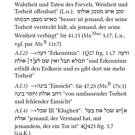
Wahrheit und Taten des Frevels, Weisheit und 
Torheit offenbart" (
L.u.
); 
טוב
איש
מטמן
אולתו
 "besser ist jemand, der seine 
מאיש
מצפן
חכמתו
Torheit versteckt hält, als jemand, der seine 
Mas
Weisheit verbirgt" 
Sir
41
,
15
 (
Ms.
3
,
17
; 
L.u.
, 
B
vgl.
par.
Ms.
11r
,
7
)
A.I.2)
→
 "Erkenntnis"
: 
1Q27
frg. 1 i
,
7
ודעה
דעה
 "und Erkenntnis 
תמלא
תבל
ואין
שם
לע[ד]
אולת
erfüllt den Erdkreis und es gibt dort nie mehr 
Torheit"
B
A.I.3)
→
 "Einsicht"
: 
Sir
47
,
23
 (
Ms.
17v
,
1
)
בינה
 "von umfassender Torheit 
רחב
אולת
וחסר
בינה
und fehlender Einsicht"
A.I.4)
→
‎ III
 "Klugheit"
: 
א]יש
שכל
את
בעל
שכל
 "jemand, der Verstand hat, mit 
אולת
jemandem, der ein Tor ist" 
4Q423
frg. 5
,
7
(
i.u.K.
)