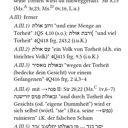
seine Torheit wirst du hinweggerafft" 
Sir
8
,
15
A
D
(
Ms.
3r
,
23
; 
Ms.
0v
,
16
, 
L.u.
)
A.III)
 ferner
A.III.1)
 "und eine Menge an 
ורוב
אולת
Torheit" 
1QS
4
,
10
 (
s.o.
); 
 "und viel 
]ורבת
אולת
Torheit" 
4Q418
frg. 243
,
2
 (
i.u.K.
) 
A.III.2)
 "ein Volk von Torheit (
d.h.
 ein 
עם
אולת
törichtes Volk)" 
4Q415
frg. 9
,
5
 (
i.u.K.
)
A.III.3)
 "wegen der Torheit 
ובאולת
מאסיר
(bedecke dein Gesicht) vor einem 
Gefangenen" 
4Q416
frg. 2 ii
,
3
–
4
C
A.III.4)
 mit 
→
‎ II
: 
Sir
20
,
22
 (
Ms.
1v
,
6
–
7
)
פנה
 "und durch Torheit des 
ובאולת
פנים
יורישנה
Gesichts (
od.
 "eigene Dummheit") wird er 
sich selbst (
wörtl.
 "sie" 
i.Bz.a.
 seine 
→
) 
נפש
ruinieren" 
i.K.
 der falschen Scham
A.III.5)
יתלע〈ב 〉בך
באולתו
פן
 ... 
בנך
יסר