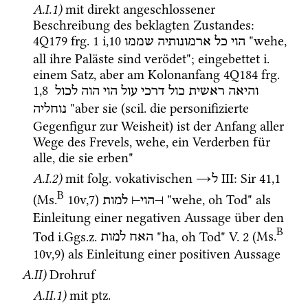
A.I.1)
mit direkt angeschlossener 
Beschreibung des beklagten Zustandes
: 
4Q179
frg. 1 i
,
10
 "wehe, 
הוי
כל
ארמונותיה
שממו
all ihre Paläste sind verödet"; eingebettet 
i.
einem Satz, aber am Kolonanfang 
4Q184
frg. 
1
,
8
והיאה
ראשית
כול
דרכי
עול
הוי
הוה
לכול
 "aber sie (
scil.
 die personifizierte 
נוחליה
Gegenfigur zur Weisheit) ist der Anfang aller 
Wege des Frevels, wehe, ein Verderben für 
alle, die sie erben"
A.I.2)
mit 
folg.
 vokativischen 
→
‎ III
: 
Sir
41
,
1
ל
B
(
Ms.
10v
,
7
)
 "wehe, oh Tod" als 
למות
⊣
הוי
⊢
Einleitung einer negativen Aussage über den 
B
Tod 
i.Ggs.z.
 "ha, oh Tod" 
V.
2
 (
Ms.
האח
למות
10v
,
9
)
 als Einleitung einer positiven Aussage
A.II)
Drohruf 
A.II.1)
mit 
ptz.