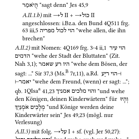
 "sagt denn" 
Jes
45
,
9
הֲיֹאמַר
A.II.1.b)
mit 
→
‎ II
 + 
→
‎ II
כול
ל
angeschlossen
: 
i.Bz.a.
 den Bund 
4Q511
frg. 
63 iii
,
5
 "wehe allen, die ihn 
הוי
לכול
מפריה
brechen"
A.II.2)
mit Nomen
: 
4Q169
frg. 3-4 ii
,
1
הוי
עיר
 "wehe der Stadt der Bluttaten" (
Zit.
הדמים
Nah
3
,
1
); 
 "wehe dem Bösen, der 
היו
רע
שאמר
B
sagt: ..." 
Sir
37
,
3
 (
Ms.
7r
,
11
)
, 
a.Rd.
ריֵע
הוי
⊢
 "wehe dem Freund, (wenn) er sagt: ..."; 
⊣
יאמר
a
qb.
1QIsa
41
,
23
 "und wehe 
והוי
מלכים
אמניך
den Königen, deinen Kinderwärtern" für 
וְהָיוּ
 "und Könige werden deine 
מְלָכִים
אֹמְנַיִךְ
Kinderwärter sein" 
Jes
49
,
23
 (
mögl.
 nur 
Verlesung)
A.II.3)
mit 
folg.
→
‎ I
 + 
sf.
 (
vgl.
Jer
50
,
27
)
: 
על