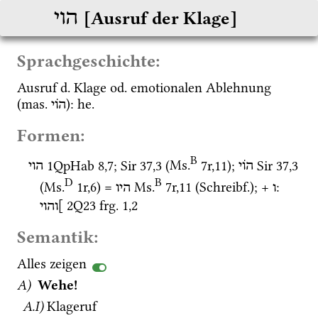
הוי
[Ausruf der Klage]
Sprachgeschichte:
Ausruf 
d.
 Klage 
od.
 emotionalen Ablehnung 
(
mas.
): 
he.
הֹוי
Formen:
B
1QpHab
8
,
7
; 
Sir
37
,
3
 (
Ms.
7r
,
11
)
; 
Sir
37
,
3
הוֹי
הוי
D
B
(
Ms.
1r
,
6
)
 = 
Ms.
7r
,
11
 (
Schreibf.
); + 
: 
ו
היו
2Q23
frg. 1
,
2
]והוי
Semantik:
Alles zeigen
A)
Wehe!
A.I)
Klageruf