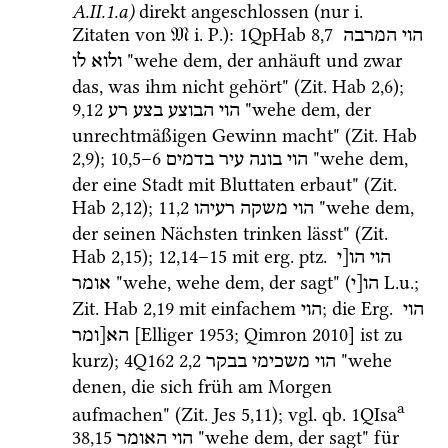
A.II.1.a)
direkt angeschlossen (nur 
i.
Zitaten von 
𝔐
i.
P.
)
: 
1QpHab
8
,
7
הוי
המרבה
 "wehe dem, der anhäuft und zwar 
ולוא
לו
das, was ihm nicht gehört" (
Zit.
Hab
2
,
6
); 
9
,
12
 "wehe dem, der 
הוי
הבוצע
בצע
רע
unrechtmäßigen Gewinn macht" (
Zit.
Hab
2
,
9
); 
10
,
5
–
6
 "wehe dem, 
הוי
בונה
עיר
בדמים
der eine Stadt mit Bluttaten erbaut" (
Zit.
Hab
2
,
12
); 
11
,
2
 "wehe dem, 
הוי
משקה
רעיהו
der seinen Nächsten trinken lässt" (
Zit.
Hab
2
,
15
); 
12
,
14
–
15
 mit 
erg.
ptz.
הוי
הו[י
 "wehe, wehe dem, der sagt" (
L.u.
; 
הו[י
אומר
Zit.
Hab
2
,
19
 mit einfachem 
; die 
Erg.
הוי 
הוי
 [
Elliger 1953
; 
Qimron 2010
] ist zu 
הא[ומר
kurz); 
4Q162
2
,
2
 "wehe 
הוי
משכימי
בבקר
denen, die sich früh am Morgen 
a
aufmachen" (
Zit.
Jes
5
,
11
); 
vgl.
qb.
1QIsa
38
,
15
 "wehe dem, der sagt" für 
הוי
האומר