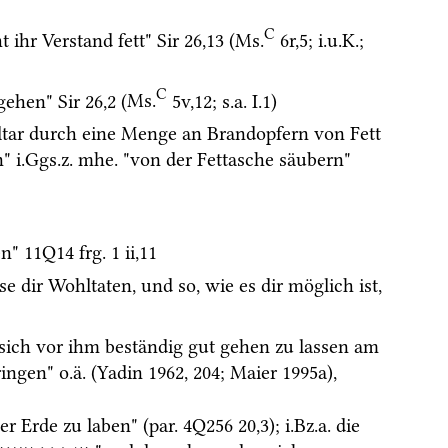
C
ht ihr Verstand fett" 
Sir
26
,
13
 (
Ms.
6r
,
5
; 
i.u.K.
; 
C
gehen" 
Sir
26
,
2
 (
Ms.
5v
,
12
; 
s.a.
 I.1)
Altar durch eine Menge an Brandopfern von Fett 
" 
i.Ggs.z.
mhe.
 "von der Fettasche säubern"
n" 
11Q14
frg. 1 ii
,
11
 dir Wohltaten, und so, wie es dir möglich ist, 
sich vor ihm beständig gut gehen zu lassen am 
ringen" 
o.ä.
 (
Yadin 1962
, 204; 
Maier 1995a
), 
er Erde zu laben" (
par.
4Q256
20
,
3
); 
i.Bz.a.
 die 