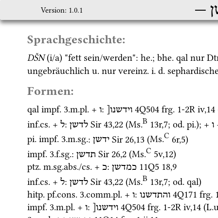
ן
Version: 1.0.1
Sprachgeschichte:
DŠN
 (i/a) "fett sein/werden": 
he.
; 
bhe.
qal
 nur 
Dt
ungebräuchlich 
u.
 nur 
vereinz.
i.
d.
 sephardische
Formen:
qal
impf.
 3.
m.
pl.
 + 
: 
4Q504
frg. 1-2R iv
,
14
 
וידשנו[
ו
B
inf.
cs.
 + 
: 
Sir
43
,
22
 (
Ms.
13r
,
7
; 
od.
pi.
); + 
 
ו
לדשן
ל
C
pi.
impf.
 3.
m.
sg.
: 
Sir
26
,
13
 (
Ms.
6r
,
5
)
ידשן
C
impf.
 3.
f.
sg.
: 
Sir
26
,
2
 (
Ms.
5v
,
12
)
תדשן
ptz.
m.
sg.
abs.
/
cs.
 + 
: 
11Q5
18
,
9
כמדשן
כ
B
inf.
cs.
 + 
: 
Sir
43
,
22
 (
Ms.
13r
,
7
; 
od.
qal
)
לדשן
ל
hitp.
pf.cons.
 3.
comm.
pl.
 + 
: 
4Q171
frg. 
והתדשנו
ו
impf.
 3.
m.
pl.
 + 
: 
4Q504
frg. 1-2R iv
,
14
 (
L.u
וידשנו[
ו