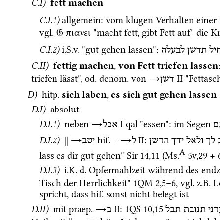
C.I)
fett machen
C.I.1)
allgemein
: vom klugen Verhalten eine
vgl.
𝔊
 πιανει "macht fett, gibt Fett auf" die
C.I.2)
i.S.v.
 "gut gehen lassen"
: 
יל
תדשן
לבעלה
C.II)
fettig machen
, 
von Fett triefen lassen
triefen lässt", 
od.
denom.
 von 
→
‎ II
 "Fettasc
דשן
D)
hitp.
sich laben
,
 es sich gut gehen lassen
D.I)
 absolut
D.I.1)
 neben 
→
‎ I
qal
 "essen"
: im Segen 
ם
אכל
D.I.2)
||
→
hif.
 + 
→
‎ II
: 
לך
ולאל
ידך
הדשן
ל
יטב
A
lass es dir gut gehen" 
Sir
14
,
11
 (
Ms.
5v
,
29
 + 
D.I.3)
i.K.
d.
 Opfermahlzeit während des 
endze
Tisch der Herrlichkeit" 
1QM
2
,
5
–
6
, 
vgl.
z.B.
L
spricht, dass 
hif.
 sonst nicht belegt ist 
D.II)
 mit 
praep.
→
‎ II
: 
1QS
10
,
15
ני
תנובת
תבל
ב