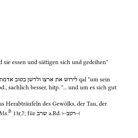
 "und sie essen und sättigen sich und gedeihen" 
qal
 "um sein 
לירוש
את
ארצו
ולדשן
בטוב
אדמתו
od.
, sachlich besser, 
hitp.
 "... und um es sich gut 
das Herabträufeln des Gewölks, der Tau, der 
B
Ms.
13r
,
7
; für 
a.Rd.
שרב
⊣
רטב
⊢