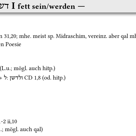
‎ I
דש
fett sein/werden
n
31
,
20
; 
mhe.
 meist 
sp.
 Midraschim, 
vereinz.
 aber 
qal
mh
n Poesie 
(
L.u.
; 
mögl.
 auch 
hitp.
)
+ 
: 
CD
1
,
8
 (
od.
hitp.
)
ולדשן
ל
1-2 ii
,
10
.
; 
mögl.
 auch 
qal
)