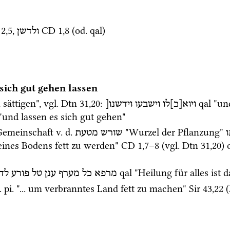
2
,
5
, 
CD
1
,
8
 (
od.
qal
)
ולדשן
 sich gut gehen lassen
 sättigen", 
vgl.
Dtn
31
,
20
: 
qal
ויוא[כ]לו
וישבעו
וידשנו[
 "und lassen es sich gut gehen"
Gemeinschaft 
v.
d.
 "Wurzel der Pflanzung" 
שורש
מטעת
ines Bodens fett zu werden" 
CD
1
,
7
–
8
 (
vgl.
Dtn
31
,
20
) 
qal
 "Heilung für alles ist 
מרפא
כל
מערף
ענן
טל
פורע
לד
.
pi.
 "... um verbranntes Land fett zu machen" 
Sir
43
,
22
 (