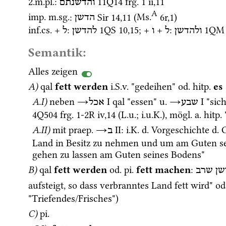
2.
m.
pl.
: 
11Q14
frg. 1 ii
,
11
והדשנתם
A
imp.
m.
sg.
: 
Sir
14
,
11
 (
Ms.
6r
,
1
)
הדשן
inf.
cs.
 + 
: 
1QS
10
,
15
; + 
 + 
: 
1QM
ולהדשן
ל
ו
להדשן
ל
Semantik:
Alles zeigen
A)
qal
fett werden
i.S.v.
 "gedeihen" 
od.
hitp.
es
A.I)
neben 
→
‎ I
qal
 "essen" 
u.
→
‎ I
 "sich
שבע
אכל
4Q504
frg. 1-2R iv
,
14
 (
L.u.
; 
i.u.K.
), 
mögl.
a.
hitp.
A.II)
mit 
praep.
→
‎ II
: 
i.K.
d.
 Vorgeschichte 
d.
 
ב
Land in Besitz zu nehmen und um am Guten se
gehen zu lassen am Guten seines Bodens" 
B)
qal
 fett werden
od.
pi.
fett machen
: 
שן
שרב
aufsteigt, so dass verbranntes Land fett wird" 
od
"Triefendes/Frisches") 
C)
pi.