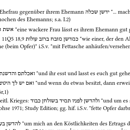
r Ehefrau gegenüber ihrem Ehemann 
 "... mac
ידשן
שכלה
 Knochen des Ehemanns; 
s.a.
 I.2) 
 "eine wackere Frau lässt es ihrem Ehemann gut 
אשת
ח
: 
11Q5
18
,
9
 "wie einer, der den 
כמדשן
מזבח
ברוב
עולות
he (beim Opfer)" 
i.S.v.
 "mit Fettasche anhäufen/versehen
 "und ihr esst und lasst es euch gut gehe
ואכלתם
והדשנת
 "und wenn du etwas besitzt, dann erweise
ואם
יש
לך
היטיב
6r
,
1
)
itl.
 Krieges
: 
 "und um es 
ולהדשן
לפניו
תמיד
בשולחן
כבוד
ohse 1971
; 
Study Edition
; 
gg.
hif.
i.S.v.
 "fette Opfer darb
 "um mich an den Köstlichkeiten des Ertrags d
להדשן
בעד