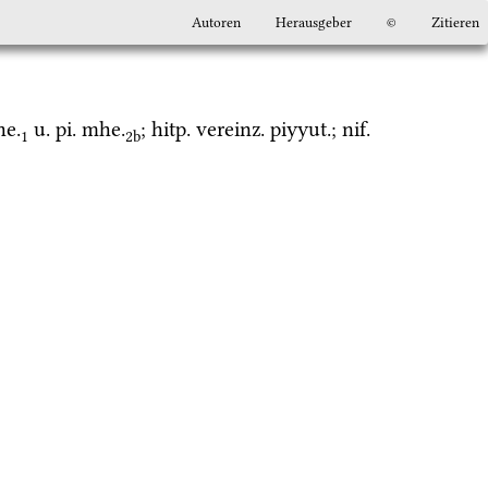
Autoren
Herausgeber
©
Zitieren
e.
u.
pi.
mhe.
; 
hitp.
vereinz.
piyyut.
; 
nif.
1
2b