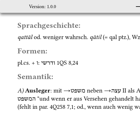
Version: 1.0.0
Sprachgeschichte:
qattāl
od.
 weniger 
wahrsch.
qātil
 (= 
qal
ptz.
), 
Wz
Formen:
pl.
cs.
 + 
: 
1QS
8
,
24
ודרשי
ו
Semantik:
A)
Ausleger
: mit 
→
 neben 
→
‎ II
 als 
עצה
משפט
 "und wenn er aus Versehen gehandelt ha
המשפט
(fehlt in 
par.
4Q258
7
,
1
; 
od.
, wenn auch wenig 
w