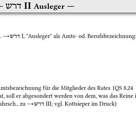
‎ II
דרש
Ausleger
.
→
‎ I
, "Ausleger" als Amts- 
od.
 Berufsbezeichnung:
דרש
Amtsbezeichnung für die Mitglieder des Rates 
1QS
8
,
24
t, soll er abgesondert werden von dem, was das Reine 
ahrsch.
, zu 
→
‎ III
; 
vgl.
Kottsieper im Druck
)
דרש