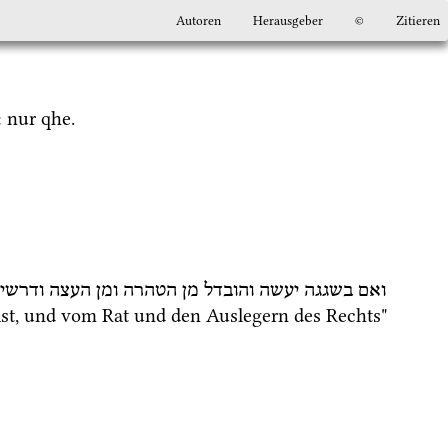
Autoren
Herausgeber
©
Zitieren
 nur 
qhe.
ואם
בשגגה
יעשה
והובדל
מן
הטהרה
ומן
העצה
ודרשי
ist, und vom Rat und den Auslegern des Rechts" 