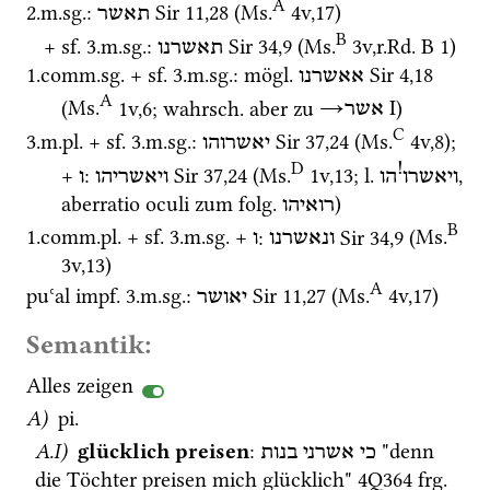
A
2.
m.
sg.
: 
Sir
11
,
28
 (
Ms.
4v
,
17
)
תאשר
B
+ 
sf.
 3.
m.
sg.
: 
Sir
34
,
9
 (
Ms.
3v
,
r.Rd. B 1
)
תאשרנו
1.
comm.
sg.
 + 
sf.
 3.
m.
sg.
: 
mögl.
Sir
4
,
18
אאשרנו
A
(
Ms.
1v
,
6
; 
wahrsch.
 aber zu 
→
‎ I
)
אשר
C
3.
m.
pl.
 + 
sf.
 3.
m.
sg.
: 
Sir
37
,
24
 (
Ms.
4v
,
8
)
; 
יאשרוהו
D
!
+ 
: 
Sir
37
,
24
 (
Ms.
1v
,
13
; 
l.
, 
ויאשרו
הו
ויאשריהו
ו
aberratio oculi zum 
folg.
)
רואיהו
B
1.
comm.
pl.
 + 
sf.
 3.
m.
sg.
 + 
: 
Sir
34
,
9
 (
Ms.
ונאשרנו
ו
3v
,
13
)
A
puʿal
impf.
 3.
m.
sg.
: 
Sir
11
,
27
 (
Ms.
4v
,
17
)
יאושר
Semantik:
Alles zeigen
A)
pi.
A.I)
glücklich preisen
: 
 "denn 
כי
אשרני
בנות
die Töchter preisen mich glücklich" 
4Q364
frg. 