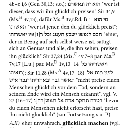
4b+e i
,
6
 (
Gen
30
,
13
; 
s.o.
); 
 "wer ist 
הוא
זה
ונאשרנו
dieser, dass wir ihn glücklich preisen" 
Sir
34
,
9
B
B
(
Ms.
3v
,
13
)
, dafür 
Ms.
3v
,
r.Rd. B 1
מי
הוא
 "wer ist jener, den du glücklich preist"; 
תאשרנו
 "einer, 
חכם
לנפשו
ישבע
תענוג
וכל
ר[ו]איו
יאשרוהו
der in Bezug auf sich selbst weise ist, sättigt 
sich an Genuss und alle, die ihn sehen, preisen 
C
B
ihn glücklich" 
Sir
37
,
24
 (
Ms.
4v
,
7
–
8
par.
Ms.
D
7v
,
17
 [
L.u.
] 
par.
Ms.
1v
,
13
–
14
ויאשריהו
כל
A
); 
Sir
11
,
28
 (
Ms.
4v
,
17
–
18
)
לפני
מות
אל
רואיהו
 "nicht preise einen 
תאשר
גבר
ובאחריתו
ינכר
איש
Menschen glücklich vor dem Tod, sondern an 
seinem Ende wird ein Mensch erkannt", 
vgl.
V.
27
 (
16
–
17
)
 "bevor 
בטרם
תחקר
אדם
אל
תאש[רה]ו
du einen Menschen nicht erforscht hast, preise 
ihn nicht glücklich" (zur Fortsetzung 
s.u.
 B) 
A.II)
 eher 
unwahrsch.
glücklich machen
 (
vgl.