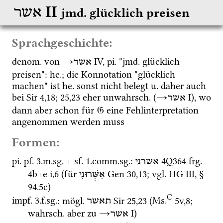
‎ II
אשר
jmd. glücklich preisen
Sprachgeschichte:
denom.
 von 
→
‎ IV
, 
pi.
 "
jmd.
 glücklich 
אשר
preisen": 
he.
; die Konnotation "glücklich 
machen" ist 
he.
 sonst nicht belegt 
u.
 daher auch 
bei 
Sir
4
,
18
; 
25
,
23
 eher 
unwahrsch.
 (
→
‎ I
), wo 
אשר
dann aber schon für 
𝔊
 eine Fehlinterpretation 
angenommen werden muss 
Formen:
pi.
pf.
 3.
m.
sg.
 + 
sf.
 1.
comm.
sg.
: 
4Q364
frg. 
אשרני
4b+e i
,
6
 (für 
Gen
30
,
13
; 
vgl.
HG III
, § 
אִשְּׁרוּנִי
94.5c)
C
impf.
 3.
f.
sg.
: 
mögl.
Sir
25
,
23
 (
Ms.
5v
,
8
; 
תאשר
wahrsch.
 aber zu 
→
‎ I
)
אשר