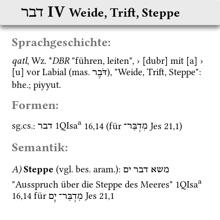
‎ IV
דבר
Weide, Trift, Steppe
Sprachgeschichte:
qatl
, 
Wz.
 *
DBR
 "führen, leiten", › [dubr] mit [a] › 
[u] vor Labial (
mas.
), "Weide, Trift, Steppe": 
דֹּבֶר
bhe.
; 
piyyut.
Formen:
a
sg.
cs.
: 
1QIsa
16
,
14
 (für 
Jes
21
,
1
)
מִדְבַּר־
דבר
Semantik:
A)
Steppe
 (
vgl.
bes.
aram.
)
: 
משא
דבר
ים
a
"Ausspruch über die Steppe des Meeres" 
1QIsa
16
,
14
 für 
Jes
21
,
1
מִדְבַּר־
יָם