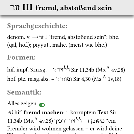
‎ III
זור
fremd, abstoßend sein
Sprachgeschichte:
denom.
v.
→
‎ I
 "fremd, abstoßend sein": 
bhe.
זר
(
qal
, 
hof.
); 
piyyut.
, 
mahe.
 (meist wie 
bhe.
)
Formen:
A
!
!
hif.
impf.
 3.
m.
sg.
 + 
: 
Sir
11
,
34b
 (
Ms.
4v
,
28
)
ו
י
זיר
ו
A
hof.
ptz.
m.
sg.
abs.
 + 
: 
Sir
4
,
30
 (
Ms.
1v
,
18
)
ומוזר
ו
Semantik:
Alles zeigen
A)
hif.
fremd machen
: 
i.
 korruptem Text 
Sir
A
!
!
!
11
,
34b
 (
Ms.
4v
,
28
)
 "ein 
משוכן
זר
ו
י
זיר
דרכיך
Fremder wird wohnen gelassen – er wird deine 