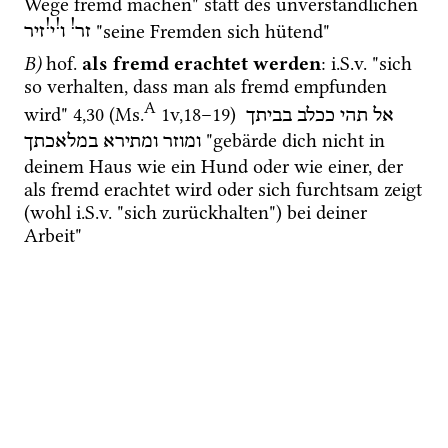
Wege fremd machen" statt des unverständlichen 
!
!
!
 "seine Fremden sich hütend"
זר
ו
י
זיר
B)
hof.
als fremd erachtet werden
: 
i.S.v.
 "sich 
so verhalten, dass man als fremd empfunden 
A
wird" 
4
,
30
 (
Ms.
1v
,
18
–
19
)
אל
תהי
ככלב
בביתך
 "gebärde dich nicht in 
ומוזר
ומתירא
במלאכתך
deinem Haus wie ein Hund oder wie einer, der 
als fremd erachtet wird oder sich furchtsam zeigt 
(wohl 
i.S.v.
 "sich zurückhalten") bei deiner 
Arbeit"