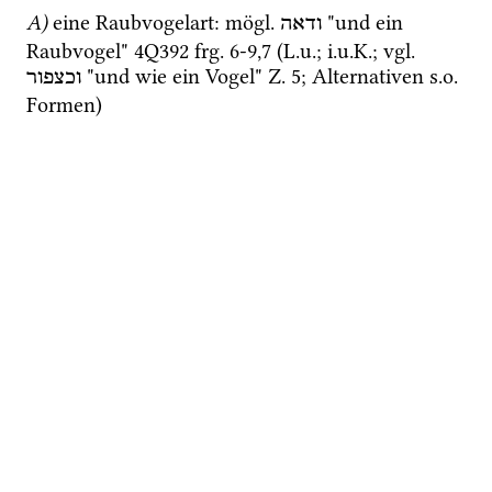
A)
eine Raubvogelart
: 
mögl.
 "und ein 
ודאה
Raubvogel" 
4Q392
frg. 6-9
,
7
 (
L.u.
; 
i.u.K.
; 
vgl.
 "und wie ein Vogel" 
Z.
5
; Alternativen 
s.o.
וכצפור
Formen)