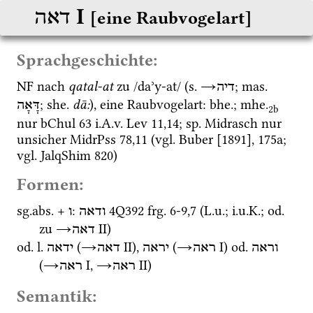
‎ I
דאה
[eine Raubvogelart]
Sprachgeschichte:
NF
 nach 
qatal-at
 zu /daʾy-at/ (
s.
→
; 
mas.
דיה
; 
she.
dā:
), eine Raubvogelart: 
bhe.
; 
mhe.
דָּאָה
2b
nur 
bChul 63
i.A.v.
Lev
11
,
14
; 
sp.
 Midrasch nur 
unsicher 
MidrPss 78,11
 (
vgl.
Buber [1891]
, 175a; 
vgl.
JalqShim 820
) 
Formen:
sg.
abs.
 + 
: 
4Q392
frg. 6-9
,
7
 (
L.u.
; 
i.u.K.
; 
od.
ודאה
ו
zu 
→
‎ II
)
דאה
od.
l.
 (
→
‎ II
), 
 (
→
‎ I
) 
od.
וראה
ראה
יראה
דאה
ידאה
(
→
‎ I
, 
→
‎ II
)
ראה
ראה
Semantik: