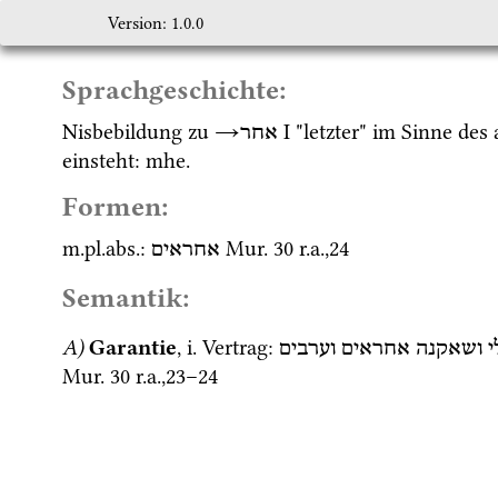
Version: 1.0.0
Sprachgeschichte:
Nisbebildung zu 
→
‎ I
 "letzter" im Sinne des 
אחר
einsteht: 
mhe.
Formen:
m.
pl.
abs.
: 
Mur. 30
r.a.
,
24
אחראים
Semantik:
A)
Garantie
, 
i.
 Vertrag
: 
י
ושאקנה
אחראים
וערבים
Mur. 30
r.a.
,
23
–
24