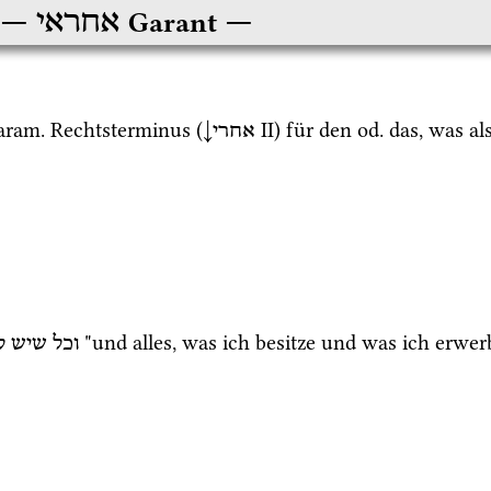
אחראי
Garant
aram.
 Rechtsterminus (
↓
‎ II
) für den 
od.
 das, was al
אחרי
וכל
שיש
ל