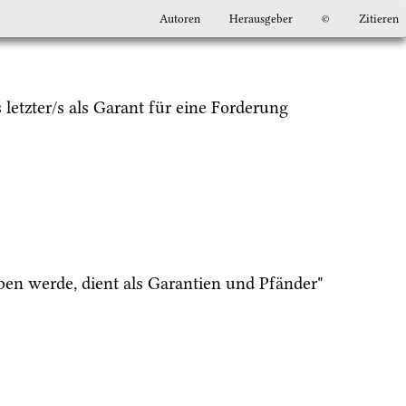
Autoren
Herausgeber
©
Zitieren
s letzter/s als Garant für eine Forderung 
 "und alles, was ich besitze und was ich erwerben werde, dient als Garantien und Pfänder" 