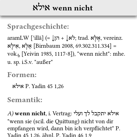
אילא
wenn nicht
Sprachgeschichte:
aramLW
 [ʾillā] (= 
↓
 + 
↓
; 
trad.
, 
vereinz.
אֶלָּא
לא
הן
, 
 [
Birnbaum 2008
, 69.302.311.334] = 
אֵלָא
אִילַָא
vok.
 [
Yeivin 1985
, 1117-8]), "wenn nicht": 
mhe.
b
u.
sp.
i.S.v.
 "außer"
Formen:
P. Yadin 45
1
,
26
אילא
Semantik:
A)
wenn nicht
, 
i.
 Vertrag
: 
אילא
יתקבל
לך
ועלי
"wenn sie (
scil.
 die Quittung) nicht von dir 
empfangen wird, dann bin ich verpflichtet" 
P. 
Yadin 45
1
,
26
, 
ähnl.
P. Yadin 46
1
,
9