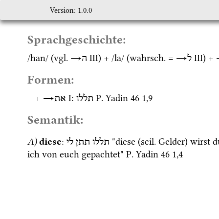
Version: 1.0.0
Sprachgeschichte:
/han/ (
vgl.
→
‎ III
) + /la/ (
wahrsch.
 = 
→
‎ III
) + 
ל
ה
Formen:
+ 
→
‎ I
: 
P. Yadin 46
1
,
9
תללו
את
Semantik:
A)
diese
: 
 "diese (
scil.
 Gelder) wirst 
תללו
תתן
לי
ich von euch gepachtet" 
P. Yadin 46
1
,
4