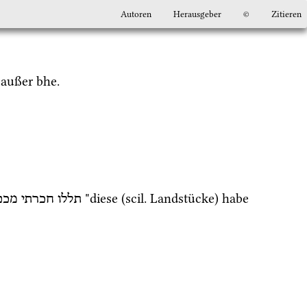
Autoren
Herausgeber
©
Zitieren
 außer 
bhe.
 "diese (
scil.
 Landstücke) habe 
תללו
חכרתי
מכם