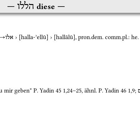
הללו
diese
→
 › [halla-ʾellū] › [hallālū], 
pron.
dem.
comm.
pl.
: 
he.
אלו
du mir geben" 
P. Yadin 45
1
,
24
–
25
, 
ähnl.
P. Yadin 46
1
,
9
; 