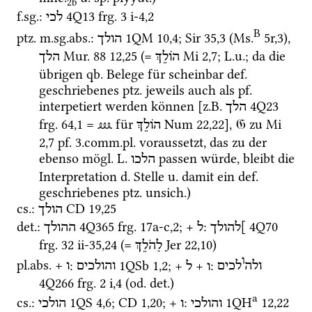
2b
f.
sg.
: 
4Q13
frg. 3 i-4
,
2
לכי
B
ptz.
m.
sg.
abs.
: 
1QM
10
,
4
; 
Sir
35
,
3
 (
Ms.
5r
,
3
)
, 
הולך
Mur. 88
12
,
25
 (= 
Mi
2
,
7
; 
L.u.
; da die 
הוֹלֵךְ
הלך
übrigen 
qb.
 Belege für scheinbar 
def.
geschriebenes 
ptz.
 jeweils auch als 
pf.
interpetiert werden können [
z.B.
4Q23
הלך
frg. 64
,
1
 = 
⅏
 für 
Num
22
,
22
], 
𝔊
 zu 
Mi
הוֹלֵךְ
2
,
7
pf.
 3.
comm.
pl.
 voraussetzt, das zu der 
ebenso 
mögl.
L.
 passen würde, bleibt die 
הלכו
Interpretation 
d.
 Stelle 
u.
 damit ein 
def.
geschriebenes 
ptz.
unsich.
)
cs.
: 
CD
19
,
25
הולך
det.
: 
4Q365
frg. 17a-c
,
2
; + 
: 
4Q70
]להולך
ל
ההולך
frg. 32 ii-35
,
24
 (= 
Jer
22
,
10
)
לַהֹלֵךְ
ו
pl.
abs.
 + 
: 
1QSb
1
,
2
; + 
 + 
: 
ולה
לכים
ו
ל
והולכים
ו
4Q266
frg. 2 i
,
4
 (
od.
det.
)
a
cs.
: 
1QS
4
,
6
; 
CD
1
,
20
; + 
: 
1QH
12
,
22
והולכי
ו
הולכי