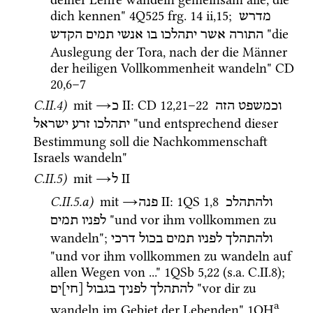
dich kennen" 
4Q525
frg. 14 ii
,
15
; 
מדרש
 "die 
התורה
אשר
יתהלכו
בו
אנשי
תמים
הקדש
Auslegung der Tora, nach der die Männer 
der heiligen Vollkommenheit wandeln" 
CD
20
,
6
–
7
C.II.4)
mit
→
‎ II
: 
CD
12
,
21
–
22
וכמשפט
הזה
כ
 "und entsprechend dieser 
יתהלכו
זרע
ישראל
Bestimmung soll die Nachkommenschaft 
Israels wandeln" 
C.II.5)
mit
→
‎ II
ל
C.II.5.a)
 mit 
→
‎ II
: 
1QS
1
,
8
ולהתהלכ
פנה
 "und vor ihm vollkommen zu 
לפניו
תמים
wandeln"; 
ולהתהלך
לפניו
תמים
בכול
דרכי
"und vor ihm vollkommen zu wandeln auf 
allen Wegen von ..." 
1QSb
5
,
22
 (
s.a.
 C.II.8); 
 "vor dir zu 
להתהלך
לפניך
בגבול
[חי]ים
a
wandeln im Gebiet der Lebenden" 
1QH