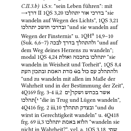
C.II.3.b)
i.S.v.
 "sein Leben führen"
: mit 
→
‎ II
1QS
3
,
20
 "sie 
בדרכי
אור
יתהלכו
דרך
wandeln auf Wegen des Lichts", 
1QS
3
,
21
 "und sie wandeln auf 
ובדרכי
חושכ
יתהלכו
a
Wegen der Finsternis" 
u.
1QH
14
,
9
–
10
(
Suk.
6
,
6
–
7
)
 "und auf 
ולהתהלך
בדרך
לבכה
dem Weg deines Herzens zu wandeln"; 
modal 
1QS
4
,
24
 "sie 
יתהלכו
בחכמה
ואולת
wandeln in Weisheit und Torheit", 
1QS
8
,
4
העת
ובתכון
האמת
מדת
○
ב
כול
עם
ולהתהלכ
"und zu wandeln mit allen im Maße der 
Wahrheit und in der Bestimmung der Zeit", 
4Q169
frg. 3-4 ii
,
2
אשר
בכחש
ושקר[ים
 "die in Trug und Lügen wandeln", 
י]תהלכו
4Q416
frg. 2 iii
,
10
 "und du 
ובצדק
תתהלך
wirst in Gerechtigkeit wandeln" 
u.
4Q418
frg. 69 ii
,
3
 "wandeln sie 
הלוא
באמת
יתהלכו
nicht in Wahrheit?", 
vgl.
a.
1QS
3
,
18
שתי