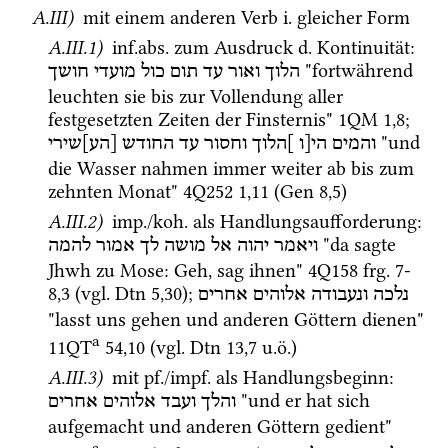
A.III)
 mit einem anderen Verb 
i.
 gleicher Form
A.III.1)
inf.
abs.
 zum Ausdruck 
d.
 Kontinuität
: 
 "fortwährend 
הלוך
ואור
עד
תום
כול
מועדי
חושך
leuchten sie bis zur Vollendung aller 
festgesetzten Zeiten der Finsternis" 
1QM
1
,
8
; 
 "und 
והמים
הי[ו
]הלוך
וחסור
עד
החודש
[הע]שירי
die Wasser nahmen immer weiter ab bis zum 
zehnten Monat" 
4Q252
1
,
11
 (
Gen
8
,
5
) 
A.III.2)
imp.
/
koh.
 als Handlungsaufforderung
: 
 "da sagte 
ויאמר
יהוה
אל
מושה
לך
אמור
להמה
Jhwh zu Mose: Geh, sag ihnen" 
4Q158
frg. 7-
8
,
3
 (
vgl.
Dtn
5
,
30
); 
נלכה
ונעבודה
אלוהים
אחרים
"lasst uns gehen und anderen Göttern dienen" 
a
11QT
54
,
10
 (
vgl.
Dtn
13
,
7
u.ö.
) 
A.III.3)
 mit 
pf.
/
impf.
 als Handlungsbeginn
: 
 "und er hat sich 
והלך
ועבד
אלוהים
אחרים
aufgemacht und anderen Göttern gedient" 
a