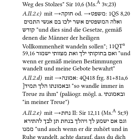
A
Weg des Stolzes" 
Sir
10
,
6
 (
Ms.
3v
,
23
)
A.II.2.c)
mit
→
od.
→
: 
1QS
8
,
20
משפט
חוקה
ואלה
המשפטים
אשר
ילכו
בם
אנשי
התמים
 "und dies sind die Gesetze, gemäß 
קודש
denen die Männer der heiligen 
a
Vollkommenheit wandeln sollen"; 
11QT
59
,
16
 "und 
ואם
בחוקותי
ילך
ואת
מצוותי
ישמור
wenn er gemäß meinen Bestimmungen 
wandelt und meine Gebote bewahrt"
A.II.2.d)
mit
→
: 
4Q418
frg. 81+81a
,
6
אמונה
 "so wandle immer in 
ובאמונתו
הלך
תמיד[
Treue zu ihm" (
paläogr.
mögl.
a.
ובאמונתי
"in meiner Treue") 
A
A.II.2.e)
mit
→
‎ II
: 
Sir
12
,
11
 (
Ms.
5r
,
9
)
נחת
וגם
אם
ישמע
לך
ויהלך
בנחת
תן
לבך
להתירא
 "und auch wenn er dir zuhört und in 
ממנו
Ruhe wandelt, achte darauf, dass du dich 