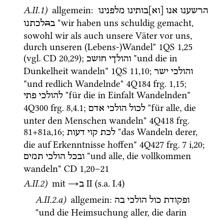
A.II.1)
 allgemein
: 
הרשענו
אנו
[וא]בותינו
מלפנינו
 "wir haben uns schuldig gemacht, 
ב
ה
לכתנו
sowohl wir als auch unsere Väter vor uns, 
durch unseren (Lebens-)Wandel" 
1QS
1
,
25
(
vgl.
CD
20
,
29
); 
 "und die in 
והולךי
חושכ
Dunkelheit wandeln" 
1QS
11
,
10
; 
והולכי
ישר
"und redlich Wandelnde" 
4Q184
frg. 1
,
15
; 
 "für die in Einfalt Wandelnden" 
להולכי
פתי
4Q300
frg. 8
,
4.1
; 
 "für alle, die 
לכול
הולכי
אדם
unter den Menschen wandeln" 
4Q418
frg. 
81+81a
,
16
; 
 "das Wandeln derer, 
לכת
קוי
דעות
die auf Erkenntnisse hoffen" 
4Q427
frg. 7 i
,
20
; 
 "und alle, die vollkommen 
ובכל
הולכי
תמים
wandeln" 
CD
1
,
20
–
21
A.II.2)
mit
→
‎ II
 (
s.a.
 I.4)
ב
A.II.2.a)
 allgemein
: 
ופקודת
כול
הולכי
בה
"und die Heimsuchung aller, die darin 