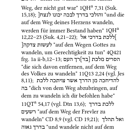
a
Weg, der nicht gut war" 
1QH
7
,
31
 (
Suk.
15
,
18
)
; 
 "und die 
והולכי
בדרך
לבכה
יכונו
לנצח[
auf dem Weg deines Herzens wandeln, 
a
werden für immer Bestand haben" 
1QH
12
,
22
–
23
 (
Suk.
4
,
21
–
22
)
; 
]ללכת
בדרכי
אל
 "auf den Wegen Gottes zu 
לעשות
צדקה[
wandeln, um Gerechtigkeit zu tun" 
4Q421
frg. 1a ii-b
,
12
–
13
; 
הסרים
מלכת
[בד]רך
העם
"die sich davon entfernen, auf dem Weg 
des Volkes zu wandeln" 
11Q13
2
,
24
 (
vgl.
Jes
8
,
11
); 
להדיחכה
מן
הדרך
אשר
צויתכה
ללכת
 "dich von dem Weg abzubringen, auf 
בה
dem zu wandeln ich dir befohlen habe" 
a
11QT
54
,
17
 (
vgl.
Dtn
13
,
6
); 
ללכת
בדרך
 "auf dem Weg der Frevler zu 
רשעים
wandeln" 
CD
8
,
9
 (
vgl.
CD
19
,
21
); 
ואל
תהלך
 "und wandele nicht auf dem 
בדרך
גאוה