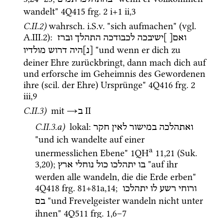
wandelt" 
4Q415
frg. 2 i+1 ii
,
3
C.II.2)
wahrsch.
i.S.v.
 "sich aufmachen" (
vgl.
A.III.2)
: 
ואם[
]ישיבכה
לכבודכה
התהלך
וברז
 "und wenn er dich zu 
[נ]היה
דרוש
מולדיו
deiner Ehre zurückbringt, dann mach dich auf 
und erforsche im Geheimnis des Gewordenen 
ihre (
scil.
 der Ehre) Ursprünge" 
4Q416
frg. 2 
iii
,
9
C.II.3)
mit
→
‎ II
ב
C.II.3.a)
 lokal
: 
ואתהלכה
במישור
לאין
חקר
"und ich wandelte auf einer 
a
unermesslichen Ebene" 
1QH
11
,
21
 (
Suk.
3
,
20
)
; 
 "auf ihr 
בו
יתהלכו
כול
נוחלי
ארץ
werden alle wandeln, die die Erde erben" 
4Q418
frg. 81+81a
,
14
; 
ורוחי
רשע
לו
יתהלכו
 "und Frevelgeister wandeln nicht unter 
בם
ihnen" 
4Q511
frg. 1
,
6
–
7