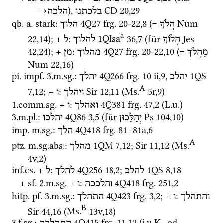
→
), 
CD
20
,
29
בלכתנו
הלכה
qb.
a.
stark
: 
4Q27
frg. 20-22
,
8
 (= 
Num
הֲלֹךְ
הלוך
a
22
,
14
); + 
: 
1QIsa
36
,
7
 (für 
Jes
הָלוֹךְ
להלוך
ל
42
,
24
); + 
: 
4Q27
frg. 20-22
,
10
 (= 
מֵהֲלֹךְ
מהלוך
מן
Num
22
,
16
)
pi.
impf.
 3.
m.
sg.
: 
4Q266
frg. 10 ii
,
9
, 
1QS
יהלכ
יהלך
A
7
,
12
; + 
: 
Sir
12
,
11
 (
Ms.
5r
,
9
)
ויהלך
ו
1.
comm.
sg.
 + 
: 
4Q381
frg. 47
,
2
 (
L.u.
)
ואהלך
ו
3.
m.
pl.
: 
4Q86
3
,
5
 (für 
Ps
104
,
10
)
יְהַלֵּכוּן
יהלכו
imp.
m.
sg.
: 
4Q418
frg. 81+81a
,
6
הלך
A
ptz.
m.
sg.
abs.
: 
1QM
7
,
12
; 
Sir
11
,
12
 (
Ms.
מהלך
4v
,
2
)
inf.
cs.
 + 
: 
4Q256
18
,
2
; 
1QS
8
,
18
להלכ
להלך
ל
+ 
sf.
 2.
m.
sg.
 + 
: 
4Q418
frg. 251
,
2
והלככה
ו
hitp.
pf.
 3.
m.
sg.
: 
4Q423
frg. 3
,
2
; + 
: 
והתהלך
ו
התהלך
B
Sir
44
,
16
 (
Ms.
13v
,
18
)
3.
f.
sg.
: 
4Q415
frg. 11
,
12
 (
i.u.K.
, 
od.