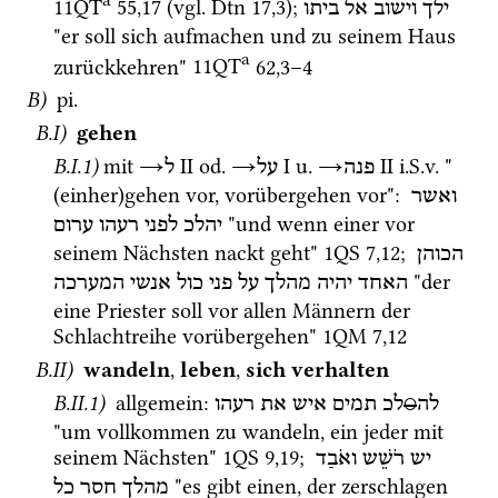
11QT
55
,
17
 (
vgl.
Dtn
17
,
3
); 
ילך
וישוב
אל
ביתו
"er soll sich aufmachen und zu seinem Haus 
a
zurückkehren" 
11QT
62
,
3
–
4
B)
pi.
B.I)
 gehen
B.I.1)
mit 
→
‎ II
od.
→
‎ I
u.
→
‎ II
i.S.v.
 "
פנה
על
ל
(einher)gehen vor, vorübergehen vor"
: 
ואשר
 "und wenn einer vor 
יהלכ
לפני
רעהו
ערום
seinem Nächsten nackt geht" 
1QS
7
,
12
; 
הכוהן
 "der 
האחד
יהיה
מהלך
על
פני
כול
אנשי
המערכה
eine Priester soll vor allen Männern der 
Schlachtreihe vorübergehen" 
1QM
7
,
12
B.II)
wandeln
, 
leben
, 
sich verhalten
B.II.1)
 allgemein
: 
רעהו
את
איש
תמים
לכ
○
לה
"um vollkommen zu wandeln, ein jeder mit 
seinem Nächsten" 
1QS
9
,
19
; 
יש
רֹשֵׁש
ואֹבַד
 "es gibt einen, der zerschlagen 
מהלך
חסר
כל