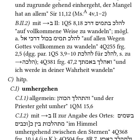
und zugrunde gehend einhergeht, der Mangel 
A
hat an allem" 
Sir
11
,
12
 (
Ms.
4v
,
1
–
2
)
B.II.2)
mit
→
‎ II
: 
1QS
8
,
18
להלכ
בתמים
דרכ
ב
"auf vollkommene Weise zu wandeln"; 
mögl.
a.
 "auf allen Wegen 
להלכ
תמימ
בכול
דרכי
אל
Gottes vollkommen zu wandeln" 
4Q255
frg. 
2
,
5
 (
dgg.
par.
1QS
3
,
9
–
10
 für 
, 
s.
 zu 
להלכ
להלכת
→
); 
4Q381
frg. 47
,
2
 "und 
ואהלך
באמתך
הלכה
ich werde in deiner Wahrheit wandeln" 
C)
hitp.
C.I)
umhergehen
C.I.1)
allgemein
: 
 "und der 
והתהלך
הכוהן
Priester geht umher" 
1QM
15
,
6
C.I.2)
 mit 
→
‎ II
 zur Angabe des Ortes
: 
בשמים
ב
 "im Himmel 
מתהלכות
בין
כ[וכבים
umhergehend zwischen den Sternen" 
4Q368
frg. 10 i
,
4
 (
i.u.K.
); 
4Q504
frg. 8R
,
7
ולתהלך
בארץ