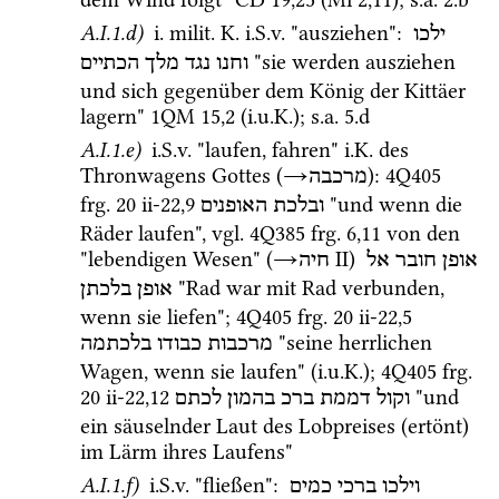
A.I.1.d)
i.
milit.
K.
i.S.v.
 "ausziehen"
: 
ילכו
 "sie werden ausziehen 
וחנו
נגד
מלך
הכתיים
und sich gegenüber dem König der Kittäer 
lagern" 
1QM
15
,
2
 (
i.u.K.
); 
s.a.
 5.d
A.I.1.e)
i.S.v.
 "laufen, fahren" 
i.K.
 des 
Thronwagens Gottes (
→
)
: 
4Q405
מרכבה
frg. 20 ii-22
,
9
 "und wenn die 
ובלכת
האופנים
Räder laufen", 
vgl.
4Q385
frg. 6
,
11
 von den 
"lebendigen Wesen" (
→
‎ II
) 
אופן
חובר
אל
חיה
 "Rad war mit Rad verbunden, 
אופן
בלכתן
wenn sie liefen"; 
4Q405
frg. 20 ii-22
,
5
 "seine herrlichen 
מרכבות
כבודו
בלכתמה
Wagen, wenn sie laufen" (
i.u.K.
); 
4Q405
frg. 
20 ii-22
,
12
 "und 
וקול
דממת
ברכ
בהמון
לכתם
ein säuselnder Laut des Lobpreises (ertönt) 
im Lärm ihres Laufens" 
A.I.1.f)
i.S.v.
 "fließen"
: 
וילכו
ברכי
כמים