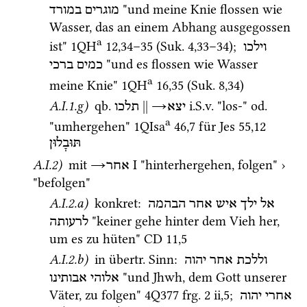
 "und meine Knie flossen wie 
מוגרים
במורד
Wasser, das an einem Abhang ausgegossen 
a
ist" 
1QH
12
,
34
–
35
 (
Suk.
4
,
33
–
34
)
; 
וילכו
 "und es flossen wie Wasser 
כמים
ברכי
a
meine Knie" 
1QH
16
,
35
 (
Suk.
8
,
34
)
A.I.1.g)
qb.
||
→
i.S.v.
 "los-" 
od.
יצא
תלכו
a
"umhergehen" 
1QIsa
46
,
7
 für 
Jes
55
,
12
תּוּבָלוּן
A.I.2)
mit
→
‎ I
 "hinterhergehen, folgen" › 
אחר
"befolgen"
A.I.2.a)
 konkret
: 
אל
ילך
איש
אחר
הבהמה
 "keiner gehe hinter dem Vieh her, 
לרעותה
um es zu hüten" 
CD
11
,
5
A.I.2.b)
 in 
übertr.
 Sinn
: 
וללכת
אחר
יהוה
 "und Jhwh, dem Gott unserer 
אלוהי
אבותינו
Väter, zu folgen" 
4Q377
frg. 2 ii
,
5
; 
אחרי
יהוה