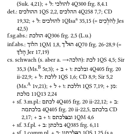
(
Suk.
4
,
21
)
; + 
: 
4Q300
frg. 8
,
4.1
להולכי
ל
det.
: 
1QS
2
,
2
, 
4Q258
7
,
7
; 
CD
ההלכים
ההולכים
a
19
,
32
; + 
: 
1QIsa
35
,
15
 (= 
Jes
לַהֹלְכִים
להולכים
ל
42
,
5
)
f.
sg.
abs.
: 
4Q306
frg. 2
,
5
 (
L.u.
)
הולכת
ו
inf.
abs.
: 
1QM
1
,
8
, 
4Q70
frg. 26-28
,
9
 (= 
ה
ו
ל
ך
הלוך
Jer
17
,
19
)
הָלֹךְ
cs.
 schwach (
s.
 aber 
a.
→
)
: 
1QS
4
,
5
; 
Sir
לכת
הלכה
B
35
,
3
 (
Ms.
5r
,
3
)
; + 
 + 
: 
4Q405
frg. 20 
ובלכת
ו
ב
ii-22
,
9
; + 
: 
1QS
1
,
6
; 
CD
8
,
9
; 
Sir
5
,
2
ללכת
ל
A
(
Ms.
1v
,
21
)
; + 
 + 
: 
1QS
7
,
19
; + 
: 
מן
וללכת
ו
ל
11Q13
2
,
24
מלכת
+ 
sf.
 3.
m.
pl.
: 
4Q405
frg. 20 ii-22
,
12
; + 
: 
ב
לכתם
4Q405
frg. 20 ii-22
,
5
, 
CD
בלכתם
בלכתמה
2
,
17
; + 
 + 
: 
1QM
4
,
6
וב
ב
לכתם
ו
ב
+ 
sf.
 3.
f.
pl.
 + 
: 
4Q385
frg. 6
,
11
בלכתן
ב
+ 
sf.
 1.
comm.
pl.
 + 
: 
1QS
1
,
25
 (
s.a.
ב
ה
לכתנו
ב