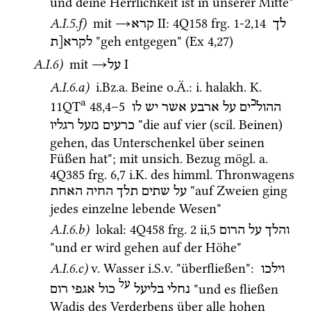
und deine Herrlichkeit ist in unserer Mitte" 
A.I.5.f)
mit
→
‎ II
: 
4Q158
frg. 1-2
,
14
לך
קרא
 "geh entgegen" (
Ex
4
,
27
) 
לקרא[ת
A.I.6)
mit
→
‎ I
על
A.I.6.a)
i.Bz.a.
 Beine 
o.Ä.
: 
i.
halakh.
K.
a
כ
11QT
48
,
4
–
5
ההול
ים
על
ארבע
אשר
יש
לו
 "die auf vier (
scil.
 Beinen) 
כרעים
מעל
רגליו
gehen, das Unterschenkel über seinen 
Füßen hat"; mit 
unsich.
 Bezug 
mögl.
a.
4Q385
frg. 6
,
7
i.K.
 des 
himml.
 Thronwagens 
 "auf Zweien ging 
על
שתים
תלך
החיה
האחת
jedes einzelne lebende Wesen"
A.I.6.b)
 lokal
: 
4Q458
frg. 2 ii
,
5
והלך
על
הרום
"und er wird gehen auf der Höhe" 
A.I.6.c)
v.
 Wasser 
i.S.v.
 "überfließen"
: 
וילכו
על
 "und es fließen 
נחלי
בליעל
כול
אגפי
רום
Wadis des Verderbens über alle hohen 