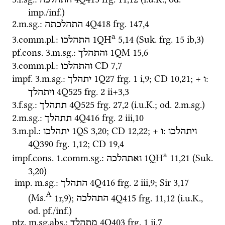
התהלכה
imp.
/
inf.
)
2.
m.
sg.
: 
4Q418
frg. 147
,
4
התהלכתה
a
3.
comm.
pl.
: 
1QH
5
,
14
 (
Suk.
frg. 15 ib
,
3
)
התהלכו
pf.cons.
 3.
m.
sg.
: 
1QM
15
,
6
והתהלך
3.
comm.
pl.
: 
CD
7
,
7
והתהלכו
impf.
 3.
m.
sg.
: 
1Q27
frg. 1 i
,
9
; 
CD
10
,
21
; + 
: 
ו
יתהלך
4Q525
frg. 2 ii+3
,
3
ויתהלך
3.
f.
sg.
: 
4Q525
frg. 27
,
2
 (
i.u.K.
; 
od.
 2.
m.
sg.
)
תתהלך
2.
m.
sg.
: 
4Q416
frg. 2 iii
,
10
תתהלך
3.
m.
pl.
: 
1QS
3
,
20
; 
CD
12
,
22
; + 
: 
ויתהלכו
ו
יתהלכו
4Q390
frg. 1
,
12
; 
CD
19
,
4
a
impf.cons.
 1.
comm.
sg.
: 
1QH
11
,
21
 (
Suk.
ואתהלכה
3
,
20
)
imp.
m.
sg.
: 
4Q416
frg. 2 iii
,
9
; 
Sir
3
,
17
התהלך
A
(
Ms.
1r
,
9
)
; 
4Q415
frg. 11
,
12
 (
i.u.K.
, 
התהלכה
od.
pf.
/
inf.
)
ptz.
m.
sg.
abs.
: 
4Q403
frg. 1 ii
,
7
מתהלך