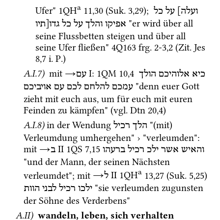
a
Ufer" 
1QH
11
,
30
 (
Suk.
3
,
29
)
; 
ועלה]
על
כל
 "er wird über all 
אפיקו
והלך
על
כל
גדו[תיו
seine Flussbetten steigen und über all 
seine Ufer fließen" 
4Q163
frg. 2-3
,
2
 (
Zit.
Jes
8
,
7
i.
P.
) 
A.I.7)
mit
→
‎ I
: 
1QM
10
,
4
כיא
אלוהיכם
הולך
עם
 "denn euer Gott 
עמכם
להלחם
לכם
עם
אויביכם
zieht mit euch aus, um für euch mit euren 
Feinden zu kämpfen" (
vgl.
Dtn
20
,
4
)
A.I.8)
in der Wendung 
 "(mit) 
הלך רכיל
Verleumdung umhergehen" › "verleumden"
: 
mit 
→
‎ II
1QS
7
,
15
והאיש
אשר
ילכ
רכיל
ברעהו
ב
"und der Mann, der seinen Nächsten 
a
verleumdet"; mit 
→
‎ II
1QH
13
,
27
 (
Suk.
5
,
25
)
ל
 "sie verleumden zugunsten 
ילכו
רכיל
לבני
הוות
der Söhne des Verderbens" 
A.II)
wandeln, leben, sich verhalten