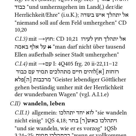
 "und umherzugehen im Land(,) der/die 
כבוד
Herrlichkeit/Ehre" (
i.u.K.
); 
אל
יתהלך
איש
בשדה
"niemand soll auf dem Feld umhergehen" 
CD
10
,
20
C.I.3)
mit 
→
: 
CD
10
,
21
אל
יתהלך
חוץ
לעירו
חוץ
 "man darf nicht über tausend 
א
על
אלף
באמה
Ellen außerhalb seiner Stadt umhergehen" 
C.I.4)
mit 
→
‎ I
: 
4Q405
frg. 20 ii-22
,
11
–
12
עם
רוחות
[א]לוהים
חיים
מתהלכים
תמיד
עם
כבוד
 "Geister lebendiger Göttlicher 
מרכבות
[ה]פלא
gehen beständig umher mit der Herrlichkeit 
der wunderbaren Wagen" (
vgl.
 A.I.1.e) 
C.II)
wandeln, leben
C.II.1)
 allgemein
: 
 "sie wandeln 
לוא
יחד
יתהלכו
nicht einig" 
1QS
4
,
18
; 
ויתהלכו
כאש[ר]
בחר
"und sie wandeln, wie er es vorzog" 
1QSb
3
,
24
–
25
; 
 "wenn er vollkommen 
בהתהלכו
תמים