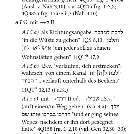
(
Ausl.
v.
Nah
3
,
10
); 
s.a.
4Q215
frg. 1-3
,
2
; 
4Q385a
frg. 17a-e ii
,
7
 (
Nah
3
,
10
) 
A.I.5)
mit
→
‎ II
ל
A.I.5.a)
 als Richtungsangabe
: 
ללכת
למדבר
"in die Wüste zu gehen" 
1QS
8
,
13
; 
והלכו
 "ein jeder soll zu seinen 
איש
לאוהליו[
a
Wohnstätten gehen" 
11QT
17
,
9
A.I.5.b)
i.S.v.
 "verlaufen, sich erstrecken"
: 
wahrsch.
 von einem Kanal 
הולכת
ל[ת]חת
 "... verläuft unterhalb des Beckens" 
הכיור
a
11QT
32
,
13
 (
i.u.K.
) 
A.I.5.c)
mit
→
‎ II
od.
→
i.S.v.
 "
שביל
דרך
(auf) einen/m Weg gehen" (
s.a.
 4.a)
: 
וילך
 "und er ging seines 
לדרכו
בברכו
אותו
שם
Weges, nachdem er ihn dort gesegnet 
hatte" 
4Q158
frg. 1-2
,
10
 (
vgl.
Gen
32
,
30
–
33
); 