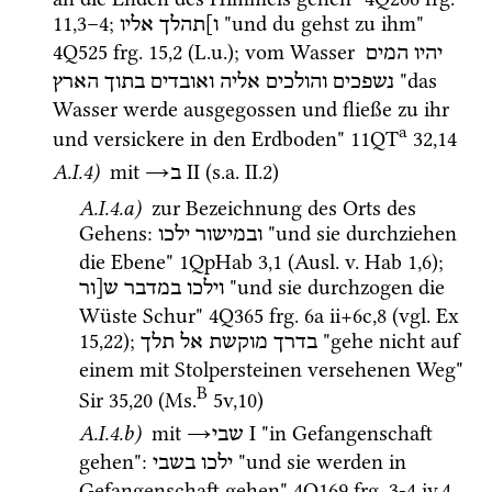
11
,
3
–
4
; 
 "und du gehst zu ihm" 
ו]תהלך
אליו
4Q525
frg. 15
,
2
 (
L.u.
); vom Wasser 
יהיו
המים
 "das 
נשפכים
והולכים
אליה
ואובדים
בתוך
הארץ
Wasser werde ausgegossen und fließe zu ihr 
a
und versickere in den Erdboden" 
11QT
32
,
14
A.I.4)
mit
→
‎ II
 (
s.a.
 II.2) 
ב
A.I.4.a)
 zur Bezeichnung des Orts des 
Gehens
: 
 "und sie durchziehen 
ובמישור
ילכו
die Ebene" 
1QpHab
3
,
1
 (
Ausl.
v.
Hab
1
,
6
); 
 "und sie durchzogen die 
וילכו
במדבר
ש[ור
Wüste Schur" 
4Q365
frg. 6a ii+6c
,
8
 (
vgl.
Ex
15
,
22
); 
 "gehe nicht auf 
בדרך
מוקשת
אל
תלך
einem mit Stolpersteinen versehenen Weg" 
B
Sir
35
,
20
 (
Ms.
5v
,
10
)
A.I.4.b)
mit
→
‎ I
 "in Gefangenschaft 
שבי
gehen"
: 
 "und sie werden in 
ילכו
בשבי
Gefangenschaft gehen" 
4Q169
frg. 3-4 iv
,
4