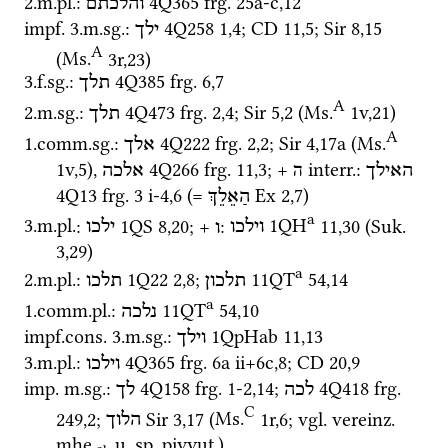
2.
m.
pl.
: 
4Q365
frg. 25a-c
,
12
והלכתם
impf.
 3.
m.
sg.
: 
4Q258
1
,
4
; 
CD
11
,
5
; 
Sir
8
,
15
ילך
A
(
Ms.
3r
,
23
)
3.
f.
sg.
: 
4Q385
frg. 6
,
7
תלך
A
2.
m.
sg.
: 
4Q473
frg. 2
,
4
; 
Sir
5
,
2
 (
Ms.
1v
,
21
)
תלך
A
1.
comm.
sg.
: 
4Q222
frg. 2
,
2
; 
Sir
4
,
17a
 (
Ms.
אלך
1v
,
5
)
, 
4Q266
frg. 11
,
3
; + 
ה interr.
: 
האילך
אלכה
4Q13
frg. 3 i-4
,
6
 (= 
Ex
2
,
7
)
הַאֵלֵךְ
a
3.
m.
pl.
: 
1QS
8
,
20
; + 
: 
1QH
11
,
30
 (
Suk.
וילכו
ו
ילכו
3
,
29
)
a
2.
m.
pl.
: 
1Q22
2
,
8
; 
11QT
54
,
14
תלכון
תלכו
a
1.
comm.
pl.
: 
11QT
54
,
10
נלכה
impf.cons.
 3.
m.
sg.
: 
1QpHab
11
,
13
וילך
3.
m.
pl.
: 
4Q365
frg. 6a ii+6c
,
8
; 
CD
20
,
9
וילכו
imp.
m.
sg.
: 
4Q158
frg. 1-2
,
14
; 
4Q418
frg. 
לכה
לך
C
249
,
2
; 
Sir
3
,
17
 (
Ms.
1r
,
6
; 
vgl.
vereinz.
הלוך
mhe.
u.
sp.
piyyut.
)