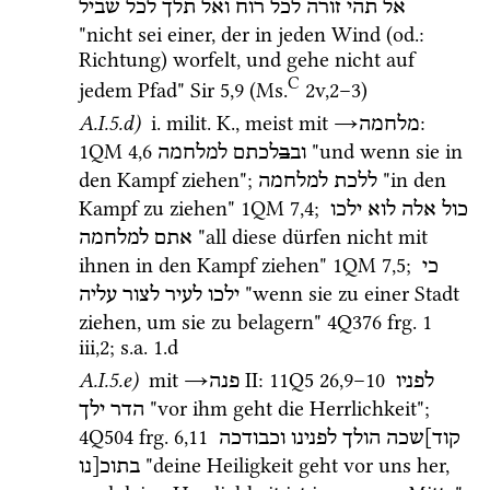
אל
תהי
זורה
לכל
רוח
ואל
תלך
לכל
שביל
"nicht sei einer, der in jeden Wind (
od.
: 
Richtung) worfelt, und gehe nicht auf 
C
jedem Pfad" 
Sir
5
,
9
 (
Ms.
2v
,
2
–
3
)
A.I.5.d)
i.
milit.
K.
, meist 
mit
→
: 
מלחמה
1QM
4
,
6
 "und wenn sie in 
וב
ב
לכתם
למלחמה
den Kampf ziehen"; 
 "in den 
ללכת
למלחמה
Kampf zu ziehen" 
1QM
7
,
4
; 
כול
אלה
לוא
ילכו
 "all diese dürfen nicht mit 
אתם
למלחמה
ihnen in den Kampf ziehen" 
1QM
7
,
5
; 
כי
 "wenn sie zu einer Stadt 
ילכו
לעיר
לצור
עליה
ziehen, um sie zu belagern" 
4Q376
frg. 1 
iii
,
2
; 
s.a.
 1.d
A.I.5.e)
mit
→
‎ II
: 
11Q5
26
,
9
–
10
לפניו
פנה
 "vor ihm geht die Herrlichkeit"; 
הדר
ילך
4Q504
frg. 6
,
11
קוד]שכה
הולך
לפנינו
וכבודכה
 "deine Heiligkeit geht vor uns her, 
בתוכ[נו