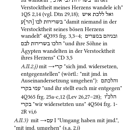
בשרירות
לבי
אלכ
Verstocktheit meines Herzens wandele ich" 
1QS
2
,
14
 (
vgl.
Dtn
29
,
18
); 
ואל
ללכת
איש
 "damit niemand in der 
בשרירות
לבו
[הר]ע
Verstocktheit seines bösen Herzens 
wandelt" 
4Q393
frg. 3
,
3
–
4
; 
ובניהם
במצרים
 "und ihre Söhne in 
הלכו
בשרירות
לבם
Ägypten wandelten in der Verstocktheit 
ihres Herzens" 
CD
3
,
5
A.II.2.j)
mit
→
 "sich 
jmd.
 widersetzen, 
קרי
entgegenstellen" (
wörtl.
: "mit 
jmd.
 in 
Auseinandersetzung umgehen"): 
והלכתם
 "und ihr stellt euch mir entgegen" 
עמי
בקרי
נ
4Q365
frg. 25a-c
,
12
 (
Lev
26
,
27
–
28
); 
הלכ
ו
 "wir widersetzten uns" 
4Q504
frg. 1-
בקרי
2R vi
,
6
A.II.3)
mit
→
‎ I
 "Umgang haben mit 
jmd.
", 
עם
"mit 
jmd.
 umgehen" (
s.a.
 2.j) 