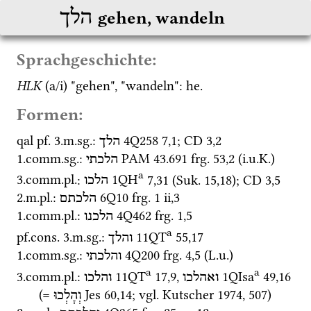
הלך
gehen, wandeln
Sprachgeschichte:
HLK
 (a/i) "gehen", "wandeln": 
he.
Formen:
qal
pf.
 3.
m.
sg.
: 
4Q258
7
,
1
; 
CD
3
,
2
הלך
1.
comm.
sg.
: 
PAM 43.691
frg. 53
,
2
 (
i.u.K.
)
הלכתי
a
3.
comm.
pl.
: 
1QH
7
,
31
 (
Suk.
15
,
18
)
; 
CD
3
,
5
הלכו
2.
m.
pl.
: 
6Q10
frg. 1 ii
,
3
הלכתם
1.
comm.
pl.
: 
4Q462
frg. 1
,
5
הלכנו
a
pf.cons.
 3.
m.
sg.
: 
11QT
55
,
17
והלך
1.
comm.
sg.
: 
4Q200
frg. 4
,
5
 (
L.u.
)
והלכתי
a
a
3.
comm.
pl.
: 
11QT
17
,
9
, 
1QIsa
49
,
16
ואהלכו
והלכו
(= 
Jes
60
,
14
; 
vgl.
Kutscher 1974
, 507)
וְהָלְכוּ