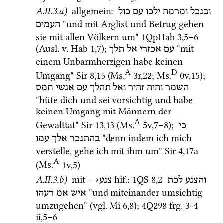
A.II.3.a)
 allgemein
: 
ובנכל
ומרמה
ילכו
עם
כול
 "und mit Arglist und Betrug gehen 
העמים
sie mit allen Völkern um" 
1QpHab
3
,
5
–
6
(
Ausl.
v.
Hab
1
,
7
); 
 "mit 
עם
אכזרי
אל
תלך
einem Unbarmherzigen habe keinen 
A
D
Umgang" 
Sir
8
,
15
 (
Ms.
3r
,
22
; 
Ms.
0v
,
15
)
; 
השמר
והיה
זהיר
ואל
תהלך
עם
אנשי
חמס
"hüte dich und sei vorsichtig und habe 
keinen Umgang mit Männern der 
A
Gewalttat" 
Sir
13
,
13
 (
Ms.
5v
,
7
–
8
)
; 
כי
 "denn indem ich mich 
בהתנכר
אלך
עמו
verstelle, gehe ich mit ihm um" 
Sir
4
,
17a
A
(
Ms.
1v
,
5
)
A.II.3.b)
mit
→
hif.
: 
1QS
8
,
2
והצנע
לכת
צנע
 "und miteinander umsichtig 
איש
אמ
רעהו
umzugehen" (
vgl.
Mi
6
,
8
); 
4Q298
frg. 3-4 
ii
,
5
–
6