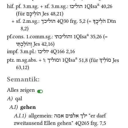
a
hif.
pf.
 3.
m.
sg.
 + 
sf.
 3.
m.
sg.
: 
1QIsa
40
,
26
הוליכו
(für 
Jes
48
,
21
)
הוֹלִיכָם
+ 
sf.
 2.
m.
sg.
: 
4Q30
frg. 5
,
2
 (= 
Dtn
הֹלִיכֲךָ
הוליכך
8
,
2
)
a
pf.cons.
 1.
comm.
sg.
: 
1QIsa
35
,
26
 (= 
והוליכתי
Jes
42
,
16
)
וְהוֹלַכְתִּי
impf.
 3.
m.
pl.
: 
4Q166
2
,
16
יוליכו
a
ptz.
m.
sg.
abs.
 + 
: 
1QIsa
51
,
8
 (für 
Jes
מוֹלִיךְ
ומוליך
ו
63
,
12
) 
Semantik:
Alles zeigen
A)
qal
A.I)
gehen
A.I.1)
 allgemein
: 
 "er darf 
ילך
אלפים
אמה
zweitausend Ellen gehen" 
4Q265
frg. 7
,
5