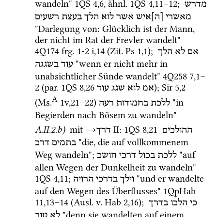
wandeln" 
1QS
4
,
6
, 
ähnl.
1QS
4
,
11
–
12
; 
מדרש
מאשרי
[ה]איש
אשר
לוא
הלך
בעצת
רשעים
"Darlegung von: Glücklich ist der Mann, 
der nicht im Rat der Frevler wandelt" 
4Q174
frg. 1-2 i
,
14
 (
Zit.
Ps
1
,
1
); 
אם
לא
הלך
 "wenn er nicht mehr in 
עוד
בשגגה
unabsichtlicher Sünde wandelt" 
4Q258
7
,
1
–
2
 (
par.
1QS
8
,
26
); 
Sir
5
,
2
אמ
לוא
שגג
עוד
A
(
Ms.
1v
,
21
–
22
)
 "in 
ללכת
בחמודות
רעה
Begierden nach Bösem zu wandeln"
A.II.2.b)
mit
→
‎ II
: 
1QS
8
,
21
ההולכים
דרך
 "die, die auf vollkommenem 
בתמים
דרכ
Weg wandeln"; 
 "auf 
ללכת
בכול
דרכי
חושכ
allen Wegen der Dunkelheit zu wandeln" 
1QS
4
,
11
; 
 "und er wandelte 
וילך
בדרכי
הרויה
auf den Wegen des Überflusses" 
1QpHab
11
,
13
–
14
 (
Ausl.
v.
Hab
2
,
16
); 
כי
הלכו
בדרך
 "denn sie wandelten auf einem 
לא
טוב