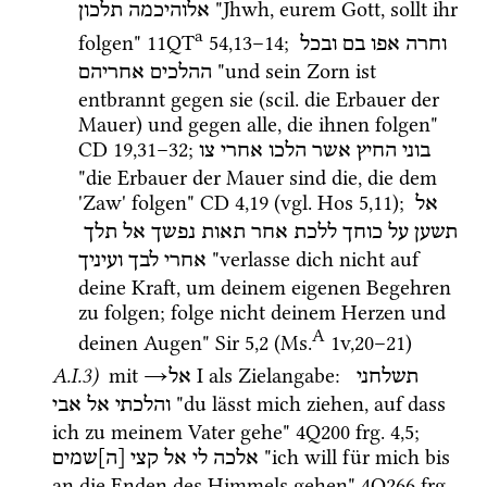
 "Jhwh, eurem Gott, sollt ihr 
אלוהיכמה
תלכון
a
folgen" 
11QT
54
,
13
–
14
; 
וחרה
אפו
בם
ובכל
 "und sein Zorn ist 
ההלכים
אחריהם
entbrannt gegen sie (
scil.
 die Erbauer der 
Mauer) und gegen alle, die ihnen folgen" 
CD
19
,
31
–
32
; 
בוני
החיץ
אשר
הלכו
אחרי
צו
"die Erbauer der Mauer sind die, die dem 
'Zaw' folgen" 
CD
4
,
19
 (
vgl.
Hos
5
,
11
); 
אל
תשען
על
כוחך
ללכת
אחר
תאות
נפשך
אל
תלך
 "verlasse dich nicht auf 
אחרי
לבך
ועיניך
deine Kraft, um deinem eigenen Begehren 
zu folgen; folge nicht deinem Herzen und 
A
deinen Augen" 
Sir
5
,
2
 (
Ms.
1v
,
20
–
21
)
A.I.3)
mit
→
‎ I
als Zielangabe
:
תשלחני
אל
 "du lässt mich ziehen, auf dass 
והלכתי
אל
אבי
ich zu meinem Vater gehe" 
4Q200
frg. 4
,
5
; 
 "ich will für mich bis 
אלכה
לי
אל
קצי
[ה]שמים
an die Enden des Himmels gehen" 
4Q266
frg. 