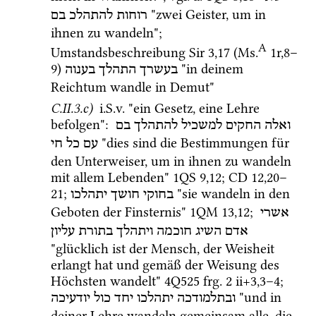
 "zwei Geister, um in 
רוחות
להתהלכ
בם
ihnen zu wandeln"; 
A
Umstandsbeschreibung 
Sir
3
,
17
 (
Ms.
1r
,
8
–
9
)
 "in deinem 
בעשרך
התהלך
בענוה
Reichtum wandle in Demut" 
C.II.3.c)
i.S.v.
 "ein Gesetz, eine Lehre 
befolgen"
: 
ואלה
החקים
למשכיל
להתהלך
בם
 "dies sind die Bestimmungen für 
עם
כל
חי
den Unterweiser, um in ihnen zu wandeln 
mit allem Lebenden" 
1QS
9
,
12
; 
CD
12
,
20
–
21
; 
 "sie wandeln in den 
בחוקי
חושך
יתהלכו
Geboten der Finsternis" 
1QM
13
,
12
; 
אשרי
אדם
השיג
חוכמה
ויתהלך
בתורת
עליון
"glücklich ist der Mensch, der Weisheit 
erlangt hat und gemäß der Weisung des 
Höchsten wandelt" 
4Q525
frg. 2 ii+3
,
3
–
4
; 
 "und in 
ובתלמודכה
יתהלכו
יחד
כול
יודעיכה
deiner Lehre wandeln gemeinsam alle, die 