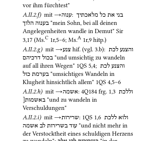
vor ihm fürchtest"
A.II.2.f)
mit
→
: 
בני
את
כל
מלאכתיך
ענוה
 "mein Sohn, bei all deinen 
בענוה
הלוך
Angelegenheiten wandle in Demut" 
Sir
C
A
3
,
17
 (
Ms.
1r
,
5
–
6
; 
Ms.
1r
,
9
hitp.
)
A.II.2.g)
mit
→
hif.
 (
vgl.
 3.b)
: 
והצנע
לכת
צנע
 "und umsichtig zu wandeln 
בכול
דרכיהם
auf all ihren Wegen" 
1QS
5
,
4
; 
והצנע
לכת
 "umsichtiges Wandeln in 
בערמת
כול
Klugheit hinsichtlich allem" 
1QS
4
,
5
–
6
A.II.2.h)
mit
→
: 
4Q184
frg. 1
,
3
וללכת
אשמה
 "und zu wandeln in 
באשמות[
Verschuldungen"
A.II.2.i)
mit
→
: 
1QS
1
,
6
ולוא
ללכת
שרירות
 "und nicht mehr in 
עוד
בשרירות
לב
אשמה
der Verstocktheit eines schuldigen Herzens 
zu wandeln"; 
 "in der 