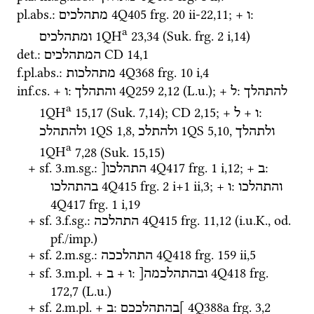
pl.
abs.
: 
4Q405
frg. 20 ii-22
,
11
; + 
: 
ו
מתהלכים
a
1QH
23
,
34
 (
Suk.
frg. 2 i
,
14
)
ומתהלכים
det.
: 
CD
14
,
1
המתהלכים
f.
pl.
abs.
: 
4Q368
frg. 10 i
,
4
מתהלכות
inf.
cs.
 + 
: 
4Q259
2
,
12
 (
L.u.
); + 
: 
להתהלך
ל
והתהלך
ו
a
1QH
15
,
17
 (
Suk.
7
,
14
)
; 
CD
2
,
15
; + 
 + 
: 
ו
ל
1QS
1
,
8
, 
1QS
5
,
10
, 
ולתהלך
ולהתלכ
ולהתהלכ
a
1QH
7
,
28
 (
Suk.
15
,
15
)
+ 
sf.
 3.
m.
sg.
: 
4Q417
frg. 1 i
,
12
; + 
: 
ב
התהלכו[
4Q415
frg. 2 i+1 ii
,
3
; + 
: 
והתהלכו
ו
בהתהלכו
4Q417
frg. 1 i
,
19
+ 
sf.
 3.
f.
sg.
: 
4Q415
frg. 11
,
12
 (
i.u.K.
, 
od.
התהלכה
pf.
/
imp.
)
+ 
sf.
 2.
m.
sg.
: 
4Q418
frg. 159 ii
,
5
התהלככה
+ 
sf.
 3.
m.
pl.
 + 
 + 
: 
4Q418
frg. 
ובהתהלכמה[
ו
ב
172
,
7
 (
L.u.
)
+ 
sf.
 2.
m.
pl.
 + 
: 
4Q388a
frg. 3
,
2
]בהתהלככם
ב