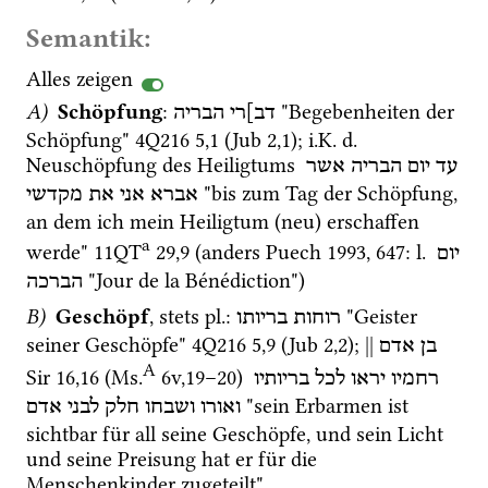
Semantik:
Alles zeigen
A)
Schöpfung
: 
 "Begebenheiten der 
דב]רי
הבריה
Schöpfung" 
4Q216
5
,
1
 (
Jub 2,1
); 
i.K.
d.
Neuschöpfung des Heiligtums 
עד
יום
הבריה
אשר
 "bis zum Tag der Schöpfung, 
אברא
אני
את
מקדשי
an dem ich mein Heiligtum (neu) erschaffen 
a
werde" 
11QT
29
,
9
 (anders 
Puech 1993
, 647: 
l.
יום
 "Jour de la Bénédiction") 
הברכה
B)
Geschöpf
, stets 
pl.
: 
 "Geister 
רוחות
בריותו
seiner Geschöpfe" 
4Q216
5
,
9
 (Jub 2,2); 
||
בן אדם
A
Sir
16
,
16
 (
Ms.
6v
,
19
–
20
)
רחמיו
יראו
לכל
בריותיו
 "sein Erbarmen ist 
ואורו
ושבחו
חלק
לבני
אדם
sichtbar für all seine Geschöpfe, und sein Licht 
und seine Preisung hat er für die 
Menschenkinder zugeteilt"