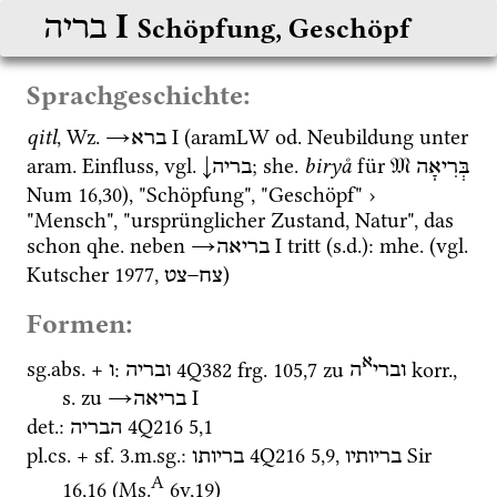
‎ I
בריה
Schöpfung, Geschöpf
Sprachgeschichte:
qitl
, 
Wz.
→
‎ I
 (
aramLW
od.
 Neubildung unter 
ברא
aram.
 Einfluss, 
vgl.
↓
; 
she.
biryå
 für 
𝔐
בְּרִיאָה
בריה
Num
16
,
30
), "Schöpfung", "Geschöpf" › 
"Mensch", "ursprünglicher Zustand, Natur", das 
schon 
qhe.
 neben 
→
‎ I
 tritt (
s.d.
): 
mhe.
 (
vgl.
בריאה
Kutscher 1977
, 
)
צח–צט
Formen:
א
sg.
abs.
 + 
: 
4Q382
frg. 105
,
7
 zu 
korr.
, 
וברי
ה
ובריה
ו
s.
 zu 
→
‎ I
בריאה
det.
: 
4Q216
5
,
1
הבריה
pl.
cs.
 + 
sf.
 3.
m.
sg.
: 
4Q216
5
,
9
, 
Sir
בריותיו
בריותו
A
16
,
16
 (
Ms.
6v
,
19
)