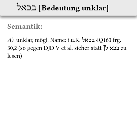
בכאל
[Bedeutung unklar]
Semantik:
A)
 unklar, 
mögl.
 Name
: 
i.u.K.
4Q163
frg. 
בכאל
30
,
2
 (so gegen 
DJD V
et al.
 sicher statt 
 zu 
בכא
ל[
lesen) 