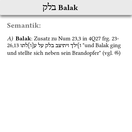
בלק
Balak
Semantik:
A)
Balak
: Zusatz zu 
Num
23
,
3
 in 
4Q27
frg. 23-
26
,
13
 "und Balak ging 
ו]ילך
ויתיצב
בלק
על
ע[ו]לתו
und stellte sich neben sein Brandopfer" (
vgl.
𝔊
) 