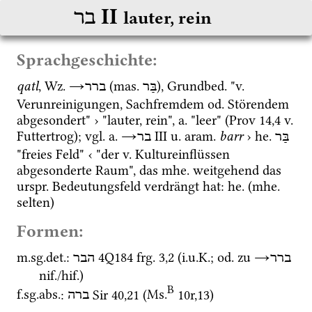
‎ II
בר
lauter, rein
Sprachgeschichte:
qatl
, 
Wz.
→
 (
mas.
), 
Grundbed.
 "
v.
בַּר
ברר
Verunreinigungen, Sachfremdem 
od.
 Störendem 
abgesondert" › "lauter, rein", 
a.
 "leer" (
Prov
14
,
4
v.
Futtertrog); 
vgl.
a.
→
‎ III
u.
aram.
barr
 › 
he.
בַּר
בר
"freies Feld" ‹ "der 
v.
 Kultureinflüssen 
abgesonderte Raum", das 
mhe.
 weitgehend das 
urspr.
 Bedeutungsfeld verdrängt hat: 
he.
 (
mhe.
selten) 
Formen:
m.
sg.
det.
: 
4Q184
frg. 3
,
2
 (
i.u.K.
; 
od.
 zu 
→
ברר
הבר
nif.
/
hif.
)
B
f.
sg.
abs.
: 
Sir
40
,
21
 (
Ms.
10r
,
13
)
ברה