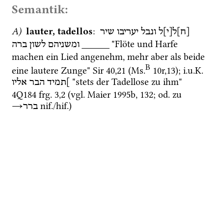
Semantik:
A)
lauter, tadellos
: 
[ח]ל[י]ל
ונבל
יעריבו
שיר
 "Flöte und Harfe 
ברה
לשון
ומשניהם
_____
machen ein Lied angenehm, mehr aber als beide 
B
eine lautere Zunge" 
Sir
40
,
21
 (
Ms.
10r
,
13
)
; 
i.u.K.
 "stets der Tadellose zu ihm" 
]תמיד
הבר
אליו
4Q184
frg. 3
,
2
 (
vgl.
Maier 1995b
, 132; 
od.
 zu 
→
nif.
/
hif.
)
ברר