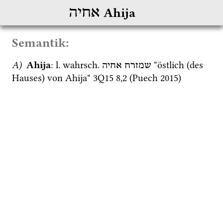
אחיה
Ahija
Semantik:
A)
 Ahija
: 
l.
wahrsch.
 "östlich (des 
שמזרח
אחיה
Hauses) von Ahija" 
3Q15
8
,
2
 (
Puech 2015
) 