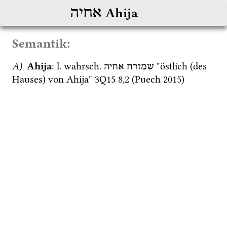
אחיה
Ahija
Semantik:
A)
 Ahija
: 
l.
wahrsch.
 "östlich (des 
שמזרח
אחיה
Hauses) von Ahija" 
3Q15
8
,
2
 (
Puech 2015
) 