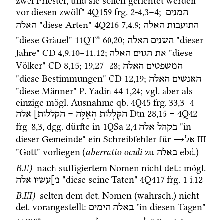
zwei Priester, und sie sollen gerichtet werden 
vor diesen zwölf" 
4Q159
frg. 2-4
,
3
–
4
; 
המנים
 "diese Arten" 
4Q216
7
,
4
.
9
; 
התועבות
האלה
האלה
a
"diese Gräuel" 
11QT
60
,
20
; 
 "dieser 
השנים
האלה
Jahre" 
CD
4
,
9
.
10
–
11
.
12
; 
 "diese 
את
הגוים
האלה
Völker" 
CD
8
,
15
; 
19
,
27
–
28
; 
המשפטים
האלה
"diese Bestimmungen" 
CD
12
,
19
; 
האנשים
האלה
"diese Männer" 
P. Yadin 44
1
,
24
; 
vgl.
 aber als 
einzige 
mögl.
 Ausnahme 
qb.
4Q45
frg. 33
,
3
–
4
 = 
Dtn
28
,
15
 = 
4Q42
הַקְּלָלוֹת
הָאֵלֶּה
הקללות]
אלה
frg. 8
,
3
, 
dgg.
 dürfte in 
1QSa
2
,
4
 "in 
בקהל
אלה
dieser Gemeinde" ein Schreibfehler für 
→
‎ III
אל
"Gott" vorliegen (
aberratio oculi
 zu 
ebd.
) 
באלה
B.II)
 nach suffigiertem Nomen nicht 
det.
: 
mögl.
 "diese seine Taten" 
4Q417
frg. 1 i
,
12
מ]עשיו
אלה
B.III)
 selten dem 
det.
 Nomen (
wahrsch.
) nicht 
det.
 vorangestellt
: 
 "in diesen Tagen" 
באלה
הימים
a