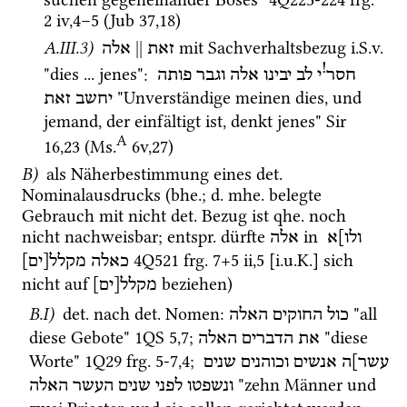
2 iv
,
4
–
5
 (
Jub 37,18
)
A.III.3)
||
 mit Sachverhaltsbezug 
i.S.v.
זאת
אלה
!
"dies ... jenes"
: 
חסר
י
לב
יבינו
אלה
וגבר
פותה
 "Unverständige meinen dies, und 
יחשב
זאת
jemand, der einfältigt ist, denkt jenes" 
Sir
A
16
,
23
 (
Ms.
6v
,
27
)
B)
 als Näherbestimmung eines 
det.
Nominalausdrucks (
bhe.
; 
d.
mhe.
 belegte 
Gebrauch mit nicht 
det.
 Bezug ist 
qhe.
 noch 
nicht nachweisbar; 
entspr.
 dürfte 
 in 
ולו]א
אלה
4Q521
frg. 7+5 ii
,
5
 [
i.u.K.
] sich 
כאלה
מקלל[ים]
nicht auf 
 beziehen) 
מקלל[ים]
B.I)
det.
 nach 
det.
 Nomen
: 
 "all 
כול
החוקים
האלה
diese Gebote" 
1QS
5
,
7
; 
 "diese 
את
הדברים
האלה
Worte" 
1Q29
frg. 5-7
,
4
; 
עשר]ה
אנשים
וכוהנים
שנים
 "zehn Männer und 
ונשפטו
לפני
שנים
העשר
האלה