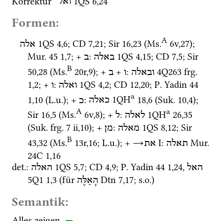
Korrektur 
1QS
6
,
24
ואל
Formen:
A
1QS
4
,
6
; 
CD
7
,
21
; 
Sir
16
,
23
 (
Ms.
6v
,
27
)
; 
אלה
Mur. 45
1
,
7
; + 
: 
1QS
4
,
15
; 
CD
7
,
5
; 
Sir
באלה
ב
B
50
,
28
 (
Ms.
20r
,
9
)
; + 
 + 
: 
4Q263
frg. 
ובאלה
ו
ב
1
,
2
; + 
: 
1QS
4
,
2
; 
CD
12
,
20
; 
P. Yadin 44
ואלה
ו
a
1
,
10
 (
L.u.
); + 
: 
1QH
18
,
6
 (
Suk.
10
,
4
)
; 
כאלה
כ
A
a
Sir
16
,
5
 (
Ms.
6v
,
8
)
; + 
: 
1QH
26
,
35
לאלה
ל
(
Suk.
frg. 7 ii
,
10
)
; + 
: 
1QS
8
,
12
; 
Sir
מאלה
מן
B
43
,
32
 (
Ms.
13r
,
16
; 
L.u.
); + 
→
‎ I
: 
Mur. 
תאלה
את
24C
1
,
16
det.
: 
1QS
5
,
7
; 
CD
4
,
9
; 
P. Yadin 44
1
,
24
, 
האל
האלה
5Q1
1
,
3
 (für 
Dtn
7
,
17
; 
s.o.
)
הָאֵלֶּה
Semantik:
Alles zeigen