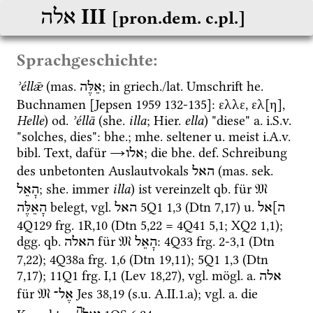
‎ III
אלה
[pron.dem. c.pl.]
Sprachgeschichte:
ʾéllǣ
 (
mas.
; in 
griech.
/
lat.
 Umschrift 
he.
אֵלֶּה
Buchnamen [
Jepsen 1959
 132-135]: ελλε, ελ[η], 
Helle
) 
od.
ʾéllā
 (
she.
illa
; 
Hier.
ella
) "diese" 
a.
i.S.v.
"solches, dies": 
bhe.
; 
mhe.
 seltener 
u.
 meist 
i.A.v.
bibl.
 Text, dafür 
→
; die 
bhe.
def.
 Schreibung 
אלו
des unbetonten Auslautvokals 
 (
mas.
sek.
האל
; 
she.
 immer 
illa
) ist vereinzelt 
qb.
 für 
𝔐
הָאֵל
 belegt, 
vgl.
5Q1
1
,
3
 (
Dtn
7
,
17
) 
u.
ה]אל
האל
הָאֵלֶּה
4Q129
frg. 1R
,
10
 (
Dtn
5
,
22
 = 
4Q41
5
,
1
; 
XQ2
1
,
1
); 
dgg.
qb.
 für 
𝔐
: 
4Q33
frg. 2-3
,
1
 (
Dtn
הָאֵל
האלה
7
,
22
); 
4Q38a
frg. 1
,
6
 (
Dtn
19
,
11
); 
5Q1
1
,
3
 (
Dtn
7
,
17
); 
11Q1
frg. I
,
1
 (
Lev
18
,
27
), 
vgl.
mögl.
a.
אלה
für 
𝔐
Jes
38
,
19
 (
s.u.
 A.II.1.a); 
vgl.
a.
 die 
אֶל־
ה