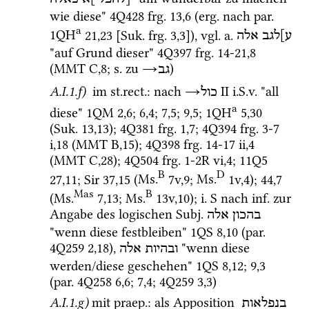
wie diese" 
4Q428
frg. 13
,
6
 (
erg.
 nach 
par.
a
1QH
21
,
23
 [
Suk.
frg. 3
,
3
]
), 
vgl.
a.
ע]לגב
אלה
"auf Grund dieser" 
4Q397
frg. 14-21
,
8
(
MMT
C
,
8
; 
s.
 zu 
→
)
גב
A.I.1.f)
 im 
st.rect.
: nach 
→
‎ II
i.S.v.
 "all 
כול
a
diese" 
1QM
2
,
6
; 
6
,
4
; 
7
,
5
; 
9
,
5
; 
1QH
5
,
30
(
Suk.
13
,
13
)
; 
4Q381
frg. 1
,
7
; 
4Q394
frg. 3-7 
i
,
18
 (
MMT
B
,
15
)
; 
4Q398
frg. 14-17 ii
,
4
(
MMT
C
,
28
)
; 
4Q504
frg. 1-2R vi
,
4
; 
11Q5
B
D
27
,
11
; 
Sir
37
,
15
 (
Ms.
7v
,
9
; 
Ms.
1v
,
4
)
; 
44
,
7
Mas
B
(
Ms.
7
,
13
; 
Ms.
13v
,
10
)
; 
i.
S
 nach 
inf.
 zur 
Angabe des logischen 
Subj.
בהכון
אלה
"wenn diese festbleiben" 
1QS
8
,
10
 (
par.
4Q259
2
,
18
), 
 "wenn diese 
ובהיות
אלה
werden/diese geschehen" 
1QS
8
,
12
; 
9
,
3
(
par.
4Q258
6
,
6
; 
7
,
4
; 
4Q259
3
,
3
) 
A.I.1.g)
mit 
praep.
: als Apposition 
בנפלאות