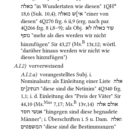
a
 "in Wundertaten wie diesen" 
1QH
כאלה
18
,
6
 (
Suk.
10
,
4
)
; 
 "einer von 
אי]ש
מאלה
diesen" 
4Q270
frg. 6 ii
,
9
 (
erg.
 nach 
par.
4Q266
frg. 8 i
,
8
–
9
); als 
Obj.
עוד
כאלה
לא
 "mehr als dies werden wir nicht 
נוסף
B
hinzufügen" 
Sir
43
,
27
 (
Ms.
13r
,
12
; 
wörtl.
"darüber hinaus werden wir nicht wie 
dieses hinzufügen")
A.I.2)
 vorverweisend
A.I.2.a)
 vorangestelltes 
Subj.
i.
Nominalsatz
: als Einleitung einer Liste 
אלה
 "diese sind die Netinim" 
4Q340
frg. 
הנתינ[ים
1
,
1
; 
i.
d.
 Einleitung des "Preis der Väter" 
Sir
Mas
B
44
,
10
 (
Ms.
7
,
17
; 
Ms.
13v
,
14
)
אולם
אלה
 "hingegen sind diese begnadete 
אנשי
חסד
Männer"; 
i.
 Überschriften 
i.
S
u.
Dam.
ואלה
 "diese sind die Bestimmungen" 
המשפטים