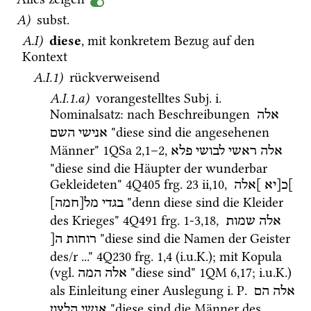
A)
subst.
A.I)
diese
, mit konkretem Bezug auf den 
Kontext 
A.I.1)
 rückverweisend
A.I.1.a)
 vorangestelltes 
Subj.
i.
Nominalsatz
: nach Beschreibungen 
אלה
 "diese sind die angesehenen 
אנישי
השם
Männer" 
1QSa
2
,
1
–
2
, 
אלה
ראשי
לבושי
פלא
"diese sind die Häupter der wunderbar 
Gekleideten" 
4Q405
frg. 23 ii
,
10
, 
]כ[יא
]אלה
 "denn diese sind die Kleider 
בגדי
מל[חמה]
des Krieges" 
4Q491
frg. 1-3
,
18
, 
אלה
שמות
 "diese sind die Namen der Geister 
רוחות
ה[
des/r ..." 
4Q230
frg. 1
,
4
 (
i.u.K.
); mit Kopula 
(
vgl.
 "diese sind" 
1QM
6
,
17
; 
i.u.K.
) 
אלה
המה
als Einleitung einer Auslegung 
i.
P.
אלה
הם
 "diese sind die Männer des 
אנשי
הלצון