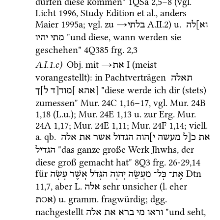
dürfen diese kommen" 
1QSa
2
,
5
–
8
 (
vgl.
Licht 1996
, 
Study Edition
et al.
, anders 
Maier 1995a
; 
vgl.
 zu 
→
 A.II.2) 
u.
וא]לה
בלתי
 "und diese, wann werden sie 
מתי
יהיו
geschehen" 
4Q385
frg. 2
,
3
A.I.1.c)
Obj.
 mit 
→
‎ I
 (meist 
את
vorangestellt)
: in Pachtverträgen 
תאלה
 "diese werde ich dir (stets) 
[אהא
]מוד[ד
ל]ך
zumessen" 
Mur. 24C
1
,
16
–
17
, 
vgl.
Mur. 24B
1
,
18
 (
L.u.
)
; 
Mur. 24E
1
,
13
u.
 zur 
Erg.
Mur. 
24A
1
,
17
; 
Mur. 24E
1
,
11
; 
Mur. 24F
1
,
14
; 
viell.
a.
qb.
את
כ[ל
מעשה
י]הוה
הגדול
אשר
את
אלה
 "das ganze große Werk Jhwhs, der 
הגדיל
diese groß gemacht hat" 
8Q3
frg. 26-29
,
14
für 
Dtn
אֶת־
כָּל־
מַעֲשֵׂה
יְהוָה
הַגָּדֹל
אֲשֶׁר
עָשָׂה
11
,
7
, aber 
L.
 sehr unsicher (
l.
 eher 
אלה
) 
u.
gramm.
 fragwürdig; 
dgg.
א○ת
nachgestellt 
 "und seht, 
וראו
מי
ברא
את
אלה