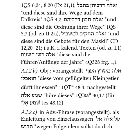
1QS
6
,
24
; 
8
,
20
 (
Ex
21
,
1
), 
ואלה
דרכיהן
בתבל
"und diese sind ihre Wege auf dem 
Erdkreis" 
1QS
4
,
2
, 
 "und 
ואלה
תכון
דרכיהם
diese sind die Ordnung ihrer Wege" 
1QS
5
,
7
 (
od.
 zu II.2.a), 
 "und 
ואלה
החקים
למשכיל
diese sind die Gebote für den Maskil" 
CD
12
,
20
–
21
; 
i.u.K.
i.
kalend.
 Texten (
od.
 zu I.1) 
 "diese sind die 
אלה
רשי
השנים
Führer/Anfänge der Jahre" 
4Q328
frg. 1
,
1
A.I.2.b)
Obj.
: vorangestellt 
אלה
משרץ
העוף
 "diese vom geflügelten Kleingetier 
תואכלו
a
dürft ihr essen" 
11QT
48
,
4
; nachgestellt 
a
 "höre dieses" 
1QIsa
40
,
17
 (für 
שמע
אלה
Jes
48
,
12
) 
שְׁמַע
אֵלַי
A.I.2.c)
 in 
Adv.
-Phrase (vorangestellt)
: als 
Einleitung von Einzelaussagen 
על
אלה
אל
 "wegen Folgendem sollst du dich 
תבוש