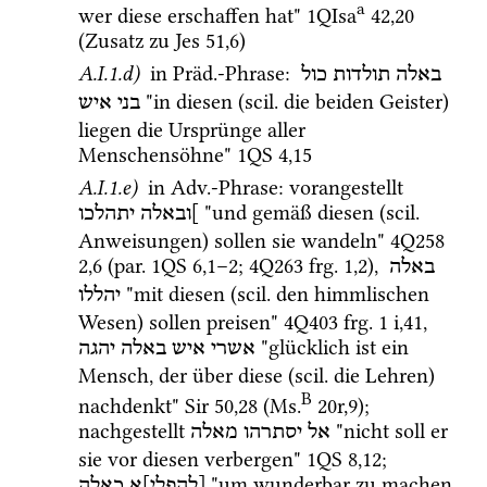
a
wer diese erschaffen hat" 
1QIsa
42
,
20
(Zusatz zu 
Jes
51
,
6
) 
A.I.1.d)
 in 
Präd.
-Phrase
: 
באלה
תולדות
כול
 "in diesen (
scil.
 die beiden Geister) 
בני
איש
liegen die Ursprünge aller 
Menschensöhne" 
1QS
4
,
15
A.I.1.e)
 in 
Adv.
-Phrase
: vorangestellt 
 "und gemäß diesen (
scil.
]ובאלה
יתהלכו
Anweisungen) sollen sie wandeln" 
4Q258
2
,
6
 (
par.
1QS
6
,
1
–
2
; 
4Q263
frg. 1
,
2
), 
באלה
 "mit diesen (
scil.
 den himmlischen 
יהללו
Wesen) sollen preisen" 
4Q403
frg. 1 i
,
41
, 
 "glücklich ist ein 
אשרי
איש
באלה
יהגה
Mensch, der über diese (
scil.
 die Lehren) 
B
nachdenkt" 
Sir
50
,
28
 (
Ms.
20r
,
9
)
; 
nachgestellt 
 "nicht soll er 
אל
יסתרהו
מאלה
sie vor diesen verbergen" 
1QS
8
,
12
; 
 "um wunderbar zu machen 
[להפלי]א
כאלה