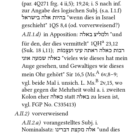
(
par.
4Q271
frg. 4 ii
,
5
)
; 
19
,
24
; 
i.
S
 nach 
inf.
zur Angabe des logischen 
Subj.
 (
s.a.
 I.1.f) 
 "wenn dies in Israel 
בהיות
אלה
בישראל
geschieht" 
1QS
8
,
4
 (
od.
 vorverweisend?) 
A.II.1.d)
 in Apposition
: 
 "und 
ולמליצ
באלה
a
für den, der dies vermittelt" 
1QH
23
,
12
(
Suk.
18 i
,
11
)
; 
רבות
כאלה
ראתה
עיני
ועצֻמֹות
 "vieles wie dieses hat mein 
כאלה
שמעה
אזני
Auge gesehen, und Gewaltiges wie dieses 
A
mein Ohr gehört" 
Sir
16
,
5
 (
Ms.
6v
,
8
–
9
; 
B
vgl.
 beide Mal 
i.
unsich.
L.
Ms.
2v
,
15
, wo 
aber gegen die Mehrheit wohl 
a.
i.
 zweiten 
Kolon eher 
 statt 
 zu lesen ist, 
באלה
כאלה
vgl.
FGP No. C335413
) 
A.II.2)
 vorverweisend
A.II.2.a)
 vorangestelltes 
Subj.
i.
Nominalsatz
: 
 "und dies 
אלה
מקצת
דברינו