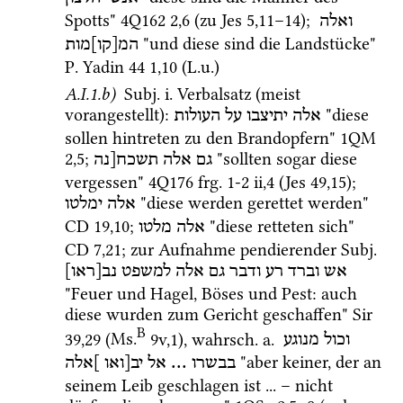
Spotts" 
4Q162
2
,
6
 (zu 
Jes
5
,
11
–
14
); 
ואלה
 "und diese sind die Landstücke" 
המ[קו]מות
P. Yadin 44
1
,
10
 (
L.u.
) 
A.I.1.b)
Subj.
i.
 Verbalsatz (meist 
vorangestellt)
: 
 "diese 
אלה
יתיצבו
על
העולות
sollen hintreten zu den Brandopfern" 
1QM
2
,
5
; 
 "sollten sogar diese 
גם
אלה
תשכח[נה
vergessen" 
4Q176
frg. 1-2 ii
,
4
 (
Jes
49
,
15
); 
 "diese werden gerettet werden" 
אלה
ימלטו
CD
19
,
10
; 
 "diese retteten sich" 
אלה
מלטו
CD
7
,
21
; zur Aufnahme pendierender 
Subj.
אש
וברד
רע
ודבר
גם
אלה
למשפט
נב[ראו]
"Feuer und Hagel, Böses und Pest: auch 
diese wurden zum Gericht geschaffen" 
Sir
B
39
,
29
 (
Ms.
9v
,
1
)
, 
wahrsch.
a.
וכול
מנוגע
 "aber keiner, der an 
]אלה
יב[ואו
אל
 ... 
בבשרו
seinem Leib geschlagen ist ... – nicht 