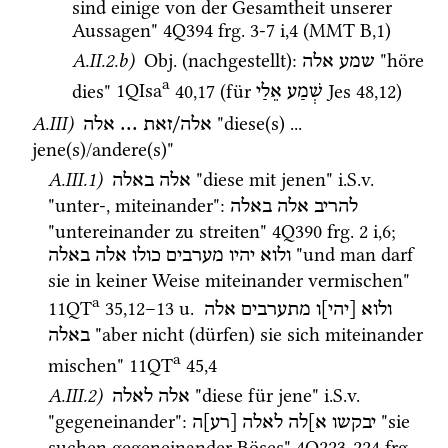
sind einige von der Gesamtheit unserer 
Aussagen" 
4Q394
frg. 3-7 i
,
4
 (
MMT
B
,
1
)
A.II.2.b)
Obj.
 (nachgestellt)
: 
 "höre 
שמע
אלה
a
dies" 
1QIsa
40
,
17
 (für 
Jes
48
,
12
) 
שְׁמַע
אֵלַי
A.III)
 "diese(s) ... 
אלה/זאת ... אלה
jene(s)/andere(s)"
A.III.1)
 "diese mit jenen" 
i.S.v.
אלה
באלה
"unter-, miteinander"
: 
להריב
אלה
באלה
"untereinander zu streiten" 
4Q390
frg. 2 i
,
6
; 
 "und man darf 
ולוא
יהיו
מערבים
כולו
אלה
באלה
sie in keiner Weise miteinander vermischen" 
a
11QT
35
,
12
–
13
u.
ולוא
[יהי]ו
מתערבים
אלה
 "aber nicht (dürfen) sie sich miteinander 
באלה
a
mischen" 
11QT
45
,
4
A.III.2)
 "diese für jene" 
i.S.v.
אלה לאלה
"gegeneinander"
: 
 "sie 
יבקשו
א]לה
לאלה
[רע]ה
suchen gegeneinander Böses" 
4Q223-224
frg. 