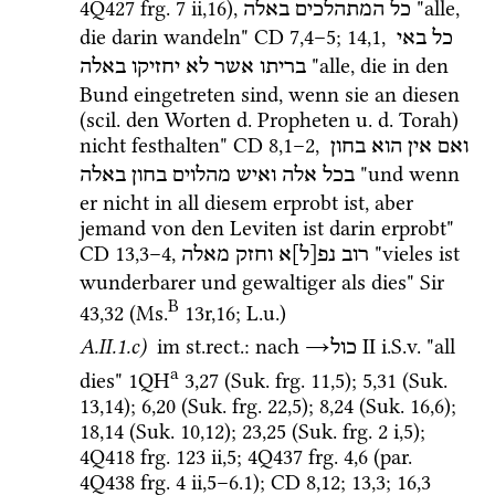
4Q427
frg. 7 ii
,
16
), 
 "alle, 
כל
המתהלכים
באלה
die darin wandeln" 
CD
7
,
4
–
5
; 
14
,
1
, 
כל
באי
 "alle, die in den 
בריתו
אשר
לא
יחזיקו
באלה
Bund eingetreten sind, wenn sie an diesen 
(
scil.
 den Worten 
d.
 Propheten 
u.
d.
 Torah) 
nicht festhalten" 
CD
8
,
1
–
2
, 
ואם
אין
הוא
בחון
 "und wenn 
בכל
אלה
ואיש
מהלוים
בחון
באלה
er nicht in all diesem erprobt ist, aber 
jemand von den Leviten ist darin erprobt" 
CD
13
,
3
–
4
, 
 "vieles ist 
רוב
נפ[ל]א
וחזק
מאלה
wunderbarer und gewaltiger als dies" 
Sir
B
43
,
32
 (
Ms.
13r
,
16
; 
L.u.
)
A.II.1.c)
 im 
st.rect.
: nach 
→
‎ II
i.S.v.
 "all 
כול
a
dies" 
1QH
3
,
27
 (
Suk.
frg. 11
,
5
)
; 
5
,
31
 (
Suk.
13
,
14
)
; 
6
,
20
 (
Suk.
frg. 22
,
5
)
; 
8
,
24
 (
Suk.
16
,
6
)
; 
18
,
14
 (
Suk.
10
,
12
)
; 
23
,
25
 (
Suk.
frg. 2 i
,
5
)
; 
4Q418
frg. 123 ii
,
5
; 
4Q437
frg. 4
,
6
 (
par.
4Q438
frg. 4 ii
,
5
–
6.1
)
; 
CD
8
,
12
; 
13
,
3
; 
16
,
3