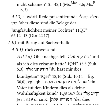
Mas
B
nicht schämen" 
Sir
42
,
1
 (
Ms.
4
,
6
; 
Ms.
11v
,
3
)
A.I.3)
i.
wörtl.
 Rede präsentierend
: 
ואלה
בתולי
 "aber diese sind die Belege der 
בתי
a
Jungfräulichkeit meiner Tochter" 
11QT
65
,
12
–
13
 (
Dtn
22
,
17
) 
A.II)
 mit Bezug auf Sachverhalte
A.II.1)
 rückverweisend 
A.II.1.a)
Obj.
: nachgestellt 
 "und 
ובדעתי
אלה
a
als ich dies erkannt hatte" 
1QH
13
,
5
 (
Suk.
5
,
3
)
, 
 "du hast mir dies 
הודעתני
אלה
a
kundgetan" 
1QH
18
,
16
 (
Suk.
10
,
14
 + 
frg. 
30
,
0
)
, 
vgl.
qb.
 "ein 
אב
לבנים
יודע
אלה
אמתך
Vater tut den Kindern dies als deine 
Wahrhaftigkeit kund" 
1Q8
16
,
7
 für 
יוֹדִיעַ
אֶל־
Jes
38
,
19
u.
i.u.K.
 "der dies 
המודיע
אלה[