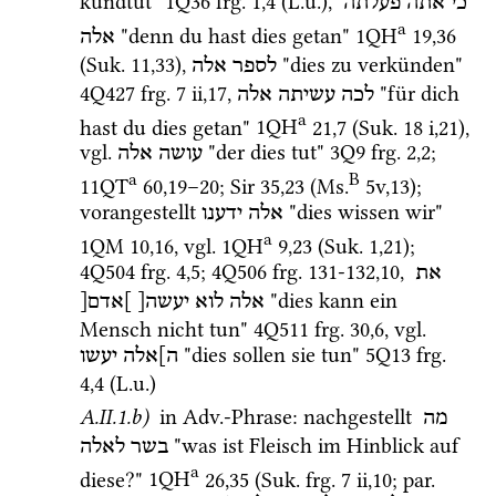
kundtut" 
1Q36
frg. 1
,
4
 (
L.u.
), 
כי
אתה
פעלתה
a
 "denn du hast dies getan" 
1QH
19
,
36
אלה
(
Suk.
11
,
33
)
, 
 "dies zu verkünden" 
לספר
אלה
4Q427
frg. 7 ii
,
17
, 
 "für dich 
לכה
עשיתה
אלה
a
hast du dies getan" 
1QH
21
,
7
 (
Suk.
18 i
,
21
)
, 
vgl.
 "der dies tut" 
3Q9
frg. 2
,
2
; 
עושה
אלה
a
B
11QT
60
,
19
–
20
; 
Sir
35
,
23
 (
Ms.
5v
,
13
)
; 
vorangestellt 
 "dies wissen wir" 
אלה
ידענו
a
1QM
10
,
16
, 
vgl.
1QH
9
,
23
 (
Suk.
1
,
21
)
; 
4Q504
frg. 4
,
5
; 
4Q506
frg. 131-132
,
10
, 
את
 "dies kann ein 
אלה
לוא
יעשה[
]אדם[
Mensch nicht tun" 
4Q511
frg. 30
,
6
, 
vgl.
 "dies sollen sie tun" 
5Q13
frg. 
ה]אלה
יעשו
4
,
4
 (
L.u.
) 
A.II.1.b)
 in 
Adv.
-Phrase
: nachgestellt 
מה
 "was ist Fleisch im Hinblick auf 
בשר
לאלה
a
diese?" 
1QH
26
,
35
 (
Suk.
frg. 7 ii
,
10
; 
par.