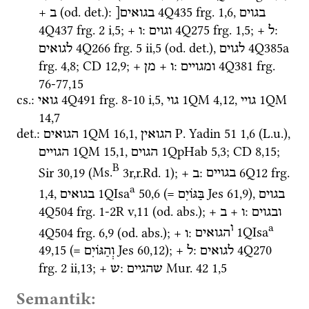
+ 
 (
od.
det.
): 
4Q435
frg. 1
,
6
, 
בגוים
בגואים[
ב
4Q437
frg. 2 i
,
5
; + 
: 
4Q275
frg. 1
,
5
; + 
: 
ל
וגוים
ו
4Q266
frg. 5 ii
,
5
 (
od.
det.
), 
4Q385a
לגוים
לגואים
frg. 4
,
8
; 
CD
12
,
9
; + 
 + 
: 
4Q381
frg. 
ומגויים
ו
מן
76-77
,
15
cs.
: 
4Q491
frg. 8-10 i
,
5
, 
1QM
4
,
12
, 
1QM
גויי
גוי
גואי
14
,
7
det.
: 
1QM
16
,
1
, 
P. Yadin 51
1
,
6
 (
L.u.
), 
הגואין
הגואים
1QM
15
,
1
, 
1QpHab
5
,
3
; 
CD
8
,
15
; 
הגוים
הגויים
B
Sir
30
,
19
 (
Ms.
3r
,
r.Rd. 1
)
; + 
: 
6Q12
frg. 
בגויים
ב
a
1
,
4
, 
1QIsa
50
,
6
 (= 
Jes
61
,
9
), 
בגוים
בַּגּוֹיִם
בגואים
4Q504
frg. 1-2R v
,
11
 (
od.
abs.
); + 
 + 
: 
ובגוים
ו
ב
a
ו
4Q504
frg. 6
,
9
 (
od.
abs.
); + 
: 
1QIsa
הגואים
ו
49
,
15
 (= 
Jes
60
,
12
); + 
: 
4Q270
לגואים
ל
וְהַגּוֹיִם
frg. 2 ii
,
13
; + 
: 
Mur. 42
1
,
5
שהגיים
ש
Semantik: