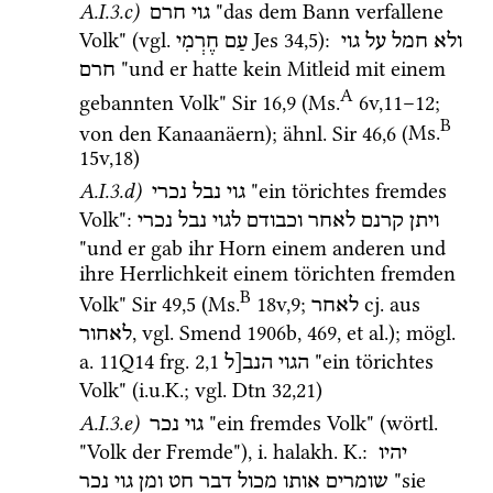
A.I.3.c)
 "das dem Bann verfallene 
גוי
חרם
Volk" (
vgl.
Jes
34
,
5
)
: 
ולא
חמל
על
גוי
עַם
חֶרְמִי
 "und er hatte kein Mitleid mit einem 
חרם
A
gebannten Volk" 
Sir
16
,
9
 (
Ms.
6v
,
11
–
12
; 
B
von den Kanaanäern); 
ähnl.
Sir
46
,
6
 (
Ms.
15v
,
18
)
A.I.3.d)
 "ein törichtes fremdes 
גוי נבל נכרי
Volk"
: 
ויתן
קרנם
לאחר
וכבודם
לגוי
נבל
נכרי
"und er gab ihr Horn einem anderen und 
ihre Herrlichkeit einem törichten fremden 
B
Volk" 
Sir
49
,
5
 (
Ms.
18v
,
9
; 
cj.
 aus 
לאחר
, 
vgl.
Smend 1906b
, 469, 
et al.
); 
mögl.
לאחור
a.
11Q14
frg. 2
,
1
 "ein törichtes 
הגוי
הנב[ל
Volk" (
i.u.K.
; 
vgl.
Dtn
32
,
21
)
A.I.3.e)
 "ein fremdes Volk" (
wörtl.
גוי נכר
"Volk der Fremde"), 
i.
halakh.
K.
: 
יהיו
 "sie 
שומרים
אותו
מכול
דבר
חט
ומן
גוי
נכר