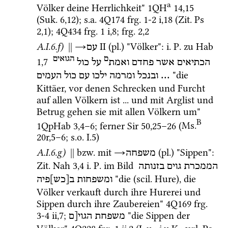
a
Völker deine Herrlichkeit" 
1QH
14
,
15
(
Suk.
6
,
12
)
; 
s.a.
4Q174
frg. 1-2 i
,
18
 (
Zit.
Ps
2
,
1
)
; 
4Q434
frg. 1 i
,
8
; 
frg. 2
,
2
A.I.6.f)
||
→
‎ II
 (
pl.
) "Völker"
: 
i.
P.
 zu 
Hab
עם
ם
הגואים
1
,
7
הכתיאים
אשר
פחדם
ואמת
על
כול
 "die 
העמים
כול
עם
ילכו
ומרמה
ובנכל
... 
Kittäer, vor denen Schrecken und Furcht 
auf allen Völkern ist ... und mit Arglist und 
Betrug gehen sie mit allen Völkern um" 
B
1QpHab
3
,
4
–
6
; ferner 
Sir
50
,
25
–
26
 (
Ms.
20r
,
5
–
6
; 
s.o.
 I.5) 
A.I.6.g)
||
bzw.
 mit 
→
 (
pl.
) "Sippen"
: 
משפחה
Zit.
Nah
3
,
4
i.
P.
 im Bild 
הממכרת
גוים
בזנותה
 "die (
scil.
 Hure), die 
ומשפחות
ב[כש]פיה
Völker verkauft durch ihre Hurerei und 
Sippen durch ihre Zaubereien" 
4Q169
frg. 
3-4 ii
,
7
; 
 "die Sippen der 
משפחת
הגוי[ם