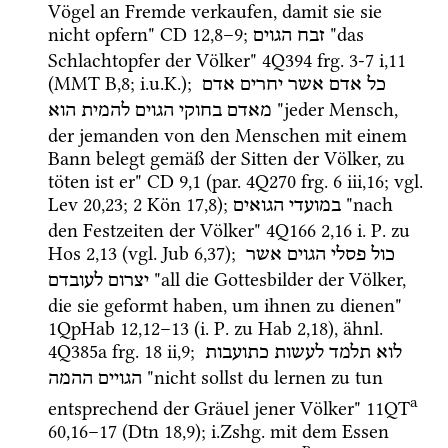
Vögel an Fremde verkaufen, damit sie sie 
nicht opfern" 
CD
12
,
8
–
9
; 
 "das 
זבח
הגוים
Schlachtopfer der Völker" 
4Q394
frg. 3-7 i
,
11
(
MMT
B
,
8
; 
i.u.K.
)
; 
כל
אדם
אשר
יחרים
אדם
 "jeder Mensch, 
מאדם
בחוקי
הגוים
להמית
הוא
der jemanden von den Menschen mit einem 
Bann belegt gemäß der Sitten der Völker, zu 
töten ist er" 
CD
9
,
1
 (
par.
4Q270
frg. 6 iii
,
16
; 
vgl.
Lev
20
,
23
; 
2 Kön
17
,
8
); 
 "nach 
במועדי
הגואים
den Festzeiten der Völker" 
4Q166
2
,
16
i.
P.
 zu 
Hos
2
,
13
 (
vgl.
Jub 6,37
); 
כול
פסלי
הגוים
אשר
 "all die Gottesbilder der Völker, 
יצרום
לעובדם
die sie geformt haben, um ihnen zu dienen" 
1QpHab
12
,
12
–
13
 (
i.
P.
 zu 
Hab
2
,
18
), 
ähnl.
4Q385a
frg. 18 ii
,
9
; 
לוא
תלמד
לעשות
כתועבות
 "nicht sollst du lernen zu tun 
הגויים
ההמה
a
entsprechend der Gräuel jener Völker" 
11QT
60
,
16
–
17
 (
Dtn
18
,
9
); 
i.Zshg.
 mit dem Essen 