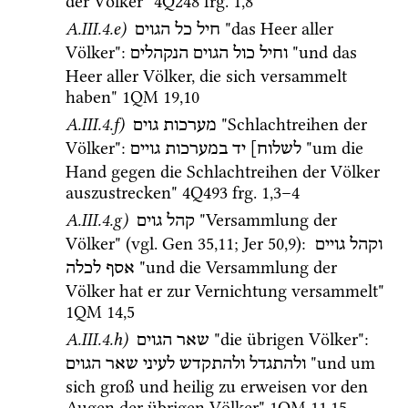
der Völker" 
4Q248
frg. 1
,
8
A.III.4.e)
 "das Heer aller 
חיל כל הגוים
Völker"
: 
 "und das 
וחיל
כול
הגוים
הנקהלים
Heer aller Völker, die sich versammelt 
haben" 
1QM
19
,
10
A.III.4.f)
 "Schlachtreihen der 
מערכות גוים
Völker"
: 
 "um die 
לשלוח]
יד
במערכות
גויים
Hand gegen die Schlachtreihen der Völker 
auszustrecken" 
4Q493
frg. 1
,
3
–
4
A.III.4.g)
 "Versammlung der 
קהל גוים
Völker" (
vgl.
Gen
35
,
11
; 
Jer
50
,
9
)
: 
וקהל
גויים
 "und die Versammlung der 
אסף
לכלה
Völker hat er zur Vernichtung versammelt" 
1QM
14
,
5
A.III.4.h)
 "die übrigen Völker"
: 
שאר הגוים
 "und um 
ולהתגדל
ולהתקדש
לעיני
שאר
הגוים
sich groß und heilig zu erweisen vor den 
Augen der übrigen Völker" 
1QM
11
,
15