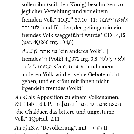
sollen ihn (
scil.
 den König) beschützen vor 
jeglicher Verfehlung und vor einem 
a
fremden Volk" 
11QT
57
,
10
–
11
; 
ולאשר
ישבה
 "und für den, der gefangen in ein 
לגוי
נכר
fremdes Volk weggeführt wurde" 
CD
14
,
15
(
par.
4Q266
frg. 10 i
,
8
)
A.I.3.f)
 "ein anderes Volk"
: 
||
גוי אחר
fremdes 
 (Volk) 
4Q372
frg. 3
,
8
ולא
יתן
לגוי
זר
 "und einem 
אחר
חקיו
ולא
יעטרם
לכל
זר
anderen Volk wird er seine Gebote nicht 
geben, und er krönt mit ihnen nicht 
irgendein fremdes (Volk)"
A.I.4)
als Apposition zu einem Volksnamen
: 
Zit.
Hab
1
,
6
i.
P.
הכשדאים
הגוי
המר[
והנמ]הר
"die Chaldäer, das bittere und ungestüme 
Volk" 
1QpHab
2
,
11
A.I.5)
i.S.v.
 "Bevölkerung", mit 
→
‎ II
דור