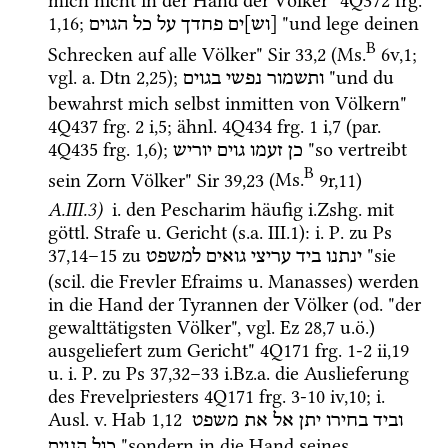
mich nicht in der Hand der Völker" 
4Q372
frg. 
1
,
16
; 
 "und lege deinen 
[וש]ים
פחדך
על
כל
הגוים
B
Schrecken auf alle Völker" 
Sir
33
,
2
 (
Ms.
6v
,
1
; 
vgl.
a.
Dtn
2
,
25
); 
 "und du 
ותשמור
נפשי
בגוים
bewahrst mich selbst inmitten von Völkern" 
4Q437
frg. 2 i
,
5
; 
ähnl.
4Q434
frg. 1 i
,
7
 (
par.
4Q435
frg. 1
,
6
)
; 
 "so vertreibt 
כן
זעמו
גוים
יוריש
B
sein Zorn Völker" 
Sir
39
,
23
 (
Ms.
9r
,
11
)
A.III.3)
i.
 den Pescharim häufig 
i.Zshg.
 mit 
göttl.
 Strafe 
u.
 Gericht (
s.a.
 III.1)
: 
i.
P.
 zu 
Ps
37
,
14
–
15
 zu 
 "sie 
ינתנו
ביד
עריצי
גואים
למשפט
(
scil.
 die Frevler Efraims 
u.
 Manasses) werden 
in die Hand der Tyrannen der Völker (
od.
 "der 
gewalttätigsten Völker", 
vgl.
Ez
28
,
7
u.ö.
) 
ausgeliefert zum Gericht" 
4Q171
frg. 1-2 ii
,
19
u. 
i.
P.
 zu 
Ps
37
,
32
–
33
i.Bz.a.
 die Auslieferung 
des Frevelpriesters 
4Q171
frg. 3-10 iv
,
10
; 
i.
Ausl.
v.
Hab
1
,
12
וביד
בחירו
יתן
אל
את
משפט
 "sondern in die Hand seines 
כול
הגוים