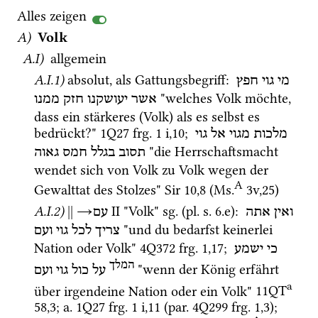
Alles zeigen
A)
Volk
A.I)
 allgemein
A.I.1)
absolut, als Gattungsbegriff
: 
מי
גוי
חפץ
 "welches Volk möchte, 
אשר
יעושקנו
חזק
ממנו
dass ein stärkeres (Volk) als es selbst es 
bedrückt?" 
1Q27
frg. 1 i
,
10
; 
מלכות
מגוי
אל
גוי
 "die Herrschaftsmacht 
תסוב
בגלל
חמס
גאוה
wendet sich von Volk zu Volk wegen der 
A
Gewalttat des Stolzes" 
Sir
10
,
8
 (
Ms.
3v
,
25
)
A.I.2)
||
→
‎ II
 "Volk" 
sg.
 (
pl.
s.
 6.e)
: 
ואין
אתה
עם
 "und du bedarfst keinerlei 
צריך
לכל
גוי
ועם
Nation oder Volk" 
4Q372
frg. 1
,
17
; 
כי
ישמע
המלך
 "wenn der König erfährt 
על
כול
גוי
ועם
a
über irgendeine Nation oder ein Volk" 
11QT
58
,
3
; 
a.
1Q27
frg. 1 i
,
11
 (
par.
4Q299
frg. 1
,
3
)
; 