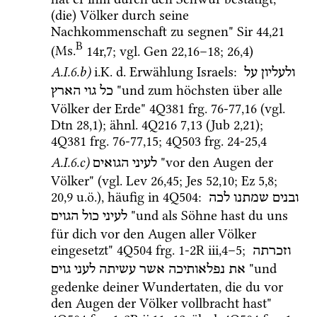
(die) Völker durch seine 
Nachkommenschaft zu segnen" 
Sir
44
,
21
B
(
Ms.
14r
,
7
; 
vgl.
Gen
22
,
16
–
18
; 
26
,
4
)
A.I.6.b)
i.K.
d.
 Erwählung Israels
: 
ולעליון
על
 "und zum höchsten über alle 
כל
גוי
הארץ
Völker der Erde" 
4Q381
frg. 76-77
,
16
 (
vgl.
Dtn
28
,
1
); 
ähnl.
4Q216
7
,
13
 (Jub 2,21)
; 
4Q381
frg. 76-77
,
15
; 
4Q503
frg. 24-25
,
4
A.I.6.c)
 "vor den Augen der 
לעיני
הגואים
Völker" (
vgl.
Lev
26
,
45
; 
Jes
52
,
10
; 
Ez
5
,
8
; 
20
,
9
u.ö.
), häufig in 
4Q504
: 
ובנים
שמתנו
לכה
 "und als Söhne hast du uns 
לעיני
כול
הגוים
für dich vor den Augen aller Völker 
eingesetzt" 
4Q504
frg. 1-2R iii
,
4
–
5
; 
וזכרתה
 "und 
את
נפלאותיכה
אשר
עשיתה
לעני
גוים
gedenke deiner Wundertaten, die du vor 
den Augen der Völker vollbracht hast" 