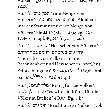
Völker" 
4Q228
frg. 1 ii
,
2
 (
L.u.
; 
i.u.K.
; 
vgl.
Ps
22
,
28
)
A.I.6.h)
 "eine Menge von 
המון גוים
Völkern"
: 
 "Abraham 
אברהם
אב
המון
גוים
war der Stammvater einer Menge von 
B
Völkern" 
Sir
44
,
19
 (
Ms.
14r
,
4
; 
vgl.
Gen
17
,
4
–
5
); 
mögl.
4Q287
frg. 5
,
8
 (
L.u.
)
A.I.6.i)
 "Herrscher von Völkern"
: 
שרי
גוים
שרי
גוים
במזמתם
ורוזנים
במחקרותם
"Herrscher von Völkern in ihrer 
Besonnenheit und Herrscher in ihrer(/en) 
B
Erforschung(en)" 
Sir
44
,
4
 (
Ms.
13v
,
6
; 
ähnl.
Mas
par.
Ms.
7
,
9
, 
 dort 
sg.
) 
גוי
A.I.6.j)
 "König für die Völker"
: 
מלך
לגוים
 "es wird ein König für die 
י]קום
מלך
לגוים
Völker aufstehen" 
4Q389
frg. 8 ii
,
9
A.I.6.k)
 "Reichtum der Völker" (
vgl.
חיל גוים