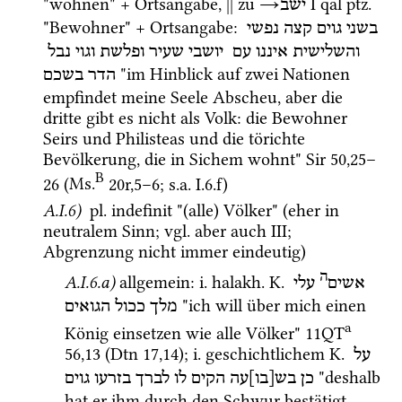
"wohnen" + Ortsangabe, 
||
 zu 
→
‎ I
qal
ptz.
ישב
"Bewohner" + Ortsangabe
: 
בשני
גוים
קצה
נפשי
והשלישית
איננו
עם
יושבי
שעיר
ופלשת
וגוי
נבל
 "im Hinblick auf zwei Nationen 
הדר
בשכם
empfindet meine Seele Abscheu, aber die 
dritte gibt es nicht als Volk: die Bewohner 
Seirs und Philisteas und die törichte 
Bevölkerung, die in Sichem wohnt" 
Sir
50
,
25
–
B
26
 (
Ms.
20r
,
5
–
6
; 
s.a.
 I.6.f)
A.I.6)
pl.
 indefinit "(alle) Völker" (eher in 
neutralem Sinn; 
vgl.
 aber auch III; 
Abgrenzung nicht immer eindeutig)
ה
A.I.6.a)
allgemein
: 
i.
halakh.
K.
אשים
עלי
 "ich will über mich einen 
מלך
ככול
הגואים
a
König einsetzen wie alle Völker" 
11QT
56
,
13
 (
Dtn
17
,
14
); 
i.
 geschichtlichem 
K.
על
 "deshalb 
כן
בש[בו]עה
הקים
לו
לברך
בזרעו
גוים
hat er ihm durch den Schwur bestätigt, 