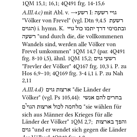
1QM
15
,
1
; 
16
,
1
; 
4Q491
frg. 14-15
,
6
A.III.4.c)
mit 
Abl.
v.
→
‎ I
: 
גויי
רשעה
רשע
"Völker von Frevel" (
vgl.
Dtn
9
,
4
.
5
רשעת 
) 
i.
hymn.
K.
ובתמימי
דרך
יתמו
כול
גויי
הגוים
 "und durch die, die vollkommenen 
רשעה
Wandels sind, werden alle Völker von 
Frevel umkommen" 
1QM
14
,
7
 (
par.
4Q491
frg. 8-10 i
,
5
), 
ähnl.
1QM
15
,
2
; 
רשעי גוים
"Frevler der Völker" 
4Q167
frg. 10
,
3
i.
P.
 zu 
Hos
6
,
9
–
10
; 
4Q169
frg. 3-4 i
,
1
i.
P.
 zu 
Nah
2
,
11
A.III.4.d)
 "die Länder der 
ארצות גוים
Völker" (
vgl.
Ps
105
,
44
)
: 
בחרים
להם
אנשי
י
 "sie wählen für 
מלחמה
לכול
ארצות
הגוי
ם
sich aus Männer des Krieges für alle 
Länder der Völker" 
1QM
2
,
7
; 
והפך
בארצות
 "und er wendet sich gegen die Länder 
גוים