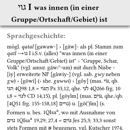
‎ I
גוי
was innen (in einer 
Gruppe/Ortschaft/Gebiet) ist
Sprachgeschichte:
mögl.
qatal
 [gawaw-] › [gāw]- als 
pl.
 Stamm zum 
qatl
→
‎ I
i.S.v.
 (alles) "was innen (in einer 
גו
Gruppe/Ortschaft/Gebiet) ist" › "Gruppe, Schar, 
Volk" (
vgl.
amur.
 gāw/ʾ-um) mit durch Nisbe -
[iy] erweiterte 
NF
 [gâwiy-] (
vgl.
sab.
gwy
 neben 
gw
) › [gōwī] (› 
she.
guwwi
) › [gṓy] (
mas.
, 
qb.
גֹּוי
4Q98
1
,
8
 = 
Ps
33
,
12
, 
qhe.
4Q266
frg. 10 
לגי
הַגּוֹי
הגי
i
,
8
 = 
CD
14
,
15
), 
pl.
 [gōyī́m] (
mas.
, 
qhe.
/
qb.
גֹּויִם
לגוי
[
4Q51
frg. 155-158
,
18
] 
) 
u.
 [gō(')ī́m] (
s.
גויים
a
Formen 
u.
bes.
1QIsa
, wo mit Ausnahme von 
a
1QIsa
19
,
29
; 
27
,
4
 = 
Jes
25
,
3
; 
33
,
3
 sonst 
גּוֹיִם
גוים
stets Formen mit 
 begegnen, 
vgl.
Kutscher 1974
, 
א