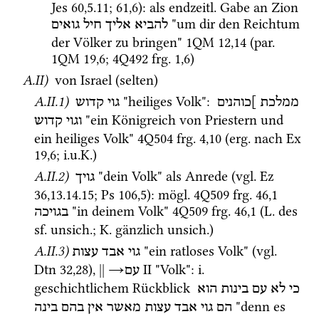
Jes
60
,
5
.
11
; 
61
,
6
)
: als 
endzeitl.
 Gabe an Zion 
 "um dir den Reichtum 
להביא
אליך
חיל
גואים
der Völker zu bringen" 
1QM
12
,
14
 (
par.
1QM
19
,
6
; 
4Q492
frg. 1
,
6
)
A.II)
 von Israel (selten)
A.II.1)
 "heiliges Volk"
: 
ממלכת
]כוהנים
גוי קדוש
 "ein Königreich von Priestern und 
וגוי
קדוש
ein heiliges Volk" 
4Q504
frg. 4
,
10
 (
erg.
 nach 
Ex
19
,
6
; 
i.u.K.
)
A.II.2)
 "dein Volk" als Anrede (
vgl.
Ez
גויך
36
,
13
.
14
.
15
; 
Ps
106
,
5
)
: 
mögl.
4Q509
frg. 46
,
1
 "in deinem Volk" 
4Q509
frg. 46
,
1
 (
L.
 des 
בגויכה
sf.
unsich.
; 
K.
 gänzlich 
unsich.
)
A.II.3)
 "ein ratloses Volk" (
vgl.
גוי
אבד
עצות
Dtn
32
,
28
), 
||
→
‎ II
 "Volk"
: 
i.
עם
geschichtlichem Rückblick 
כי
לא
עם
בינות
הוא
 "denn es 
הם
גוי
אבד
עצות
מאשר
אין
בהם
בינה