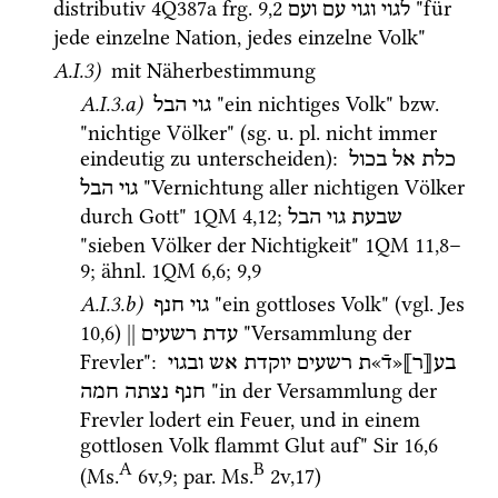
distributiv 
4Q387a
frg. 9
,
2
 "für 
לגוי
וגוי
עם
ועם
jede einzelne Nation, jedes einzelne Volk" 
A.I.3)
mit
 Näherbestimmung 
A.I.3.a)
 "ein nichtiges Volk" 
bzw.
גוי
הבל
"nichtige Völker" (
sg.
u.
pl.
 nicht immer 
eindeutig zu unterscheiden)
: 
כלת
אל
בכול
 "Vernichtung aller nichtigen Völker 
גוי
הבל
durch Gott" 
1QM
4
,
12
; 
שבעת
גוי
הבל
"sieben Völker der Nichtigkeit" 
1QM
11
,
8
–
9
; 
ähnl.
1QM
6
,
6
; 
9
,
9
A.I.3.b)
 "ein gottloses Volk" (
vgl.
Jes
גוי חנף
10
,
6
) 
||
 "Versammlung der 
עדת רשעים
Frevler"
: 
בע⟦ר⟧«דֿ»ת
רשעים
יוקדת
אש
ובגוי
 "in der Versammlung der 
חנף
נצתה
חמה
Frevler lodert ein Feuer, und in einem 
gottlosen Volk flammt Glut auf" 
Sir
16
,
6
A
B
(
Ms.
6v
,
9
; 
par.
Ms.
2v
,
17
)