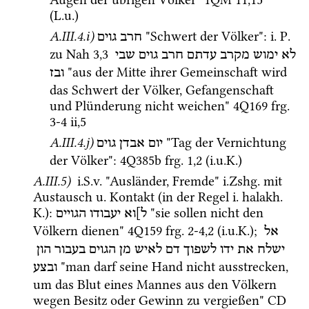
(
L.u.
)
A.III.4.i)
 "Schwert der Völker"
: 
i.
P.
חרב
גוים
zu 
Nah
3
,
3
לא
ימוש
מקרב
עדתם
חרב
גוים
שבי
 "aus der Mitte ihrer Gemeinschaft wird 
ובז
das Schwert der Völker, Gefangenschaft 
und Plünderung nicht weichen" 
4Q169
frg. 
3-4 ii
,
5
A.III.4.j)
 "Tag der Vernichtung 
יום
אבדן
גוים
der Völker"
: 
4Q385b
frg. 1
,
2
 (
i.u.K.
)
A.III.5)
i.S.v.
 "Ausländer, Fremde" 
i.Zshg.
 mit 
Austausch 
u.
 Kontakt (in der Regel 
i.
halakh.
K.
)
: 
 "sie sollen nicht den 
ל]וא
יעבודו
הגויים
Völkern dienen" 
4Q159
frg. 2-4
,
2
 (
i.u.K.
); 
אל
ישלח
את
ידו
לשפוך
דם
לאיש
מן
הגוים
בעבור
הון
 "man darf seine Hand nicht ausstrecken, 
ובצע
um das Blut eines Mannes aus den Völkern 
wegen Besitz oder Gewinn zu vergießen" 
CD