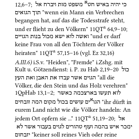
א
12
,
6
–
7
; 
כי
יהיה
באיש
חט
משפט
מות
ויברח
אל
 "wenn ein Mann ein Verbrechen 
תוך
הגואים
begangen hat, auf das die Todesstrafe steht, 
a
und er flieht zu den Völkern" 
11QT
64
,
9
–
10
; 
 "und er darf 
ואשה
לוא
ישא
מכול
בנות
הגויים
keine Frau von all den Töchtern der Völker 
a
heiraten" 
11QT
57
,
15
–
16
 (
vgl.
Ez
32
,
16
) 
A.III.6)
i.S.v.
 "Heiden", "Fremde" 
i.Zshg.
 mit 
Kult 
u.
 Götzendienst
: 
i.
P.
 zu 
Hab
2
,
19
–
20
כול
 "all die 
הגוים
אשר
עבדו
את
האבן
ואת
העץ
Völker, die den Stein und das Holz verehren" 
1QpHab
13
,
1
–
2
; 
לוא
תעשו
בארצכמה
כאשר
א
 "ihr dürft in 
הגו
ים
עושים
בכול
מקום
המה
זובחים
eurem Land nicht wie die Völker handeln: An 
a
jedem Ort opfern sie ..." 
11QT
51
,
19
–
20
; 
אל
ימכר
איש
בהמה
ועוף
טהורים
לגוים
בעבור
אשר
לא
 "keiner soll reines Vieh oder reine 
יזבחום