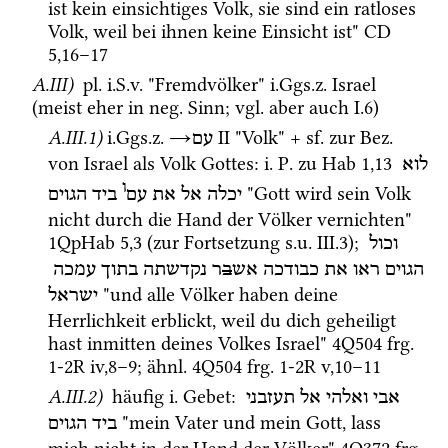
ist kein einsichtiges Volk, sie sind ein ratloses 
Volk, weil bei ihnen keine Einsicht ist" 
CD
5
,
16
–
17
A.III)
pl.
i.S.v.
 "Fremdvölker" 
i.Ggs.z.
 Israel 
(meist eher in 
neg.
 Sinn; 
vgl.
 aber auch I.6)
A.III.1)
i.Ggs.z.
→
‎ II
 "Volk" + 
sf.
 zur 
Bez.
עם
von Israel als Volk Gottes
: 
i.
P.
 zu 
Hab
1
,
13
לוא
ו
 "Gott wird sein Volk 
יכלה
אל
את
עם
ביד
הגוים
nicht durch die Hand der Völker vernichten" 
1QpHab
5
,
3
 (zur Fortsetzung 
s.u.
 III.3); 
וכול
הגוים
ראו
את
כבודכה
אש
ב
ר
נקדשתה
בתוך
עמכה
 "und alle Völker haben deine 
ישראל
Herrlichkeit erblickt, weil du dich geheiligt 
hast inmitten deines Volkes Israel" 
4Q504
frg. 
1-2R iv
,
8
–
9
; 
ähnl.
4Q504
frg. 1-2R v
,
10
–
11
A.III.2)
 häufig 
i.
 Gebet
: 
אבי
ואלהי
אל
תעזבני
 "mein Vater und mein Gott, lass 
ביד
הגוים