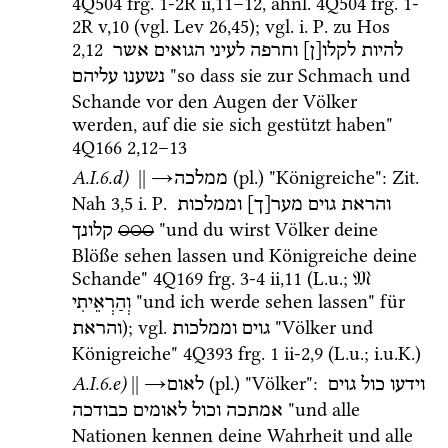
4Q504
frg. 1-2R ii
,
11
–
12
, 
ähnl.
4Q504
frg. 1-
2R v
,
10
 (
vgl.
Lev
26
,
45
)
; 
vgl.
i.
P.
 zu 
Hos
2
,
12
להיות
לקלו[ן]
וחרפה
לעיני
הגואים
אשר
 "so dass sie zur Schmach und 
נשענו
עליהם
Schande vor den Augen der Völker 
werden, auf die sie sich gestützt haben" 
4Q166
2
,
12
–
13
A.I.6.d)
||
→
 (
pl.
) "Königreiche"
: 
Zit.
ממלכה
Nah
3
,
5
i.
P.
והראת
גוים
מער[ך]
וממלכות
 "und du wirst Völker deine 
קלונך
○○○
Blöße sehen lassen und Königreiche deine 
Schande" 
4Q169
frg. 3-4 ii
,
11
 (
L.u.
; 
𝔐
 "und ich werde sehen lassen" für 
וְהַרְאֵיתִי
); 
vgl.
 "Völker und 
גוים
וממלכות
והראת
Königreiche" 
4Q393
frg. 1 ii-2
,
9
 (
L.u.
; 
i.u.K.
)
A.I.6.e)
||
→
 (
pl.
) "Völker"
: 
וידעו
כול
גוים
לאום
 "und alle 
אמתכה
וכול
לאומים
כבודכה
Nationen kennen deine Wahrheit und alle 