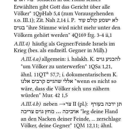
Erwählten gibt Gott das Gericht über alle 
Völker" 
1QpHab
5
,
4
 (zum Vorausgehenden 
s.o.
 III.1); 
Zit.
Nah
2
,
14
i.
P.
לא
ישמע
קולם
עוד
 "ihre Stimme wird nicht mehr unter den 
בגוים
Völkern gehört werden" 
4Q169
frg. 3-4 ii
,
1
A.III.4)
 häufig als Gegner/Feinde Israels im 
Krieg (
bes.
 als 
endzeitl.
 Gegner in 
Milḥ.
)
A.III.4.a)
allgemein
: 
i.
halakh.
K.
להכניע
גוים
"um Völker zu unterwerfen" 
1QSa
1
,
21
, 
a
ähnl.
11QT
57
,
7
; 
i.
 dokumentarischem 
K.
 "wenn es nicht so 
אללי
שהגיים
קרבים
אלנו
wäre, dass die Völker sich uns nähern 
würden" 
Mur. 42
1
,
5
A.III.4.b)
 neben 
→
‎ II
 (
pl.
)
: 
תן
ידכה
בעורף
צר
 "leg deine Hand 
צריכה
גוים
מחץ
 ... 
אויביכה
an den Nacken deiner Feinde, ... zerschlage 
Völker, deine Gegner" 
1QM
12
,
11
; 
ähnl.