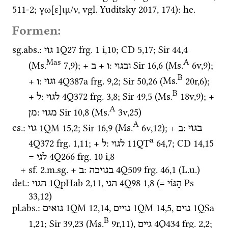
511-2; γω[ε]ιμ/ν, 
vgl.
Yuditsky 2017
, 174): 
he.
Formen:
sg.
abs.
: 
1Q27
frg. 1 i
,
10
; 
CD
5
,
17
; 
Sir
44
,
4
גוי
Mas
A
(
Ms.
7
,
9
)
; + 
 + 
: 
Sir
16
,
6
 (
Ms.
6v
,
9
)
; 
ובגוי
ו
ב
B
+ 
: 
4Q387a
frg. 9
,
2
; 
Sir
50
,
26
 (
Ms.
20r
,
6
)
; 
וגוי
ו
B
+ 
: 
4Q372
frg. 3
,
8
; 
Sir
49
,
5
 (
Ms.
18v
,
9
)
; + 
לגוי
ל
A
: 
Sir
10
,
8
 (
Ms.
3v
,
25
)
מגוי
מן
A
cs.
: 
1QM
15
,
2
; 
Sir
16
,
9
 (
Ms.
6v
,
12
)
; + 
: 
בגוי
ב
גוי
a
4Q372
frg. 1
,
11
; + 
: 
11QT
64
,
7
; 
CD
14
,
15
לגוי
ל
= 
4Q266
frg. 10 i
,
8
לגי
+ 
sf.
 2.
m.
sg.
 + 
: 
4Q509
frg. 46
,
1
 (
L.u.
)
בגויכה
ב
det.
: 
1QpHab
2
,
11
, 
4Q98
1
,
8
 (= 
Ps
הַגּוֹי
הגי
הגוי
33
,
12
)
pl.
abs.
: 
1QM
12
,
14
, 
1QM
14
,
5
, 
1QSa
גוים
גויים
גואים
B
1
,
21
; 
Sir
39
,
23
 (
Ms.
9r
,
11
)
, 
4Q434
frg. 2
,
2
; 
גיים