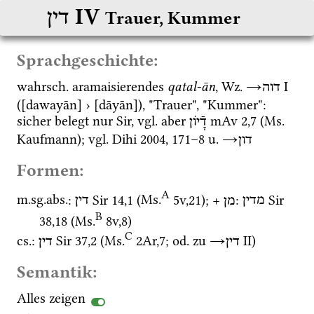
‎ IV
דין
Trauer, Kummer
Sprachgeschichte:
wahrsch.
 aramaisierendes 
qatal-ān
, 
Wz.
→
‎ I
דוה
([dawayān] › [dāyān]), "Trauer", "Kummer": 
sicher belegt nur 
Sir
, 
vgl.
 aber 
mAv 2,7
 (
Ms.
דָֿיֹון
Kaufmann); 
vgl.
Dihi 2004
, 171–8 
u.
→
דון
Formen:
A
m.
sg.
abs.
: 
Sir
14
,
1
 (
Ms.
5v
,
21
)
; + 
: 
Sir
מדין
מן
דין
B
38
,
18
 (
Ms.
8v
,
8
)
C
cs.
: 
Sir
37
,
2
 (
Ms.
2Ar
,
7
; 
od.
 zu 
→
‎ II
) 
דין
דין
Semantik:
Alles zeigen