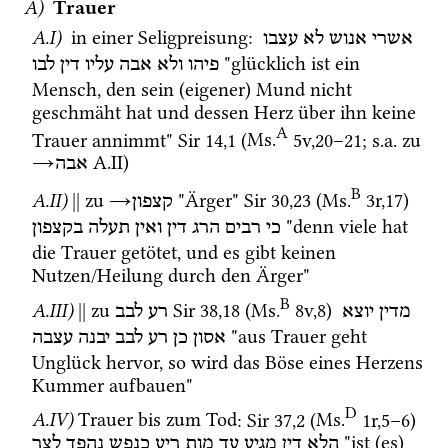
A)
Trauer
A.I)
 in einer Seligpreisung
: 
אשרי
אנוש
לא
עצבו
 "glücklich ist ein 
פיהו
ולא
אבה
עליו
דין
לבו
Mensch, den sein (eigener) Mund nicht 
geschmäht hat und dessen Herz über ihn keine 
A
Trauer annimmt" 
Sir
14
,
1
 (
Ms.
5v
,
20
–
21
; 
s.a.
 zu 
→
 A.II)
אבה
B
A.II)
||
 zu 
→
 "Ärger" 
Sir
30
,
23
 (
Ms.
3r
,
17
)
קצפון
 "denn viele hat 
כי
רבים
הרג
דין
ואין
תעלה
בקצפון
die Trauer getötet, und es gibt keinen 
Nutzen/Heilung durch den Ärger"
B
A.III)
||
 zu 
Sir
38
,
18
 (
Ms.
8v
,
8
)
מדין
יוצא
רע
לבב
 "aus Trauer geht 
אסון
כן
רע
לבב
יבנה
עצבה
Unglück hervor, so wird das Böse eines Herzens 
Kummer aufbauen"
D
A.IV)
Trauer bis zum Tod
: 
Sir
37
,
2
 (
Ms.
1r
,
5
–
6
)
 "ist (es) 
הלא
דין
מגיע
עד
מות
ריע
כנפש
נהפך
לצר