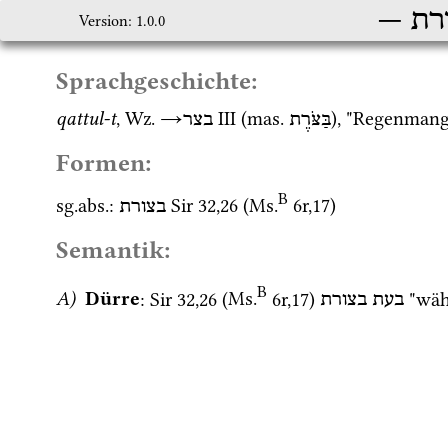
רת
Version: 1.0.0
Sprachgeschichte:
qattul-t
, 
Wz.
→
‎ III
 (
mas.
), "Regenmange
בַּצֹּרֶת
בצר
Formen:
B
sg.
abs.
: 
Sir
32
,
26
 (
Ms.
6r
,
17
)
בצורת
Semantik:
B
A)
Dürre
: 
Sir
32
,
26
 (
Ms.
6r
,
17
)
 "wäh
בעת
בצורת