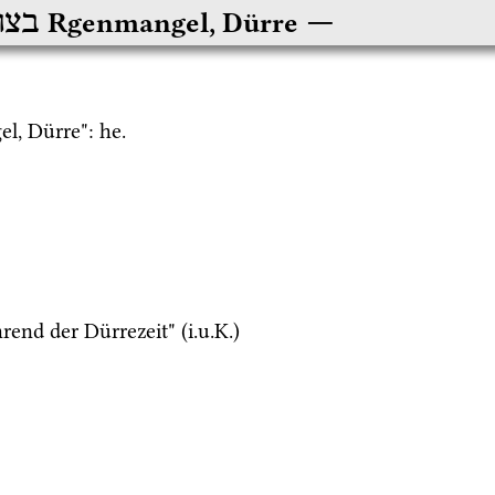
בצו
Rgenmangel, Dürre
l, Dürre": 
he.
rend der Dürrezeit" (
i.u.K.
)