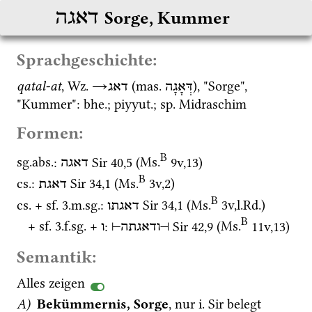
דאגה
Sorge, Kummer
Sprachgeschichte:
qatal-at
, 
Wz.
→
 (
mas.
), "Sorge", 
דְּאָגָה
דאג
"Kummer": 
bhe.
; 
piyyut.
; 
sp.
 Midraschim
Formen:
B
sg.
abs.
: 
Sir
40
,
5
 (
Ms.
9v
,
13
)
דאגה
B
cs.
: 
Sir
34
,
1
 (
Ms.
3v
,
2
)
דאגת
B
cs.
 + 
sf.
 3.
m.
sg.
: 
Sir
34
,
1
 (
Ms.
3v
,
l.Rd.
)
דאגתו
B
+ 
sf.
 3.
f.
sg.
 + 
: 
Sir
42
,
9
 (
Ms.
11v
,
13
)
ו
⊣
ודאגתה
⊢
Semantik:
Alles zeigen
A)
Bekümmernis, Sorge
, nur 
i.
Sir
 belegt