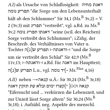
A.I)
als Ursache von Schlaflosigkeit
: 
דאגת
מחיה
 "die Sorge um den Lebensunterhalt 
תפריע
נומה
B
hält ab den Schlummer" 
Sir
34
,
1
 (
Ms.
3v
,
2
)
 = 
V.
B
2
 (
3v
,
3
)
 mit 
 "vertreibt", 
vgl.
a.Rd.
 zu 
Ms.
תפריג
3v
,
2
 "seine (
scil.
 des Reichen) 
דאגתו
תפריג
נומה
Sorge vertreibt den Schlummer"; 
i.Zshg.
 der 
Beschreib.
 des Verhältnisses von Vater 
u.
Tochter 
 "und die Sorge 
ש[נ]ה
תפריע
⊣
ודאגתה
⊢
B
um sie vertreibt den Schlaf" 
Sir
42
,
9
 (
Ms.
11v
,
13
; 
a.Rd.
 für 
 im Haupttext; 
⊣
ודאגתה
⊢
דאגה
Mas
L.u.
, 
vgl.
Ms.
4
,
16
)
-]יד
נומה
תפריע
ש[נ]ה
B
A.II)
 neben 
→
u.Ä.
: 
Sir
30
,
24
 (
Ms.
3r
,
18
)
קנאה
קנאה
ו○○[
י]קצרו
ימים
ובלא
עת
תזקין
דאגה
"Eifersucht und ... verkürzen die Lebenszeit, und 
B
zur Unzeit lässt Sorge altern" 
Sir
30
,
24
 (
Ms.
3r
,
18
)
; 
i.
Aufzähl.
neg.
 Aspekte des 
menschl.
B