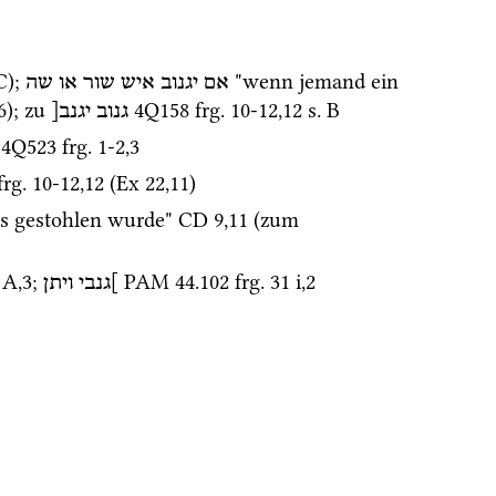
C); 
 "wenn jemand ein 
אם
יגנוב
איש
שור
או
שה
6
); zu 
4Q158
frg. 10-12
,
12
s.
 B
גנוב
יגנב[
 
4Q523
frg. 1-2
,
3
frg. 10-12
,
12
 (
Ex
22
,
11
) 
s gestohlen wurde" 
CD
9
,
11
 (zum 
. A
,
3
; 
PAM 44.102
frg. 31 i
,
2
]גנבי
ויתן