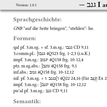
‎ I
גנב
a
Version: 1.0.1
Sprachgeschichte:
GNB
 "auf die Seite bringen", "stehlen": 
he.
Formen:
qal
pf.
 3.
m.
sg.
 + 
sf.
 3.
m.
sg.
: 
CD
9
,
11
גנבו
3.
comm.
pl.
: 
4Q523
frg. 1-2
,
3
 (
i.u.K.
)
גנבו[
impf.
 3.
m.
sg.
: 
4Q158
frg. 10-12
,
4
יגנוב
ptz.
m.
sg.
abs.
: 
4Q158
frg. 9
,
1
גונב[
inf.
abs.
: 
4Q158
frg. 10-12
,
12
גנוב
nif.
pf.
 3.
m.
sg.
 + 
: 
4Q22
24
,
16
 (für 
Ex
2
וְגֻנַּב
ו]נגנב
ו
impf.
 3.
m.
sg.
: 
4Q158
frg. 10-12
,
12
יגנב[
puʿal
pf.
 3.
m.
sg.
: 
CD
9
,
11
גנב
Semantik: