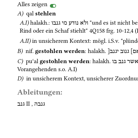
Alles zeigen
A)
qal
stehlen
A.I)
halakh.
: 
 "und es ist nicht b
ולא
נודע
מי
גנבו
Rind oder ein Schaf stiehlt" 
4Q158
frg. 10-12
,
4
 (
A.II)
in unsicherem Kontext
: 
mögl.
i.S.v.
 "plünd
B)
nif.
gestohlen werden
: 
halakh.
אם
גנוב
יגנב[
C)
puʿal
gestohlen werden
: 
halakh.
שר
גנב
בו
Vorangehenden 
s.o.
 A.I)
D)
 in unsicherem Kontext, unsicherer Zuordnu
Ableitungen:
‎ II
 , 
גנבה
גנב