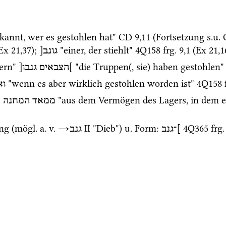
ekannt, wer es gestohlen hat" 
CD
9
,
11
 (Fortsetzung 
s.u.
 
Ex
21
,
37
); 
 "einer, der stiehlt" 
4Q158
frg. 9
,
1
 (
Ex
21
,
1
גונב[
ern" 
 "die Truppen(, sie) haben gestohlen"
]הצבאים
גנבו[
 "wenn es aber wirklich gestohlen worden ist" 
4Q158
ו]
 "aus dem Vermögen des Lagers, in dem e
ממאד
המחנה
א
ng (
mögl.
a.
v.
→
‎ II
 "Dieb") 
u.
 Form
: 
4Q365
frg
]־גנב
גנב