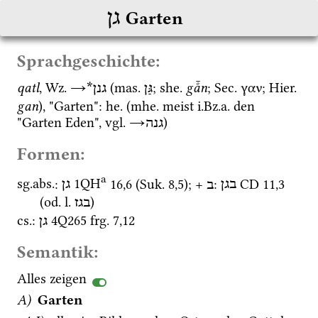
גן
Garten
Sprachgeschichte:
qatl
, 
Wz.
→
 (
mas.
; 
she.
gå̄n
; 
Sec.
 γαν; 
Hier.
גַּן
גנן*
gan
), "Garten": 
he.
 (
mhe.
 meist 
i.Bz.a.
 den 
"Garten Eden", 
vgl.
→
)
גנה
Formen:
a
sg.
abs.
: 
1QH
16
,
6
 (
Suk.
8
,
5
)
; + 
: 
CD
11
,
3
בגן
ב
גן
(
od.
l.
)
בגז
cs.
: 
4Q265
frg. 7
,
12
גן
Semantik:
Alles zeigen
A)
Garten