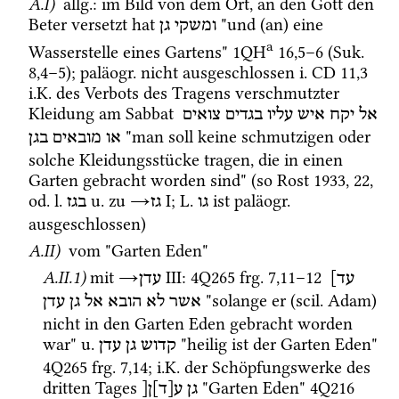
A.I)
allg.
: im Bild von dem Ort, an den Gott den 
Beter versetzt hat 
 "und (an) eine 
ומשקי
גן
a
Wasserstelle eines Gartens" 
1QH
16
,
5
–
6
 (
Suk.
8
,
4
–
5
)
; 
paläogr.
 nicht ausgeschlossen i. 
CD
11
,
3
i.K.
 des Verbots des Tragens verschmutzter 
Kleidung am Sabbat 
אל
יקח
איש
עליו
בגדים
צואים
 "man soll keine schmutzigen oder 
או
מובאים
בגן
solche Kleidungsstücke tragen, die in einen 
Garten gebracht worden sind" (so 
Rost 1933
, 22, 
od.
l.
u.
 zu 
→
‎ I
; 
L.
 ist 
paläogr.
גו
גז
בגז
ausgeschlossen) 
A.II)
 vom "Garten Eden"
A.II.1)
mit 
→
‎ III
: 
4Q265
frg. 7
,
11
–
12
עד]
עדן
 "solange er (
scil.
 Adam) 
אשר
לא
הובא
אל
גן
עדן
nicht in den Garten Eden gebracht worden 
war" 
u.
 "heilig ist der Garten Eden" 
קדוש
גן
עדן
4Q265
frg. 7
,
14
; 
i.K.
 der Schöpfungswerke des 
dritten Tages 
 "Garten Eden" 
4Q216
גן
ע[ד]ן[