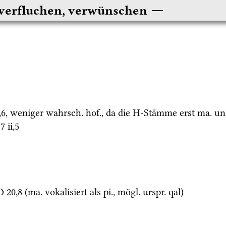
verfluchen, verwünschen
,
6
, weniger 
wahrsch.
hof.
, da die H-Stämme erst 
ma.
 un
 7 ii
,
5
D
20
,
8
 (
ma.
 vokalisiert als 
pi.
, 
mögl.
urspr.
qal
)