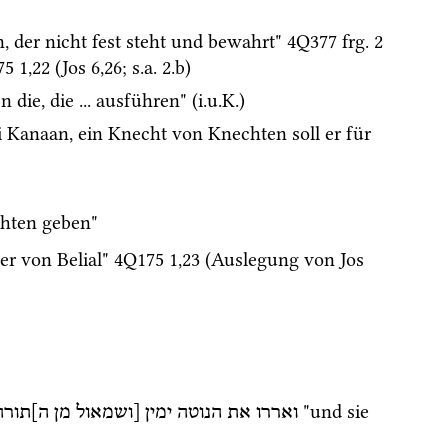
, der nicht fest steht und bewahrt" 
4Q377
frg. 2 
75
1
,
22
 (
Jos
6
,
26
; 
s.a.
 2.b)
n die, die ... ausführen" (
i.u.K.
)
ei Kanaan, ein Knecht von Knechten soll er für 
chten geben" 
er von Belial" 
4Q175
1
,
23
 (Auslegung von 
Jos
 "und sie 
ואררו
את
הנוטה
ימין
[ושמאול
מן
ה]תורה