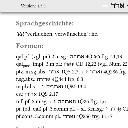
ארר
Version: 1.3.0
Sprachgeschichte:
ʾRR
 "verfluchen, verwünschen": 
he.
Formen:
qal
pf.
 (
vgl.
pi.
) 2.
m.
sg.
: 
4Q266
frg. 11
,
13
ארותה
qal
impf.
 3.
m.
pl.
: 
CD
12
,
22
 (
vgl.
Num
22
יוארו
pass.
ptz.
m.
sg.
abs.
: 
1QS
2
,
7
; + 
: 
4Q286
frg.
וארור
ו
ארור
f.
sg.
abs.
: 
4Q444
frg. 6
,
3
ארורה
m.
pl.
abs.
 + 
: 
1QM
13
,
4
וארורים
ו
cs.
: 
1QS
2
,
17
ארורי
nif.
pf.
 2.
m.
sg.
 + 
: 
1Q26
frg. 1
,
6
ונארותה
ו
pi.
 (
od.
qal
) 
pf.
 3.
comm.
pl.
 + 
sf.
 3.
m.
sg.
: 
C
אֵרְרוּהוּ
pf.cons.
 3.
comm.
pl.
: 
4Q266
frg. 11
,
17
ואררו