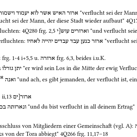
 "verflucht sei der Mann
ארור
האיש
אשר
לוא
יעמוד
וישמור
lucht sei der Mann, der diese Stadt wieder aufbaut" 
4Q1
fluchten
: 
4Q280
frg. 2
,
5
 "und verflucht seie
וארורים
עוש[י
rfluchten
: 
 "verflucht s
ארור
כנען
עבד
עבדים
יהייה
לאחיו
frg. 1-4 i+5
,
5
u.
frg. 6
,
3
, beides 
i.u.K.
ארורה
א
 "er wird sein Los in die Mitte der ewig Verflu
יתן
גורלו
ב
אי
 "und ach, es gibt jemanden, der verflucht ist, ein
ואנה
 ii
,
13
ארור[ים
 "und du bist verflucht in all deinem Ertrag" 
ונארותה
בכו
schluss von Mitgliedern einer Gemeinschaft (
vgl.
 A)
: 
ks von der Tora abbiegt" 
4Q266
frg. 11
,
17
–
18