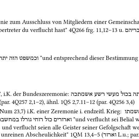
nie zum Ausschluss von Mitgliedern einer Gemeinscha
rtreter du verflucht hast" 
4Q266
frg. 11
,
12
–
13
u.
בריהם
 "und entsprechend dieser Bestimmung 
וכמשפט
הזה
יתה
, 
i.K.
 der Bundeszeremonie
: 
ה
בכול
מעשי
רשע
אשמתכה
(
par.
4Q257
2
,
1
–
2
), 
ähnl.
1QS
2
,
7
.
11
–
12
 (
par.
4Q256
3
,
4
) 
Num
23
,
7
) 
i.K.
 einer Zeremonie 
i.
endzeitl.
 Krieg
: 
שמתו
 "und verflucht sei Belial
וארורים
כול
רוחי
גורלו
במחשבת
; und verflucht seien alle Geister seiner Gefolgschaft 
 unreinen Abscheulichkeit" 
1QM
13
,
4
–
5
 (
L.u.
; 
par
וארור