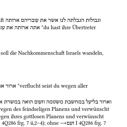
ft 
וגבולות
הגבלתה
לנו
אשר
את
עובריהם
ארותה
 "du hast ihre Übertreter 
אתה
ארותה
את
עו
soll die Nachkommenschaft Israels wandeln, 
 "verflucht seist du wegen aller 
ארור
את
וארור
בליעל
במחשבת
משטמה
וזעום
הואה
במשרת
א
 wegen des feindseligen Planens und verwünscht 
wegen ihres gottlosen Planens und verwünscht 
.
4Q286
frg. 7 ii
,
2
–
4
); ohne 
→
‎ I
4Q286
frg. 7 
זעם