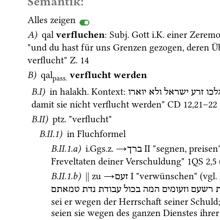
Semantik:
Alles zeigen
A)
qal
verfluchen
: 
Subj.
 Gott 
i.K.
 einer Zeremo
"und du hast für uns Grenzen gezogen, deren Übe
verflucht" 
Z.
14
B)
qal
verflucht werden
pass.
B.I)
 in 
halakh.
 Kontext
: 
לכו
זרע
ישראל
ולא
יוארו
damit sie nicht verflucht werden" 
CD
12
,
21
–
22
B.II)
ptz.
 "verflucht" 
B.II.1)
 in Fluchformel 
B.II.1.a)
i.Ggs.z.
→
‎ II
 "segnen, preisen"
ברך
Freveltaten deiner Verschuldung" 
1QS
2
,
5
 
B.II.1.b)
||
 zu 
→
‎ I
 "verwünschen" (
vgl.
זעם
רשעם
וזעומים
המה
בכול
עבודת
נדת
טמאתם
sei er wegen der Herrschaft seiner Schuld
seien sie wegen des ganzen Dienstes ihrer