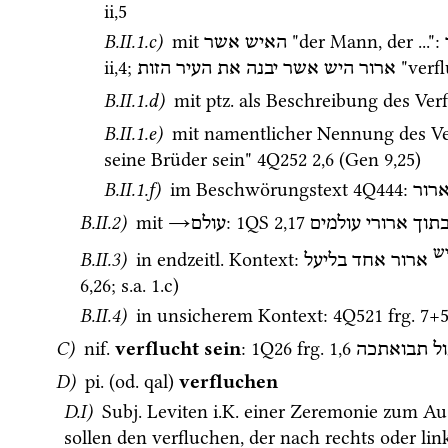
ii
,
5
B.II.1.c)
 mit 
 "der Mann, der ..."
: 
האיש
אשר
ii
,
4
; 
 "verf
ארור
היש
אשר
יבנה
את
העיר
הזות
B.II.1.d)
 mit 
ptz.
 als Beschreibung des Ver
B.II.1.e)
 mit namentlicher Nennung des Ve
seine Brüder sein" 
4Q252
2
,
6
 (
Gen
9
,
25
) 
B.II.1.f)
 im Beschwörungstext 
4Q444
: 
רור
B.II.2)
 mit 
→
: 
1QS
2
,
17
תוך
ארורי
עולמים
עולם
ש
B.II.3)
 in 
endzeitl.
 Kontext
: 
ארור
אחד
בליעל
6
,
26
; 
s.a.
 1.c) 
B.II.4)
 in unsicherem Kontext
: 
4Q521
frg. 7+5
C)
nif.
verflucht sein
: 
1Q26
frg. 1
,
6
ל
תבואתכה
D)
pi.
 (
od.
qal
) 
verfluchen
D.I)
Subj.
 Leviten 
i.K.
 einer Zeremonie zum Aus
sollen den verfluchen, der nach rechts oder lin