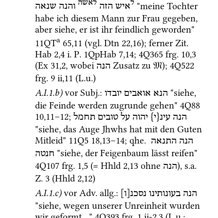
ל
לאשה
 "meine Tochter 
איש
הזה
והנה
שנאה
habe ich diesem Mann zur Frau gegeben, 
aber siehe, er ist ihr feindlich geworden" 
a
11QT
65
,
11
 (
vgl.
Dtn
22
,
16
); ferner 
Zit.
Hab
2
,
4
i.
P.
1QpHab
7
,
14
; 
4Q365
frg. 10
,
3
(
Ex
31
,
2
, wobei 
 Zusatz zu 
𝔐
)
; 
4Q522
הנה
frg. 9 ii
,
11
 (
L.u.
)
A.I.1.b)
vor 
Subj.
: 
 "siehe, 
הנא
אואבים
יובדו
die Feinde werden zugrunde gehen" 
4Q88
10
,
11
–
12
; 
הנה
עינ{י}
יהוה
על
טובים
תחמל
"siehe, das Auge Jhwhs hat mit den Guten 
Mitleid" 
11Q5
18
,
13
–
14
; 
qhe.
הנה
התנאה
 "siehe, der Feigenbaum lässt reifen" 
חנטה
4Q107
frg. 1
,
5
 (= 
Hhld
2
,
13
 ohne 
), 
s.a.
הנה
Z.
3
 (
Hhld
2
,
12
)
A.I.1.c)
vor 
Adv.
allg.
: 
הנה
בעונותינו
נסכנ[ו]
"siehe, wegen unserer Unreinheit wurden 
wir geformt ..." 
4Q393
frg. 1 ii-2
,
3
 (
L.u.
; 