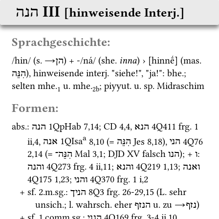
‎ III
הנה
[hinweisende Interj.]
Sprachgeschichte:
/hin/ (
s.
→
) + -/ná/ (
she.
inna
) › [hinnḗ] (
mas.
הן
), hinweisende 
interj.
 "siehe!", "ja!": 
bhe.
; 
הִנֵּה
selten 
mhe.
u.
mhe.
; 
piyyut.
u.
sp.
 Midraschim 
1
2b
Formen:
abs.
: 
1QpHab
7
,
14
; 
CD
4
,
4
, 
4Q411
frg. 1 
הנא
הנה
a
ii
,
4
, 
1QIsa
8
,
10
 (= 
Jes
8
,
18
), 
4Q76
הני
הִנֵּה
אנה
2
,
14
 (= 
Mal
3
,
1
; 
DJD XV
 falsch 
); + 
: 
ו
הנו
הִנֵּה־
4Q273
frg. 4 ii
,
11
; 
4Q219
1
,
13
; 
ואנה
והנא
והנה
4Q175
1
,
23
; 
4Q370
frg. 1 i
,
2
והני
+ 
sf.
 2.
m.
sg.
: 
8Q3
frg. 26-29
,
15
 (
L.
 sehr 
הניך
unsich.
; 
l.
wahrsch.
 eher 
u.
 zu 
→
)
נזף
הנזף
+ 
sf.
 1.
comm.
sg.
: 
4Q169
frg. 3-4 ii
,
10
הנני