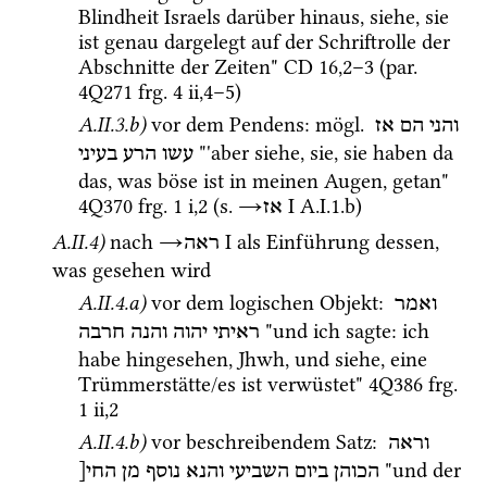
Blindheit Israels darüber hinaus, siehe, sie 
ist genau dargelegt auf der Schriftrolle der 
Abschnitte der Zeiten" 
CD
16
,
2
–
3
 (
par.
4Q271
frg. 4 ii
,
4
–
5
)
A.II.3.b)
vor dem Pendens
: 
mögl.
והני
הם
אז
 "'aber siehe, sie, sie haben da 
עשו
הרע
בעיני
das, was böse ist in meinen Augen, getan" 
4Q370
frg. 1 i
,
2
 (
s.
→
‎ I
 A.I.1.b)
אז
A.II.4)
nach 
→
‎ I
 als Einführung dessen, 
ראה
was gesehen wird
A.II.4.a)
vor dem logischen Objekt
: 
ואמר
 "und ich sagte: ich 
ראיתי
יהוה
והנה
חרבה
habe hingesehen, Jhwh, und siehe, eine 
Trümmerstätte/es ist verwüstet" 
4Q386
frg. 
1 ii
,
2
A.II.4.b)
vor beschreibendem Satz
: 
וראה
 "und der 
הכוהן
ביום
השביעי
והנא
נוסף
מן
החי[