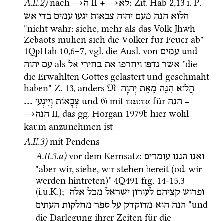
A.II.2)
nach 
→
‎ II
 + 
→
: 
Zit.
Hab
2
,
13
i.
P.
לא
ה
הלוא
הנה
מעם
יהוה
צבאות
יגעו
עמים
בדי
אש
"nicht wahr: siehe, mehr als das Volk Jhwh 
Zebaots mühen sich die Völker für Feuer ab" 
1QpHab
10
,
6
–
7
, 
vgl.
 die 
Ausl.
 von 
 und 
עמים
 als 
 "die 
אשר
גדפו
ויחרפו
את
בחירי
אל
עם יהוה
die Erwählten Gottes gelästert und geschmäht 
haben" 
Z.
13
, anders 
𝔐
הֲלוֹא
הִנֵּה
מֵאֵת
יְהוָה
 und 
𝔊
 mit ταυτα für 
 = 
 ...
וְיִיגְעוּ
צְבָאוֹת
הנה
→
‎ II
, das 
gg.
Horgan 1979b
 hier wohl 
הנה
kaum anzunehmen ist
A.II.3)
mit Pendens
A.II.3.a)
vor dem Kernsatz
: 
ואנו
הננו
עומדים
"aber wir, siehe, wir stehen bereit (
od.
 wir 
werden hintreten)" 
4Q491
frg. 14-15
,
3
(
i.u.K.
); 
ופרוש
קציהם
לעורון
ישראל
מכל
אלה
 "und 
הנה
הוא
מדוקדק
על
ספר
מחלקות
העתים
die Darlegung ihrer Zeiten für die 