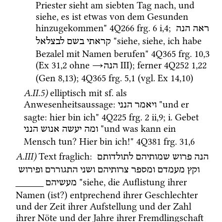
Priester sieht am siebten Tag nach, und 
siehe, es ist etwas von dem Gesunden 
hinzugekommen" 
4Q266
frg. 6 i
,
4
; 
ראה
הנה
 "siehe, siehe, ich habe 
קראתי
בשם
לבצלאל
Bezalel mit Namen berufen" 
4Q365
frg. 10
,
3
(
Ex
31
,
2
 ohne 
→
‎ III
); ferner 
4Q252
1
,
22
הנה
(
Gen
8
,
13
)
; 
4Q365
frg. 5
,
1
 (
vgl.
Ex
14
,
10
)
A.II.5)
elliptisch mit 
sf.
 als 
Anwesenheitsaussage
: 
 "und er 
ויאמר
הנני
sagte: hier bin ich" 
4Q225
frg. 2 ii
,
9
; 
i.
 Gebet 
 "und was kann ein 
ומה
יעשה
אנוש
הנני
Mensch tun? Hier bin ich!" 
4Q381
frg. 31
,
6
A.III)
Text fraglich
: 
הנה
פרוש
שמותיהם
לתולדותם
וקץ
מעמדם
ומספר
צרותיהם
ושני
התגוררם
ופירוש
 "siehe, die Auflistung ihrer 
_____
מעשיהם
Namen (ist?) entprechend ihrer Geschlechter 
und der Zeit ihrer Aufstellung und der Zahl 
ihrer Nöte und der Jahre ihrer Fremdlingschaft 