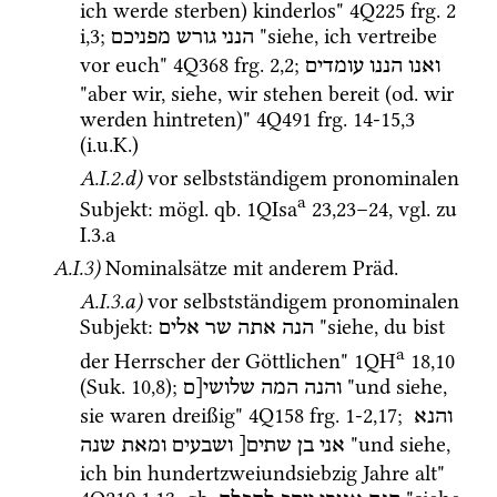
ich werde sterben) kinderlos" 
4Q225
frg. 2 
i
,
3
; 
 "siehe, ich vertreibe 
הנני
גורש
מפניכם
vor euch" 
4Q368
frg. 2
,
2
; 
ואנו
הננו
עומדים
"aber wir, siehe, wir stehen bereit (
od.
 wir 
werden hintreten)" 
4Q491
frg. 14-15
,
3
(
i.u.K.
)
A.I.2.d)
vor selbstständigem pronominalen 
a
Subjekt
: 
mögl.
qb.
1QIsa
23
,
23
–
24
, 
vgl.
 zu 
I.3.a
A.I.3)
Nominalsätze mit anderem 
Präd.
A.I.3.a)
vor selbstständigem pronominalen 
Subjekt
: 
 "siehe, du bist 
הנה
אתה
שר
אלים
a
der Herrscher der Göttlichen" 
1QH
18
,
10
(
Suk.
10
,
8
)
; 
 "und siehe, 
והנה
המה
שלושי[ם
sie waren dreißig" 
4Q158
frg. 1-2
,
17
; 
והנא
 "und siehe, 
אני
בן
שתים[
ושבעים
ומאת
שנה
ich bin hundertzweiundsiebzig Jahre alt" 