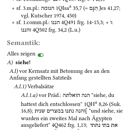
a
+ 
sf.
 3.
m.
pl.
: 
1QIsa
35
,
7
 (= 
Jes
41
,
27
; 
הִנָּם
הנומה
vgl.
Kutscher 1974
, 450)
+ 
sf.
 1.
comm.
pl.
: 
4Q491
frg. 14-15
,
3
; + 
: 
ו
הננו
4Q502
frg. 34
,
2
 (
L.u.
)
והננו
Semantik:
Alles zeigen
A)
siehe!
A.I)
vor Kernsatz mit Betonung des an den 
Anfang gestellten Satzteils
A.I.1)
Verbalsätze
A.I.1.a)
vor 
Präd.
: 
 "siehe, du 
הנה
הואלתה
a
hattest dich entschlossen" 
1QH
8
,
26
 (
Suk.
16
,
8
)
; 
 "und siehe, sie 
]והנה
נתנו
במצרים
שנית
wurden ein zweites Mal nach Ägypten 
ausgeliefert" 
4Q462
frg. 1
,
13
; 
את
בתי
נתתי