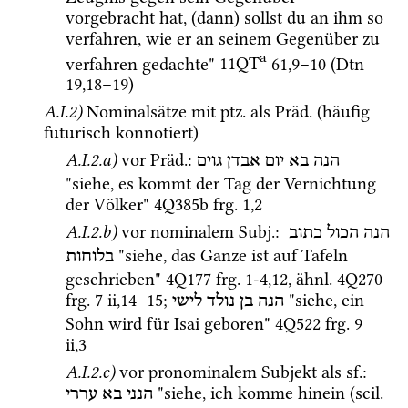
vorgebracht hat, (dann) sollst du an ihm so 
verfahren, wie er an seinem Gegenüber zu 
a
verfahren gedachte" 
11QT
61
,
9
–
10
 (
Dtn
19
,
18
–
19
) 
A.I.2)
Nominalsätze mit 
ptz.
 als 
Präd.
 (häufig 
futurisch konnotiert) 
A.I.2.a)
vor 
Präd.
: 
הנה
בא
יום
אבדן
גוים
"siehe, es kommt der Tag der Vernichtung 
der Völker" 
4Q385b
frg. 1
,
2
A.I.2.b)
vor nominalem 
Subj.
: 
הנה
הכול
כתוב
 "siehe, das Ganze ist auf Tafeln 
בלוחות
geschrieben" 
4Q177
frg. 1-4
,
12
, 
ähnl.
4Q270
frg. 7 ii
,
14
–
15
; 
 "siehe, ein 
הנה
בן
נולד
לישי
Sohn wird für Isai geboren" 
4Q522
frg. 9 
ii
,
3
A.I.2.c)
vor pronominalem Subjekt als 
sf.
: 
 "siehe, ich komme hinein (
scil.
הנני
בא
עררי