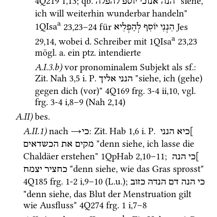
4Q219
1
,
13
; 
qb.
 "siehe, 
הנה
אנוכי
יוספ
להפלה
ich will weiterhin wunderbar handeln" 
a
1QIsa
23
,
23
–
24
 für 
Jes
הִנְנִי
יוֹסִף
לְהַפְלִיא
a
29
,
14
, wobei 
d.
 Schreiber mit 
1QIsa
23
,
23
mögl.
a.
 ein 
ptz.
 intendierte
A.I.3.b)
vor pronominalem Subjekt als 
sf.
: 
Zit.
Nah
3
,
5
i.
P.
 "siehe, ich (gehe) 
הנני
אליך
gegen dich (vor)" 
4Q169
frg. 3-4 ii
,
10
, 
vgl.
frg. 3-4 i
,
8
–
9
 (
Nah
2
,
14
)
A.II)
bes.
A.II.1)
nach 
→
: 
Zit.
Hab
1
,
6
i.
P.
]כיא
הנני
כי
 "denn siehe, ich lasse die 
מקים
את
הכשדאים
Chaldäer erstehen" 
1QpHab
2
,
10
–
11
; 
]כי
הנה
 "denn siehe, wie das Gras sprosst" 
כחציר
יצמח
4Q185
frg. 1-2 i
,
9
–
10
 (
L.u.
); 
כי
הנה
דם
הנדה
כזוב
"denn siehe, das Blut der Menstruation gilt 
wie Ausfluss" 
4Q274
frg. 1 i
,
7
–
8