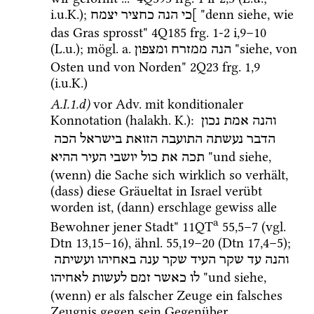
i.u.K.
); 
 "denn siehe, wie 
]כי
הנה
כחציר
יצמח
das Gras sprosst" 
4Q185
frg. 1-2 i
,
9
–
10
(
L.u.
); 
mögl.
a.
 "siehe, von 
הנה
ממזרח
ומצפון
Osten und von Norden" 
2Q23
frg. 1
,
9
(
i.u.K.
)
A.I.1.d)
vor 
Adv.
 mit konditionaler 
Konnotation (
halakh.
K.
)
: 
והנה
אמת
נכון
הדבר
נעשתה
התועבה
הזואת
בישראל
הכה
 "und siehe, 
תכה
את
כול
יושבי
העיר
ההיא
(wenn) die Sache sich wirklich so verhält, 
(dass) diese Gräueltat in Israel verübt 
worden ist, (dann) erschlage gewiss alle 
a
Bewohner jener Stadt" 
11QT
55
,
5
–
7
 (
vgl.
Dtn
13
,
15
–
16
), 
ähnl.
55
,
19
–
20
 (
Dtn
17
,
4
–
5
); 
והנה
עד
שקר
העיד
שקר
ענה
באחיהו
ועשיתה
 "und siehe, 
לו
כאשר
זמם
לעשות
לאחיהו
(wenn) er als falscher Zeuge ein falsches 
Zeugnis gegen sein Gegenüber 