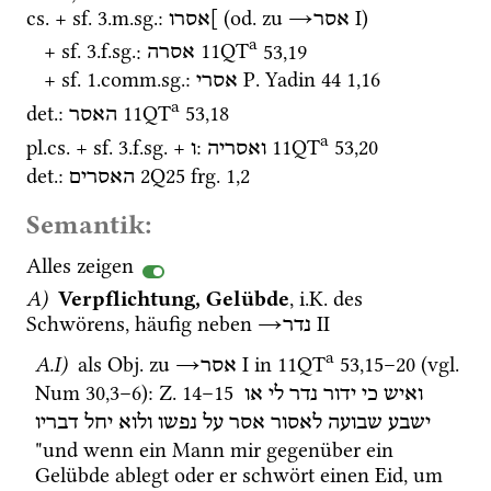
cs.
 + 
sf.
 3.
m.
sg.
: 
 (
od.
 zu 
→
‎ I
)
אסר
]אסרו
a
+ 
sf.
 3.
f.
sg.
: 
11QT
53
,
19
אסרה
+ 
sf.
 1.
comm.
sg.
: 
P. Yadin 44
1
,
16
אסרי
a
det.
: 
11QT
53
,
18
האסר
a
pl.
cs.
 + 
sf.
 3.
f.
sg.
 + 
: 
11QT
53
,
20
ואסריה
ו
det.
: 
2Q25
frg. 1
,
2
האסרים
Semantik:
Alles zeigen
A)
Verpflichtung, Gelübde
, 
i.K.
 des 
Schwörens, häufig neben 
→
‎ II
נדר
a
A.I)
 als 
Obj.
 zu 
→
‎ I
 in 
11QT
53
,
15
–
20
 (
vgl.
אסר
Num
30
,
3
–
6
)
: 
Z.
14
–
15
ואיש
כי
ידור
נדר
לי
או
ישבע
שבועה
לאסור
אסר
על
נפשו
ולוא
יחל
דבריו
"und wenn ein Mann mir gegenüber ein 
Gelübde ablegt oder er schwört einen Eid, um 