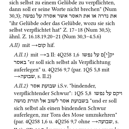
sich selbst zu einem Gelübde zu verpflichten, 
dann soll er seine Worte nicht brechen" (
Num
30
,
3
); 
את
נדרה
או
את
האסר
אשר
אסרה
על
נפשה
"ihr Gelübde oder das Gelübde, wozu sie sich 
selbst verpflichtet hat" 
Z.
17
–
18
 (
Num
30
,
5
); 
ähnl.
Z.
16
.
18
.
19
.
20
–
21
 (
Num
30
,
3
–
4
.
5
.
6
) 
A.II)
 mit 
→
hif.
קום
A.II.1)
 mit 
→
‎ II
: 
4Q258
1
,
6
יק[י]ם
על
נפשו
ב
 "er soll sich selbst als Verpflichtung 
באסר
auferlegen" 
u.
4Q256
9
,
7
 (
par.
1QS
5
,
8
 mit 
→
, 
s.
 II.2) 
שבועה
A.II.2)
i.S.v.
 "bindender, 
שבועת
אסר
verpflichtender Schwur"
: 
1QS
5
,
8
ויקם
על
נפשו
 "und er soll 
בשבועת
אסר
לשוב
אל
תורת
מושה
sich selbst als einen bindenden Schwur 
auferlegen, zur Tora des Mose umzukehren" 
(
par.
4Q258
1
,
6
u.
4Q256
9
,
7
 ohne 
→
, 
s.
שבועה
!