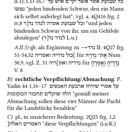
II.1); 
CD
16
,
7
כל
שבועת
אסר
אשר
יקי
ם
איש
על
 "jeden bindenden Schwur, den ein Mann 
נפשו
sich selbst auferlegt hat"; 
vgl.
a.
4Q416
frg. 2 
iv
,
8
 "und jeden 
וכל
שבועת
אסרה
לנדר
נד[ר
bindenden Schwur von ihr, um ein Gelübde 
abzulegen" (
L.u.
)
לנדר
נד[ר
A.II.3)
qb.
 als Ergänzung zu 
→
‎ II
: 
4Q27
frg. 
נדר
51-54
,
32
 für 
Num
אֶת־
נִדְרָהּ
]כול
נדריה
ואסריה
30
,
9
, 
vgl.
Z.
31
 für 
נְדָרֶיהָ
וֶאֱסָרֶהָ
נדריה
ואס]ריה
V.
8
B)
rechtliche Verpflichtung/Abmachung
: 
P. 
Yadin 44
1
,
16
–
17
על
אסרי
שיהיוו
ארבעת
האנשים
 "gemäß meiner 
הלוו
שוקלים
תחכור
המקומות
Abmachung sollen diese vier Männer die Pacht 
für die Landstücke bezahlen" 
C)
pl.
, in unsicherer Bedeutung
: 
2Q25
frg. 1
,
2
 "diese Verpflichtungen" (
i.u.K.
)
האסרים
האלה[