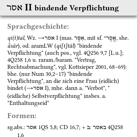
‎ II
אסר
bindende Verpflichtung
Sprachgeschichte:
qi(t)tal
, 
Wz.
→
‎ I
 (
mas.
, mit 
sf.
, 
she.
אֱסָר־
אִסָּר
אסר
å̄sår
), 
od.
aramLW
 (
qi[t]tāl
) "bindende 
Verpflichtung" (auch 
pos.
, 
vgl.
4Q256
9
,
7
 [
L.u.
]
; 
4Q258
1
,
6
u.
raram.
/
baram.
 "Vertrag, 
Rechtsabmachung", 
vgl.
Kottsieper 2001
, 68–69): 
bhe.
 (nur 
Num
30
,
2
–
17
) "bindende 
Verpflichtung", an die sich eine Frau (eidlich) 
bindet (
→
‎ I
), 
mhe.
 dann 
a.
 "Verbot", "
אסר
(eidliche) Selbstverpflichtung" 
insbes.
a.
"Enthaltungseid" 
Formen:
sg.
abs.
: 
1QS
5
,
8
; 
CD
16
,
7
; + 
: 
4Q258
באסר
ב
אסר
1
,
6