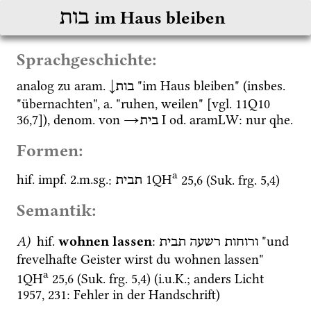
בות
im Haus bleiben
Sprachgeschichte:
analog zu 
aram.
↓
 "im Haus bleiben" (
insbes.
בות
"übernachten", 
a.
 "ruhen, weilen" [
vgl.
11Q10
36
,
7
]), 
denom.
 von 
→
‎ I
od.
aramLW
: nur 
qhe.
בית
Formen:
a
hif.
impf.
 2.
m.
sg.
: 
1QH
25
,
6
 (
Suk.
frg. 5
,
4
)
תבית
Semantik:
A)
hif.
wohnen lassen
: 
 "und 
ורוחות
רשעה
תבית
frevelhafte Geister wirst du wohnen lassen" 
a
1QH
25
,
6
 (
Suk.
frg. 5
,
4
)
 (
i.u.K.
; anders 
Licht 
1957
, 231: Fehler in der Handschrift)