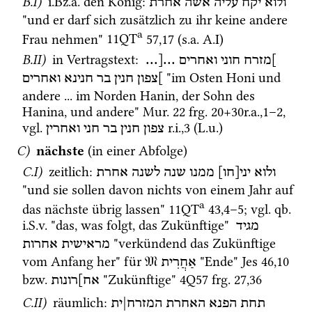
B.I)
i.Bz.a.
 den König
: 
ולוא
יקח
עליה
אשה
אחרת
"und er darf sich zusätzlich zu ihr keine andere 
a
Frau nehmen" 
11QT
57
,
17
 (
s.a.
 A.I)
B.II)
 in Vertragstext
: 
 ...[... 
ואחרים
חוני
]מזרח
 "im Osten Honi und 
]צפון
חנין
בר
חנינא
ואחרים
andere ... im Norden Hanin, der Sohn des 
Hanina, und andere" 
Mur. 22
frg. 20+30r.a.
,
1
–
2
, 
vgl.
r.i.
,
3
 (
L.u.
) 
צפון
חנין
בר
חני
ואחרין
C)
nächste
 (in einer Abfolge)
C.I)
 zeitlich
: 
ולוא
יני[חו]
ממנו
שנה
לשנה
אחרת
"und sie sollen davon nichts von einem Jahr auf 
a
das nächste übrig lassen" 
11QT
43
,
4
–
5
; 
vgl.
qb.
i.S.v.
 "das, was folgt, das Zukünftige" 
מגיד
 "verkündend das Zukünftige 
מראישית
אחרות
vom Anfang her" für 
𝔐
 "Ende" 
Jes
46
,
10
אַחֲרִית
bzw.
 "Zukünftige" 
4Q57
frg. 27
,
36
אח]רונות
C.II)
 räumlich
: 
תחת
הפנא
האחרת
המזרח|ית