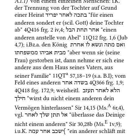
A.I.1)
 von einem einzelnen Menschen
: 
i.K.
der Trennung von der Tochter auf Grund 
einer Heirat 
 "für einen 
בתכה
לאחר
יפריד
anderen sondert er (
scil.
 Gott) deine Tochter 
ab" 
4Q416
frg. 2 iv
,
4
; 
 "einen 
אחר
תחת
הבל
anderen anstelle von Abel" 
11Q12
frg. 1
,
6
 (
Jub 
4,7
); 
i.Bz.a.
 den König 
ואם
מתה
ונשא
לו
אחרת
 "aber wenn sie (seine 
מבית
אביהו
ממשפחתו
Frau) gestorben ist, dann nehme er sich eine 
andere aus dem Haus seines Vaters, aus 
a
seiner Familie" 
11QT
57
,
18
–
19
 (
s.a.
 B.I); vom 
Feld eines anderen 
4Q366
frg. 1
,
9
; 
בשדה
אחר
4Q418
frg. 172
,
9
; 
weisheitl.
הלא
לאחר
תעזב
 "wirst du nicht einem anderen dein 
חילך
A
Vermögen hinterlassen" 
Sir
14
,
15
 (
Ms.
6r
,
4
)
, 
vgl.
 "überlasse das Deinige 
אל
תתן
שלך
לאחר
E
nicht einem anderen" 
Sir
30
,
28b
 (
Ms.
1v
,
9
)
; 
i.u.K.
 "ein anderer schläft mit 
]ישכב
אחר
עמה