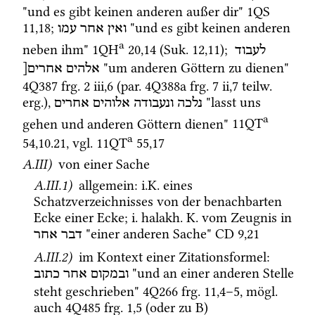
"und es gibt keinen anderen außer dir" 
1QS
11
,
18
; 
 "und es gibt keinen anderen 
ואין
אחר
עמו
a
neben ihm" 
1QH
20
,
14
 (
Suk.
12
,
11
)
; 
לעבוד
 "um anderen Göttern zu dienen" 
אלהים
אחרים[
4Q387
frg. 2 iii
,
6
 (
par.
4Q388a
frg. 7 ii
,
7
teilw.
erg.
), 
 "lasst uns 
נלכה
ונעבודה
אלוהים
אחרים
a
gehen und anderen Göttern dienen" 
11QT
a
54
,
10
.
21
, 
vgl.
11QT
55
,
17
A.III)
 von einer Sache
A.III.1)
 allgemein
: 
i.K.
 eines 
Schatzverzeichnisses von der benachbarten 
Ecke einer Ecke; 
i.
halakh.
K.
 vom Zeugnis in 
 "einer anderen Sache" 
CD
9
,
21
דבר
אחר
A.III.2)
 im Kontext einer Zitationsformel
: 
 "und an einer anderen Stelle 
ובמקום
אחר
כתוב
steht geschrieben" 
4Q266
frg. 11
,
4
–
5
, 
mögl.
auch 
4Q485
frg. 1
,
5
 (oder zu B) 