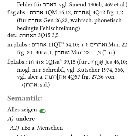
Fehler für 
, 
vgl.
Smend 1906b
, 469 
et al.
)
לאחר
f.
sg.
abs.
: 
1QM
16
,
12
, 
4Q12
frg. 1
,
2
]אחרית
אחרת
(für 
Gen
26
,
22
; 
wahrsch.
 phonetisch 
אַחֶרֶת
bedingte Fehlschreibung)
det.
: 
3Q15
3
,
5
האחרת
a
m.
pl.
abs.
: 
11QT
54
,
10
; + 
: 
Mur. 22
ואחרים
ו
אחרים
frg. 20+30r.a.
,
1
, 
Mur. 22
r.i.
,
3
 (
L.u.
)
ואחרין
a
f.
pl.
abs.
: 
1QIsa
39
,
15
 (für 
Jes
46
,
10
; 
אַחֲרִית
אחרות
mögl.
 nur 
Schreibf.
, 
vgl.
Kutscher 1974
, 366, 
vgl.
 aber 
a.
4Q57
frg. 27
,
36
 von 
אח]רונות
→
, 
s.d.
)
אחרון
Semantik:
Alles zeigen
A)
andere
A.I)
i.Bz.a.
 Menschen