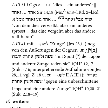
A.III.3)
i.Ggs.z.
→
 "dies ... ein anderes"
: 
||
זה
A
Sir
14
,
18
 (
Ms.
6r
,
8
+
l.Rd. 2
–
l.Rd. 
אחד ... ואחד
צומח
3
) 
גומל
ואחד
גוע
אחד
... 
ואחר
נובל
שזה
"von dem dies verwelkt, aber ein anderes 
sprosst ... das eine vergeht, aber das andere 
reift heran" 
A.III.4)
 mit 
→
 "Zunge" (
Jes
28
,
11
) 
neg.
לשון
von den Äußerungen der Gegner
: 
[ב]ל[ו]עג
 "mit Spott (?) der Lippe 
שפה
ולשון
אחרת
ידברו
a
und anderer Zunge reden sie" 
1QH
12
,
17
(
Suk.
4
,
16
; interpretierende Aufnahme von 
Jes
28
,
11
, 
vgl.
Z.
18
u.
 zu 
→
‎ II
 A.III.1); 
בערול
לעג
 "gegen eine unbeschnittene 
שפה
ולשון
אחרת
a
Lippe und eine andere Zunge" 
1QH
10
,
20
–
21
(
Suk.
2
,
18
–
19
)
B)
weitere