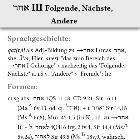
‎ III
אחר
Folgende, Nächste, 
Andere
Sprachgeschichte:
qat(t)il
 als 
Adj.
-Bildung zu 
→
‎ I
 (
mas.
, 
אַחֵר
אחר
she.
å̄ʾər
, 
Hier.
aher
), "das zum Bereich des 
→
‎ I
 Gehörige" › nachzeitig das "Folgende, 
אחר
Nächste" 
a.
i.S.v.
 "Andere" › "Fremde": 
he.
Formen:
m.
sg.
abs.
: 
1QS
11
,
18
; 
CD
9
,
21
; 
Sir
16
,
11
אחר
A
!
(
Ms.
6v
,
13
, 
od.
cj.
)
; + 
: 
Sir
14
,
18
ואחר
ו
אחד
A
(
Ms.
6r
,
8
)
; 
Mur. 45
1
,
5
 (
i.u.K.
; 
od.
 zu 
→
אחר
A
I
); + 
: 
4Q416
frg. 2 iv
,
4
; 
Sir
14
,
4
 (
Ms.
לאחר
ל
B
5v
,
24
)
, 
Sir
49
,
5
 (
Ms.
18v
,
9
, 
wahrsch.
לאחור