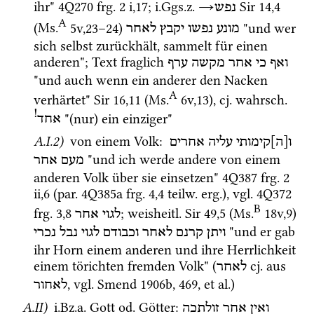
ihr" 
4Q270
frg. 2 i
,
17
; 
i.Ggs.z.
→
Sir
14
,
4
נפש
A
(
Ms.
5v
,
23
–
24
)
 "und wer 
מונע
נפשו
יקבץ
לאחר
sich selbst zurückhält, sammelt für einen 
anderen"; Text fraglich 
ואף
כי
אחר
מקשה
ערף
"und auch wenn ein anderer den Nacken 
A
verhärtet" 
Sir
16
,
11
 (
Ms.
6v
,
13
)
, 
cj.
wahrsch.
!
 "(nur) ein einziger"
אחד
A.I.2)
 von einem Volk
: 
ו[ה]קימותי
עליה
אחרים
 "und ich werde andere von einem 
מעם
אחר
anderen Volk über sie einsetzen" 
4Q387
frg. 2 
ii
,
6
 (
par.
4Q385a
frg. 4
,
4
teilw.
erg.
), 
vgl.
4Q372
B
frg. 3
,
8
; 
weisheitl.
Sir
49
,
5
 (
Ms.
18v
,
9
)
לגוי
אחר
 "und er gab 
ויתן
קרנם
לאחר
וכבודם
לגוי
נבל
נכרי
ihr Horn einem anderen und ihre Herrlichkeit 
einem törichten fremden Volk" (
cj.
 aus 
לאחר
, 
vgl.
Smend 1906b
, 469, 
et al.
) 
לאחור
A.II)
i.Bz.a.
 Gott 
od.
 Götter
: 
ואין
אחר
זולתכה