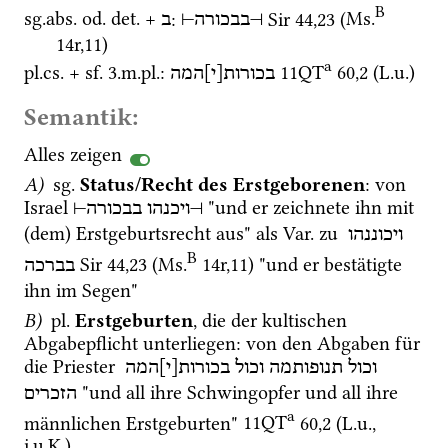
B
sg.
abs.
od.
det.
 + 
: 
Sir
44
,
23
 (
Ms.
ב
⊣
בבכורה
⊢
14r
,
11
)
a
pl.
cs.
 + 
sf.
 3.
m.
pl.
: 
11QT
60
,
2
 (
L.u.
)
בכורות[י]המה
Semantik:
Alles zeigen
A)
sg.
Status/Recht des Erstgeborenen
: von 
Israel 
 "und er zeichnete ihn mit 
⊣
בבכורה
ויכנהו
⊢
(dem) Erstgeburtsrecht aus" als 
Var.
 zu 
ויכוננהו
B
Sir
44
,
23
 (
Ms.
14r
,
11
)
 "und er bestätigte 
בברכה
ihn im Segen"
B)
pl.
Erstgeburten
, die der kultischen 
Abgabepflicht unterliegen
: von den Abgaben für 
die Priester 
וכול
תנופותמה
וכול
בכורות[י]המה
 "und all ihre Schwingopfer und all ihre 
הזכרים
a
männlichen Erstgeburten" 
11QT
60
,
2
 (
L.u.
, 
i.u.K.
)