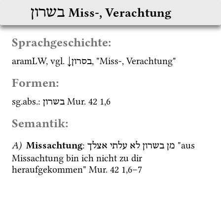
בשרון
Miss-, Verachtung
Sprachgeschichte:
aramLW
, 
vgl.
↓
, "Miss-, Verachtung"
בסרון
Formen:
sg.
abs.
: 
Mur. 42
1
,
6
בשרון
Semantik:
A)
Missachtung
: 
 "aus 
מן
בשרון
לא
עלתי
אצלך
Missachtung bin ich nicht zu dir 
heraufgekommen" 
Mur. 42
1
,
6
–
7