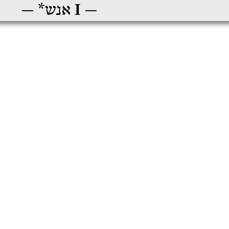
‎ I
אנש*