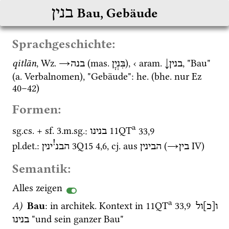
בנין
Bau, Gebäude
Sprachgeschichte:
qitlān
, 
Wz.
→
 (
mas.
), ‹ 
aram.
↓
, "Bau" 
בנין
בִּנְיָן
בנה
(
a.
 Verbalnomen), "Gebäude": 
he.
 (
bhe.
 nur 
Ez
40
–
42
) 
Formen:
a
sg.
cs.
 + 
sf.
 3.
m.
sg.
: 
11QT
33
,
9
בנינו
!
pl.
det.
: 
3Q15
4
,
6
, 
cj.
 aus 
 (
→
‎ IׁV
)
בין
הבינין
הבנ
ינין
Semantik:
Alles zeigen
a
A)
Bau
: in 
architek.
 Kontext in 
11QT
33
,
9
ו[כ]ול
 "und sein ganzer Bau"
בנינו