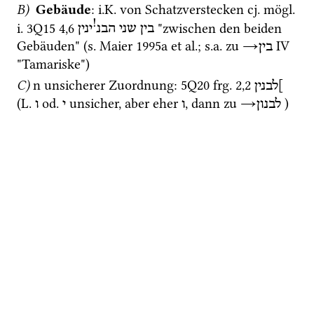
B)
Gebäude
: 
i.K.
 von Schatzverstecken 
cj.
mögl.
!
i.
3Q15
4
,
6
 "zwischen den beiden 
בין
שני
הבנ
ינין
Gebäuden" (
s.
Maier 1995a
et al.
; 
s.a.
 zu 
→
‎ IׁV
בין
"Tamariske")
C)
n unsicherer Zuordnung
: 
5Q20
frg. 2
,
2
]לבנין
(
L.
od.
 unsicher, aber eher 
, dann zu 
→
 ) 
לבנון
ו
י
ו