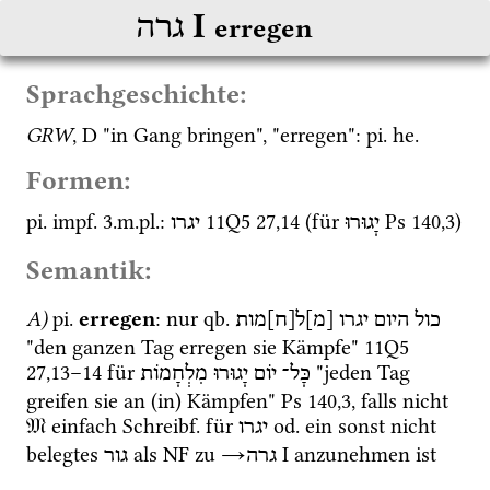
‎ I
גרה
erregen
Sprachgeschichte:
GRW
, 
D
 "in Gang bringen", "erregen": 
pi.
he.
Formen:
pi.
impf.
 3.
m.
pl.
: 
11Q5
27
,
14
 (für 
Ps
140
,
3
)
יָגוּרוּ
יגרו
Semantik:
A)
pi.
erregen
: nur 
qb.
כול
היום
יגרו
[מ]ל[ח]מות
"den ganzen Tag erregen sie Kämpfe" 
11Q5
27
,
13
–
14
 für 
 "jeden Tag 
כָּל־
יוֹם
יָגוּרוּ
מִלְחָמוֹת
greifen sie an (in) Kämpfen" 
Ps
140
,
3
, falls nicht 
𝔐
 einfach 
Schreibf.
 für 
od.
 ein sonst nicht 
יגרו
belegtes 
 als 
NF
 zu 
→
‎ I
 anzunehmen ist
גרה
גור