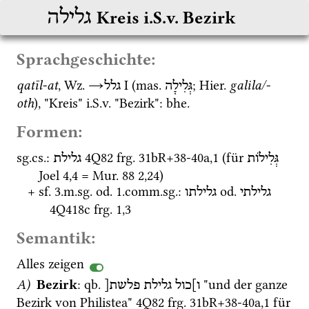
גלילה
Kreis i.S.v. Bezirk
Sprachgeschichte:
qatīl-at
, 
Wz.
→
‎ I
 (
mas.
; 
Hier.
galila/-
גְּלִילָה
גלל
oth
), "Kreis" 
i.S.v.
 "Bezirk": 
bhe.
Formen:
sg.
cs.
: 
4Q82
frg. 31bR+38-40a
,
1
 (für 
גְּלִילוֹת
גלילת
Joel
4
,
4
 = 
Mur. 88
2
,
24
)
+ 
sf.
 3.
m.
sg.
od.
 1.
comm.
sg.
: 
od.
גלילתי
גלילתו
4Q418c
frg. 1
,
3
Semantik:
Alles zeigen
A)
Bezirk
: 
qb.
 "und der ganze 
ו]כול
גלילת
פלשת[
Bezirk von Philistea" 
4Q82
frg. 31bR+38-40a
,
1
 für 