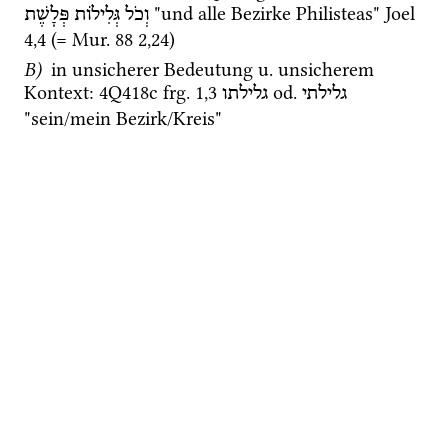
 "und alle Bezirke Philisteas" 
Joel
וְכֹל
גְּלִילוֹת
פְּלָשֶׁת
4
,
4
 (= 
Mur. 88
2
,
24
) 
B)
 in unsicherer Bedeutung 
u.
 unsicherem 
Kontext
: 
4Q418c
frg. 1
,
3
od.
גלילתי
גלילתו
"sein/mein Bezirk/Kreis" 