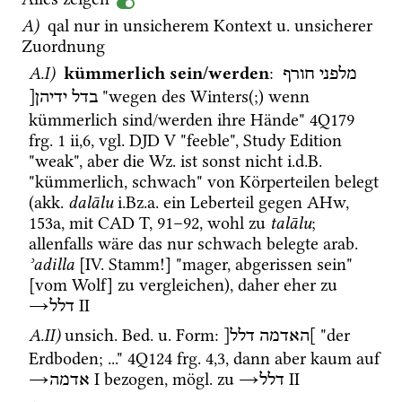
A)
qal
 nur in unsicherem Kontext 
u.
 unsicherer 
Zuordnung
A.I)
kümmerlich sein/werden
: 
מלפני
חורף
 "wegen des Winters(;) wenn 
בדל
ידיהן[
kümmerlich sind/werden ihre Hände" 
4Q179
frg. 1 ii
,
6
, 
vgl.
DJD V
 "feeble", 
Study Edition
"weak", aber die 
Wz.
 ist sonst nicht 
i.d.B.
"kümmerlich, schwach" von Körperteilen belegt 
(
akk.
dalālu
i.Bz.a.
 ein Leberteil gegen 
AHw
, 
153a, mit 
CAD T
, 91–92, wohl zu 
talālu
; 
allenfalls wäre das nur schwach belegte 
arab.
ʾadilla
 [IV. Stamm!] "mager, abgerissen sein" 
[vom Wolf] zu vergleichen), daher eher zu 
→
‎ II
דלל
A.II)
unsich.
Bed.
u.
 Form
: 
 "der 
]האדמה
דלל[
Erdboden; ..." 
4Q124
frg. 4
,
3
, dann aber kaum auf 
→
‎ I
 bezogen, 
mögl.
 zu 
→
‎ II
דלל
אדמה