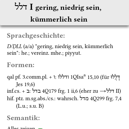
‎ I
דלל
gering, niedrig sein, 
kümmerlich sein
Sprachgeschichte:
D/ḎLL
 (a/a) "gering, niedrig sein, kümmerlich 
sein": 
he.
; 
vereinz.
mhe.
; 
piyyut.
Formen:
a
qal
pf.
 3.
comm.
pl.
 + 
: 
1QIsa
15
,
10
 (für 
דָּלֲלוּ
ודללו
ו
Jes
19
,
6
)
inf.
cs.
 + 
: 
4Q179
frg. 1 ii
,
6
 (eher zu 
→
‎ II
)
דלל
בדל
ב
hif.
ptz.
m.
sg.
abs.
/
cs.
: 
wahrsch.
4Q299
frg. 7
,
4
מדל
(
L.u.
; 
s.u.
 B)
Semantik:
Alles zeigen