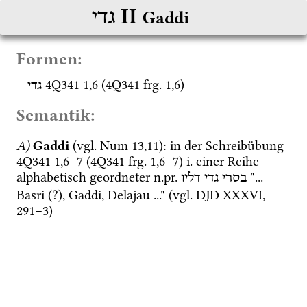
‎ II
גדי
Gaddi
Formen:
4Q341
1
,
6
 (
4Q341
frg. 1
,
6
)
גדי
Semantik:
A)
Gaddi
 (
vgl.
Num
13
,
11
)
: in der Schreibübung 
4Q341
1
,
6
–
7
 (
4Q341
frg. 1
,
6
–
7
)
i.
 einer Reihe 
alphabetisch geordneter 
n.pr.
 "... 
בסרי
גדי
דליו
Basri (?), Gaddi, Delajau ..." (
vgl.
DJD XXXVI
, 
291–3) 