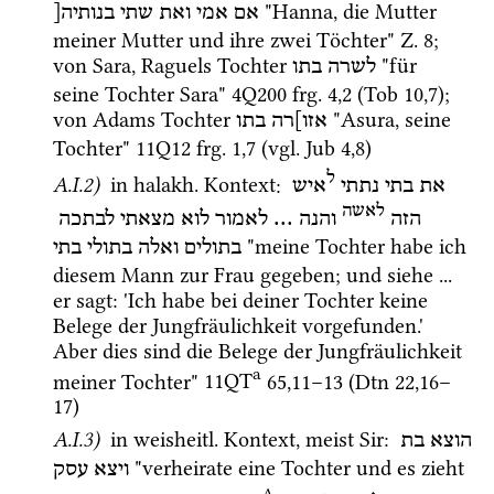
 "Hanna, die Mutter 
אם
אמי
ואת
שתי
בנותיה[
meiner Mutter und ihre zwei Töchter" 
Z.
8
; 
von Sara, Raguels Tochter 
 "für 
לשרה
בתו
seine Tochter Sara" 
4Q200
frg. 4
,
2
 (
Tob 10,7
); 
von Adams Tochter 
 "Asura, seine 
אזו]רה
בתו
Tochter" 
11Q12
frg. 1
,
7
 (
vgl.
Jub 4,8
) 
ל
A.I.2)
 in 
halakh.
 Kontext
: 
את
בתי
נתתי
איש
לאשה
לבתכה
מצאתי
לוא
לאמור
 ... 
והנה
הזה
 "meine Tochter habe ich 
בתולים
ואלה
בתולי
בתי
diesem Mann zur Frau gegeben; und siehe ... 
er sagt: 'Ich habe bei deiner Tochter keine 
Belege der Jungfräulichkeit vorgefunden.' 
Aber dies sind die Belege der Jungfräulichkeit 
a
meiner Tochter" 
11QT
65
,
11
–
13
 (
Dtn
22
,
16
–
17
)
A.I.3)
 in 
weisheitl.
 Kontext, meist 
Sir
: 
הוצא
בת
 "verheirate eine Tochter und es zieht 
ויצא
עסק