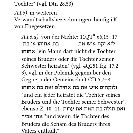
Töchter" (
vgl.
Dtn
28
,
53
)
A.I.6)
 in weiteren 
Verwandtschaftsbezeichnungen, häufig 
i.K.
von Ehegesetzen
a
A.I.6.a)
 von der Nichte
: 
11QT
66
,
15
–
17
בת
או
אחיהו
בת
_____
את
איש
יקח
לוא
 "ein Mann darf nicht die Tochter 
אחותו
seines Bruders oder die Tochter seiner 
Schwester heiraten" (
vgl.
4Q251
frg. 17
,
2
–
3
), 
vgl.
 in der Polemik gegenüber den 
Gegnern der Gemeinschaft 
CD
5
,
7
–
8
ו
ולוקחים
איש
את
בת
אחיה
ם
ואת
בת
אחותו
"und ein jeder heiratet die Tochter seines 
Bruders und die Tochter seiner Schwester", 
ebenso 
Z.
10
–
11
ואם
תגלה
בת
האח
את
ערות
 "und wenn die Tochter des 
אחי
אביה
Bruders die Scham des Bruders ihres 
Vaters enthüllt"