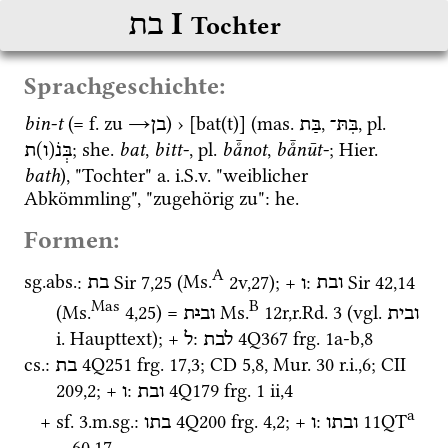
‎ I
בת
Tochter
Sprachgeschichte:
bin-t
 (= 
f.
 zu 
→
) › [bat(t)] (
mas.
, 
, 
pl.
בִּתּ־
בַּת
בן
; 
she.
bat
, 
bitt-
, 
pl.
bå̄not
, 
bå̄nūt-
; 
Hier.
בְּנֹ(ו)ת
bath
), "Tochter" 
a.
i.S.v.
 "weiblicher 
Abkömmling", "zugehörig zu": 
he.
Formen:
A
sg.
abs.
: 
Sir
7
,
25
 (
Ms.
2v
,
27
)
; + 
: 
Sir
42
,
14
ובת
ו
בת
Mas
B
(
Ms.
4
,
25
)
 = 
Ms.
12r
,
r.Rd. 3
 (
vgl.
ובית
וב
י
ת
i.
 Haupttext); + 
: 
4Q367
frg. 1a-b
,
8
לבת
ל
cs.
: 
4Q251
frg. 17
,
3
; 
CD
5
,
8
, 
Mur. 30
r.i.
,
6
; 
CII
בת
209
,
2
; + 
: 
4Q179
frg. 1 ii
,
4
ובת
ו
a
+ 
sf.
 3.
m.
sg.
: 
4Q200
frg. 4
,
2
; + 
: 
11QT
ובתו
ו
בתו
60
,
17