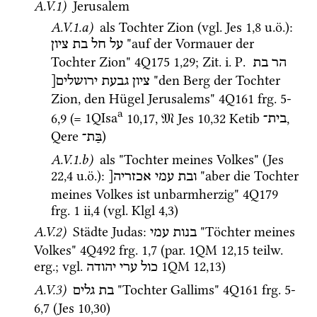
A.V.1)
 Jerusalem
A.V.1.a)
 als Tochter Zion (
vgl.
Jes
1
,
8
u.ö.
)
: 
 "auf der Vormauer der 
על
חל
בת
ציון
Tochter Zion" 
4Q175
1
,
29
; 
Zit.
i.
P.
הר
בת
 "den Berg der Tochter 
ציון
גבעת
ירושלים[
Zion, den Hügel Jerusalems" 
4Q161
frg. 5-
a
6
,
9
 (= 
1QIsa
10
,
17
, 
𝔐
Jes
10
,
32
 Ketib 
, 
בית־
Qere 
)
בַּת־
A.V.1.b)
 als "Tochter meines Volkes" (
Jes
22
,
4
u.ö.
)
: 
 "aber die Tochter 
ובת
עמי
אכזריה[
meines Volkes ist unbarmherzig" 
4Q179
frg. 1 ii
,
4
 (
vgl.
Klgl
4
,
3
)
A.V.2)
 Städte Judas
: 
 "Töchter meines 
בנות
עמי
Volkes" 
4Q492
frg. 1
,
7
 (
par.
1QM
12
,
15
teilw.
erg.
; 
vgl.
1QM
12
,
13
) 
כול
ערי
יהודה
A.V.3)
 "Tochter Gallims" 
4Q161
frg. 5-
בת
גלים
6
,
7
 (
Jes
10
,
30
)