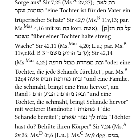
A
Sorge aus" 
Sir
7
,
25
 (
Ms.
2v
,
27
)
; 
בת
לאב
 "eine Tochter ist für den Vater ein 
מטמנת
שקר
B
trügerischer Schatz" 
Sir
42
,
9
 (
Ms.
11v
,
13
; 
par.
Mas
Ms.
4
,
16
 mit zu 
korr.
); 
על
בת
חז[ק]
אשה
בת
 "über einer Tochter halte streng 
משמר
Mas
B
Wache" 
Sir
42
,
11
 (
Ms.
4
,
20
; 
L.u.
; 
par.
Ms.
11v
,
r.Rd. B 3
); 
Sir
42
,
14
ע׳
ב׳
החזק
משמר
Mas
(
Ms.
4
,
25
)
 "oder eine 
ובת
מפחדת
מכול
חרפה
B
Tochter, die jede Schande fürchtet", 
par.
Ms.
12r
,
4
 "und eine Familie, 
ובית
מחרפת
תביע
אשה
die schmäht, bringt eine Frau hervor", am 
Rand 
 "und eine 
וב
י
ת
מחרפת
תביע
חרפה
Tochter, die schmäht, bringt Schande hervor" 
mit weiterer Randnotiz 
 "die 
⊣
מחפרת
⊢
Schande bereitet"; 
 "Töchter 
בנות
לך
נצור
שארם
A
hast du? Behüte ihren Körper" 
Sir
7
,
24
 (
Ms.
D
C
2v
,
26
; 
Ms.
0r
,
6
 [
L.u.
]; 
Ms.
3v
,
9
dgg.
, 
בנים