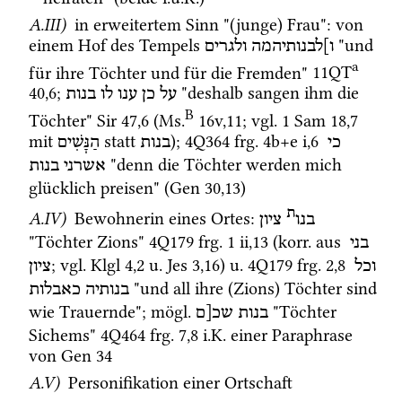
A.III)
 in erweitertem Sinn "(junge)
 Frau"
: von 
einem Hof des Tempels 
 "und 
ו]לבנותיהמה
ולגרים
a
für ihre Töchter und für die Fremden" 
11QT
40
,
6
; 
 "deshalb sangen ihm die 
על
כן
ענו
לו
בנות
B
Töchter" 
Sir
47
,
6
 (
Ms.
16v
,
11
; 
vgl.
1 Sam
18
,
7
mit 
 statt 
); 
4Q364
frg. 4b+e i
,
6
כי
בנות
הַנָּשִׁים
 "denn die Töchter werden mich 
אשרני
בנות
glücklich preisen" (
Gen
30
,
13
) 
ת
A.IV)
 Bewohnerin eines Ortes
: 
בנו
ציון
"Töchter Zions" 
4Q179
frg. 1 ii
,
13
 (
korr.
 aus 
בני
; 
vgl.
Klgl
4
,
2
u.
Jes
3
,
16
) 
u.
4Q179
frg. 2
,
8
וכל
ציון
 "und all ihre (Zions) Töchter sind 
בנותיה
כאבלות
wie Trauernde"; 
mögl.
 "Töchter 
בנות
שכ[ם
Sichems" 
4Q464
frg. 7
,
8
i.K.
 einer Paraphrase 
von Gen 34
A.V)
 Personifikation einer Ortschaft