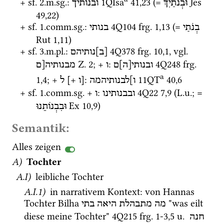
+ 
sf.
 2.
m.
sg.
: 
1QIsa
41
,
23
 (= 
Jes
וּבְנֹתַיִךְ
ובנותיך
49
,
22
)
+ 
sf.
 1.
comm.
sg.
: 
4Q104
frg. 1
,
13
 (= 
בְנֹתַי
בנותי
Rut
1
,
11
)
+ 
sf.
 3.
m.
pl.
: 
4Q378
frg. 10
,
1
, 
vgl.
[ב]נותיהם
Z.
2
; + 
: 
4Q248
frg. 
ובנותי[ה]ם
ו
מבנותיה[ם
a
1
,
4
; + 
 [+ 
]: 
11QT
40
,
6
ו]לבנותיהמה
ו
ל
+ 
sf.
 1.
comm.
sg.
 + 
: 
4Q22
7
,
9
 (
L.u.
; = 
ובבנותינו
ו
Ex
10
,
9
) 
וּבִבְנוֹתֵנוּ
Semantik:
Alles zeigen
A)
Tochter
A.I)
 leibliche Tochter
A.I.1)
 in narrativem Kontext
: von Hannas 
Tochter Bilha 
 "was eilt 
מה
מתבהלת
היאה
בתי
diese meine Tochter" 
4Q215
frg. 1-3
,
5
u.
חנה