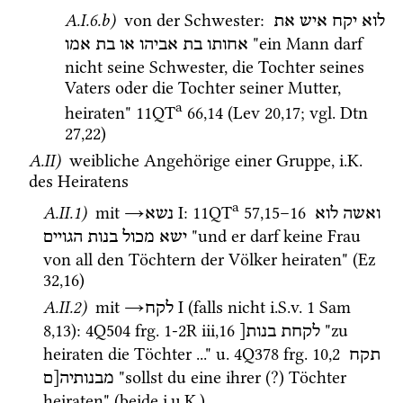
A.I.6.b)
 von der Schwester
: 
לוא
יקח
איש
את
 "ein Mann darf 
אחותו
בת
אביהו
או
בת
אמו
nicht seine Schwester, die Tochter seines 
Vaters oder die Tochter seiner Mutter, 
a
heiraten" 
11QT
66
,
14
 (
Lev
20
,
17
; 
vgl.
Dtn
27
,
22
)
A.II)
 weibliche Angehörige einer Gruppe, 
i.K.
des Heiratens 
a
A.II.1)
 mit 
→
‎ I
: 
11QT
57
,
15
–
16
ואשה
לוא
נשא
 "und er darf keine Frau 
ישא
מכול
בנות
הגויים
von all den Töchtern der Völker heiraten" (
Ez
32
,
16
)
A.II.2)
 mit 
→
‎ I
 (falls nicht 
i.S.v.
1 Sam
לקח
8
,
13
)
: 
4Q504
frg. 1-2R iii
,
16
 "zu 
לקחת
בנות[
heiraten die Töchter ..." 
u.
4Q378
frg. 10
,
2
תקח
 "sollst du eine ihrer (?) Töchter 
מבנותיה[ם
heiraten" (beide 
i.u.K.
) 