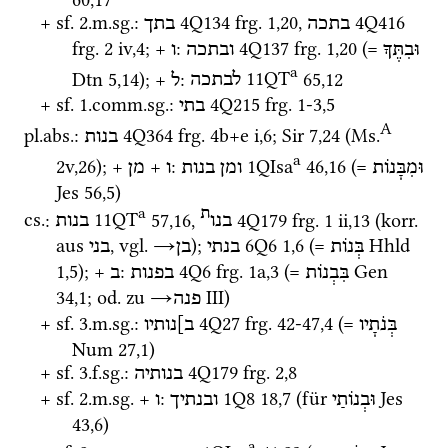
+ 
sf.
 2.
m.
sg.
: 
4Q134
frg. 1
,
20
, 
4Q416
בתכה
בתך
frg. 2 iv
,
4
; + 
: 
4Q137
frg. 1
,
20
 (= 
וּבִתֶּךָ
ובתכה
ו
a
Dtn
5
,
14
); + 
: 
11QT
65
,
12
לבתכה
ל
+ 
sf.
 1.
comm.
sg.
: 
4Q215
frg. 1-3
,
5
בתי
A
pl.
abs.
: 
4Q364
frg. 4b+e i
,
6
; 
Sir
7
,
24
 (
Ms.
בנות
a
2v
,
26
)
; + 
 + 
: 
1QIsa
46
,
16
 (= 
וּמִבָּנוֹת
ומן
בנות
ו
מן
Jes
56
,
5
)
a
ת
cs.
: 
11QT
57
,
16
, 
4Q179
frg. 1 ii
,
13
 (
korr.
בנו
בנות
aus 
, 
vgl.
→
); 
6Q6
1
,
6
 (= 
Hhld
בְּנוֹת
בנתי
בן
בני
1
,
5
); + 
: 
4Q6
frg. 1a
,
3
 (= 
Gen
בִּבְנוֹת
בפנות
ב
34
,
1
; 
od.
 zu 
→
‎ III
)
פנה
+ 
sf.
 3.
m.
sg.
: 
4Q27
frg. 42-47
,
4
 (= 
בְּנֹתָיו
ב]נותיו
Num
27
,
1
)
+ 
sf.
 3.
f.
sg.
: 
4Q179
frg. 2
,
8
בנותיה
+ 
sf.
 2.
m.
sg.
 + 
: 
1Q8
18
,
7
 (für 
Jes
וּבְנוֹתַי
ובנתיך
ו
43
,
6
)
a