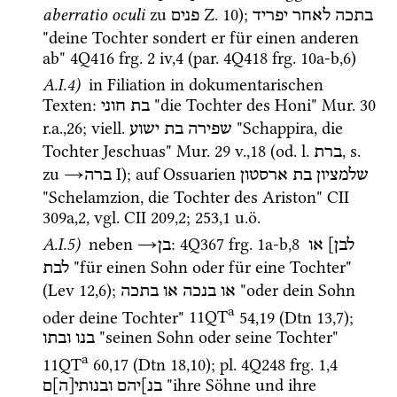
aberratio oculi
 zu 
Z.
10
); 
בתכה
לאחר
יפריד
פנים
"deine Tochter sondert er für einen anderen 
ab" 
4Q416
frg. 2 iv
,
4
 (
par.
4Q418
frg. 10a-b
,
6
)
A.I.4)
 in Filiation in dokumentarischen 
Texten
: 
 "die Tochter des Honi" 
Mur. 30
בת
חוני
r.a.
,
26
; 
viell.
 "Schappira, die 
שפירה
בת
ישוע
Tochter Jeschuas" 
Mur. 29
v.
,
18
 (
od.
l.
, 
s.
ברת
zu 
→
‎ I
); auf Ossuarien 
שלמציון
בת
ארסטון
ברה
"Schelamzion, die Tochter des Ariston" 
CII
309a
,
2
, 
vgl.
CII
209
,
2
; 
253
,
1
u.ö.
A.I.5)
 neben 
→
: 
4Q367
frg. 1a-b
,
8
לבן]
או
בן
 "für einen Sohn oder für eine Tochter" 
לבת
(
Lev
12
,
6
); 
 "oder dein Sohn 
או
בנכה
או
בתכה
a
oder deine Tochter" 
11QT
54
,
19
 (
Dtn
13
,
7
); 
 "seinen Sohn oder seine Tochter" 
בנו
ובתו
a
11QT
60
,
17
 (
Dtn
18
,
10
); 
pl.
4Q248
frg. 1
,
4
 "ihre Söhne und ihre 
בנ]יהם
ובנותי[ה]ם