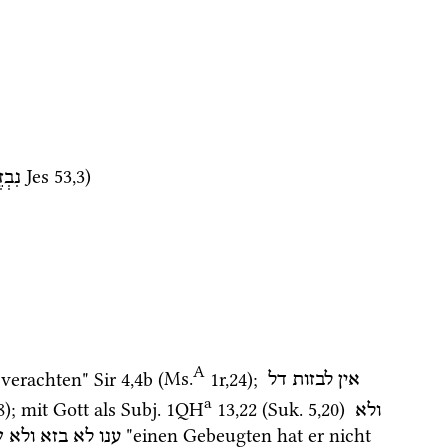
Jes
53
,
3
)
נִבְז
A
 verachten" 
Sir
4
,
4b
 (
Ms.
1r
,
24
)
; 
אין
לבזות
דל
a
8
)
; mit Gott als 
Subj.
1QH
13
,
22
 (
Suk.
5
,
20
)
ולא
 "einen Gebeugten hat er nicht 
ענו
לא
בזא
ולא
ש