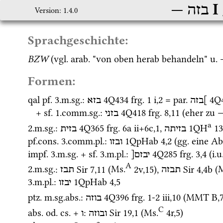
‎ I
בזה
Version: 1.4.0
Sprachgeschichte:
BZW
 (
vgl.
arab.
 "von oben herab behandeln" 
u.
Formen:
qal
pf.
 3.
m.
sg.
: 
4Q434
frg. 1 i
,
2
 = 
par.
4Q
]בזה
בזא
+ 
sf.
 1.
comm.
sg.
: 
4Q418
frg. 8
,
11
 (eher zu 
בזני
a
2.
m.
sg.
: 
4Q365
frg. 6a ii+6c
,
1
, 
1QH
13
בזיתה
בזית
pf.cons.
 3.
comm.
pl.
: 
1QpHab
4
,
2
 (
gg.
 eine 
Ab
ובזו
impf.
 3.
m.
sg.
 + 
sf.
 3.
m.
pl.
: 
4Q285
frg. 3
,
4
 (
i.u
יבזם[
A
2.
m.
sg.
: 
Sir
7
,
11
 (
Ms.
2v
,
15
)
, 
Sir
4
,
4b
 (
M
תבזה
תבז
3.
m.
pl.
: 
1QpHab
4
,
5
יבזו
ptz.
m.
sg.
abs.
: 
4Q396
frg. 1-2 iii
,
10
 (
MMT
B
,
בוזה
C
abs.
od.
cs.
 + 
: 
Sir
19
,
1
 (
Ms.
4r
,
5
)
ובוזה
ו