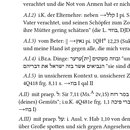
verachtet und die Not von Armen hat er nich
A.I.2)
i.K.
 der Elternehre
: neben 
→
‎ I
pi.
S
קלל
Vater verachtet, und seinen Schöpfer zum Zorn
ihre Mütter gering schätzen" (die 
L.
, 
DJD
בוזזי
a
A.I.3)
 vom Beter
: 
||
→
pi.
1QH
12
,
23
 (
Suk
נאץ
und meine Hand ist gegen alle, die mich ver
A.I.4)
i.Bz.a.
 Dinge
: 
 "un
ובוזה
מעוטים
[ית]ערער
 "sie sind 
הנביאים
אשר
בזה
ישראל
את
דבריהם
A.I.5)
 in unsicherem Kontext 
u.
 unsicherer 
4Q418
frg. 8
,
11
s.
→
‎ I
qal
 II 
בוז
A
A.II)
 mit 
praep.
: 
Sir
7
,
11
 (
Ms.
2v
,
15
)
במר
רוח
ל
(deines) Gemüts"; 
i.u.K.
4Q481e
frg. 1
,
1
רי
פיכה
→
‎ I
)
בוז
A.III)
 mit 
praep.
: 
i.
Ausl.
v.
Hab
1
,
10
 von den
על
über Große spotten und sich gegen Angesehene