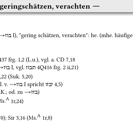
geringschätzen, verachten
→
‎ I
), "gering schätzen, verachten": 
he.
 (
mhe.
 häufige
בוז
437
frg. 1
,
2
 (
L.u.
), 
vgl.
a.
CD
7
,
18
→
‎ I
, 
vgl.
4Q416
frg. 2 ii
,
21
)
תבוז
בוז
,
22
 (
Suk.
5
,
20
)
l.
v.
→
‎ I
 spricht 
4
,
5
) 
יבזו
בוז
.K.
; 
od.
 zu 
→
)
בזז
A
s.
1r
,
24
)
A
70
)
; 
Sir
3
,
16
 (
Ms.
1r
,
8
)