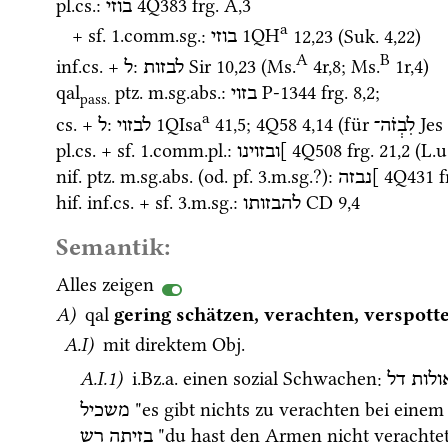
pl.
cs.
: 
4Q383
frg. A
,
3
בוזי
a
+ 
sf.
 1.
comm.
sg.
: 
1QH
12
,
23
 (
Suk.
4
,
22
)
בוזי
A
B
inf.
cs.
 + 
: 
Sir
10
,
23
 (
Ms.
4r
,
8
; 
Ms.
1r
,
4
)
לבזות
ל
qal
ptz.
m.
sg.
abs.
: 
P-1344
frg. 8
,
2
;
בזוי
pass.
a
cs.
 + 
: 
1QIsa
41
,
5
; 
4Q58
4
,
14
 (für 
Jes
לִבְזֹה־
לבזוי
ל
pl.
cs.
 + 
sf.
 1.
comm.
pl.
: 
4Q508
frg. 21
,
2
 (
L.u
]ובזוינו
nif.
ptz.
m.
sg.
abs.
 (
od.
pf.
 3.
m.
sg.
?)
: 
4Q431
f
]נבזה
hif.
inf.
cs.
 + 
sf.
 3.
m.
sg.
: 
CD
9
,
4
להבזותו
Semantik:
Alles zeigen
A)
qal
gering schätzen, verachten, verspott
A.I)
 mit direktem 
Obj.
A.I.1)
i.Bz.a.
 einen sozial Schwachen
: 
לות
דל
 "es gibt nichts zu verachten bei einem
משכיל
 "du hast den Armen nicht verachtet
בזיתה
רש