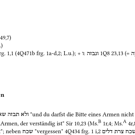
49
,
7
)
.
)
rg. 1
,
1
 (
4Q471b
frg. 1a-d
,
2
; 
L.u.
); + 
: 
1Q8
23
,
13
 (= 
ֶה
ונבזה
ו
en
 "und du darfst die Bitte eines Armen nicht
ולא
תבזה
שאו
B
A
 Armen, der verständig ist" 
Sir
10
,
23
 (
Ms.
1r
,
4
; 
Ms.
4r
,
"; neben 
 "vergessen" 
4Q434
frg. 1 i
,
2
כח
צרת
דלים
שכח