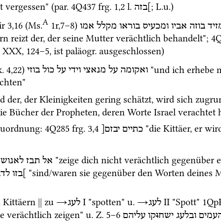
t vergessen" (
par.
4Q437
frg. 1
,
2
l.
; 
L.u.
)
]בזה
A
ir
3
,
16
 (
Ms.
1r
,
7
–
8
)
זיד
בוזה
אביו
ומכעיס
בוראו
מקלל
אמו
 reizt der, der seine Mutter verächtlich behandelt"; 
4Q
 XXX
, 124–5, ist 
paläogr.
 ausgeschlossen)
.
4
,
22
)
 "und ich erhebe m
ואקומה
על
מנאצי
וידי
על
כול
בוזי
achten"
d der, der Kleinigkeiten gering schätzt, wird sich zugru
die Bücher der Propheten, deren Worte Israel verachtet h
Zuordnung
: 
4Q285
frg. 3
,
4
 "die Kittäer, er wi
כתיים
יבזם[
 "zeige dich nicht verächtlich gegenüber 
אל
תבז
לאנוש
 "sind/waren sie gegenüber den Worten deines M
]בזו
לדב
 Kittäern 
||
 zu 
→
‎ I
 "spotten" 
u.
→
‎ II
 "Spott" 
1Qp
לעג
לעג
 verächtlich zeigen" 
u.
Z.
5
–
6
עמים
ובלעג
ישח
ו
קו
עליהם