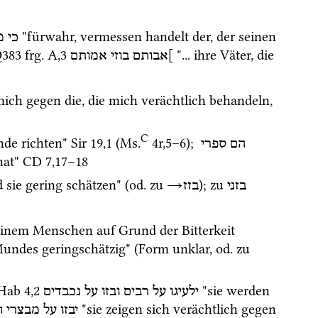
 "fürwahr, vermessen handelt der, der seinen 
כי
מ
383
frg. A
,
3
 "... ihre Väter, die 
]אבותם
בוזי
אמותם
ich gegen die, die mich verächtlich behandeln, 
C
nde richten" 
Sir
19
,
1
 (
Ms.
4r
,
5
–
6
)
; 
הם
ספרי
at" 
CD
7
,
17
–
18
rd sie gering schätzen" (
od.
 zu 
→
); zu 
בזני
בזז
einem Menschen auf Grund der Bitterkeit 
undes geringschätzig" (Form unklar, 
od.
 zu 
Hab
4
,
2
 "sie werden 
ילעיגו
על
רבים
ובזו
על
נכבדים
 "sie zeigen sich verächtlich gegen 
יבזו
על
מבצרי
ה