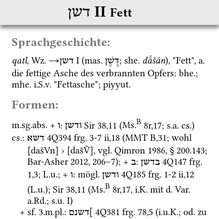
‎ II
דשן
Fett
Sprachgeschichte:
qatl
, 
Wz.
→
‎ I
 (
mas.
; 
she.
då̄šån
), "Fett", 
a.
דֶּשֶׁן
דשן
die fettige Asche des verbrannten Opfers: 
bhe.
; 
mhe.
i.S.v.
 "Fett­asche"; 
piyyut.
Formen:
B
m.
sg.
abs.
 + 
: 
Sir
38
,
11
 (
Ms.
8r
,
17
; 
s.a.
cs.
)
ודשן
ו
cs.
: 
4Q394
frg. 3-7 ii
,
18
 (
MMT
B
,
31
; wohl 
דשא
[dašVn] › [dašṼ], 
vgl.
Qimron 1986
, § 200.143; 
Bar-Asher 2012
, 206–7); + 
: 
4Q147
frg. 
בדשן
ב
1
,
3
; 
L.u.
; + 
: 
mögl.
4Q185
frg. 1-2 ii
,
12
ודשן
ו
B
(
L.u.
)
; 
Sir
38
,
11
 (
Ms.
8r
,
17
, 
i.K.
 mit 
d.
Var.
a.Rd.
; 
s.u.
 I)
+ 
sf.
 3.
m.
pl.
: 
4Q381
frg. 78
,
5
 (
i.u.K.
; 
od.
 zu 
]דשנם