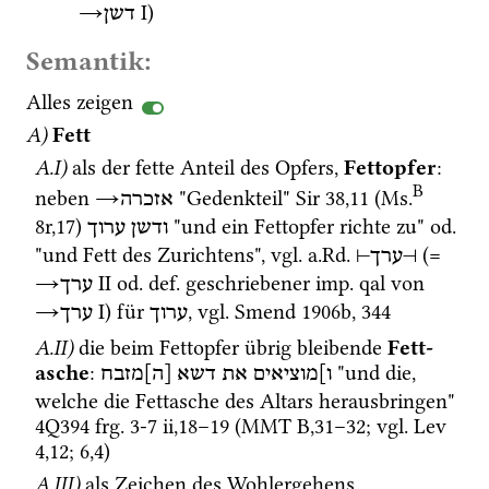
→
‎ I
)
דשן
Semantik:
Alles zeigen
A)
Fett
A.I)
als der fette Anteil des Opfers, 
Fettopfer
: 
B
neben 
→
 "Gedenkteil" 
Sir
38
,
11
 (
Ms.
אזכרה
8r
,
17
)
 "und ein Fett­opfer richte zu" 
od.
ודשן
ערוך
"und Fett des Zurichtens", 
vgl.
a.Rd.
 (= 
⊣
ערך
⊢
→
‎ II
od.
def.
 geschriebener 
imp.
qal
 von 
ערך
→
‎ I
) für 
, 
vgl.
Smend 1906b
, 344
ערוך
ערך
A.II)
die beim Fettopfer übrig bleibende 
Fett­
asche
: 
 "und die, 
ו]מוציאים
את
דשא
[ה]מזבח
welche die Fettasche des Altars herausbringen" 
4Q394
frg. 3-7 ii
,
18
–
19
 (
MMT
B
,
31
–
32
; 
vgl.
Lev
4
,
12
; 
6
,
4
)
A.III)
als Zeichen des Wohlergehens