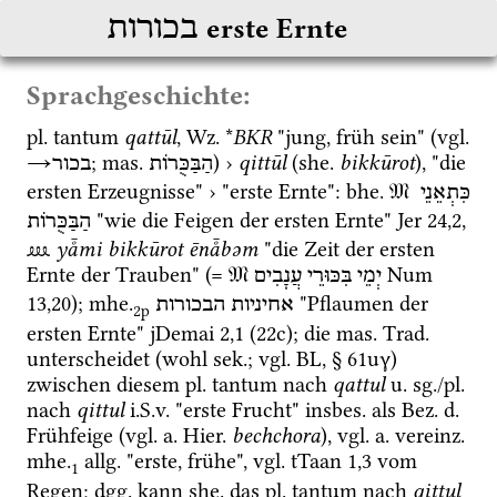
בכורות
erste Ernte
Sprachgeschichte:
pl.
 tantum 
qattūl
, 
Wz.
 *
BKR
 "jung, früh sein" (
vgl.
→
; 
mas.
) › 
qittūl
 (
she.
bikkūrot
), "die 
הַבַּכֻּרוֹת
בכור
ersten Erzeugnisse" › "erste Ernte": 
bhe.
𝔐
כִּתְאֵנֵי
 "wie die Feigen der ersten Ernte" 
Jer
24
,
2
, 
הַבַּכֻּרוֹת
⅏
yå̄mi bikkūrot ēnå̄bəm
 "die Zeit der ersten 
Ernte der Trauben" (= 
𝔐
Num
יְמֵי
בִּכּוּרֵי
עֲנָבִים
13
,
20
); 
mhe.
 "Pflaumen der 
אחיניות הבכורות
2p
ersten Ernte" 
jDemai 2,1 (22c)
; die 
mas.
Trad.
unterscheidet (wohl 
sek.
; 
vgl.
BL
, § 61uγ) 
zwischen diesem 
pl.
 tantum nach 
qattul
u.
sg.
/
pl.
nach 
qittul
i.S.v.
 "erste Frucht" 
insbes.
 als 
Bez.
d.
Frühfeige (
vgl.
a.
Hier.
bechchora
), 
vgl.
a.
vereinz.
mhe.
allg.
 "erste, frühe", 
vgl.
tTaan 1,3
 vom 
1
Regen; 
dgg.
 kann 
she.
 das 
pl.
 tantum nach 
qittul