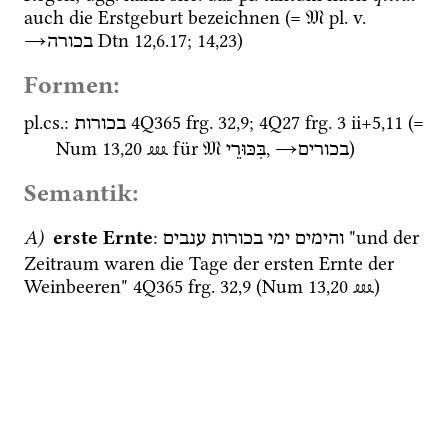
auch die Erstgeburt bezeichnen (= 
𝔐
pl.
v.
→
Dtn
12
,
6
.
17
; 
14
,
23
) 
בכורה
Formen:
pl.
cs.
: 
4Q365
frg. 32
,
9
; 
4Q27
frg. 3 ii+5
,
11
 (= 
בכורות
Num
13
,
20
⅏
 für 
𝔐
, 
→
)
בכורים
בִּכּוּרֵי
Semantik:
A)
erste Ernte
: 
 "und der 
והימים
ימי
בכורות
ענבים
Zeitraum waren die Tage der ersten Ernte der 
Weinbeeren" 
4Q365
frg. 32
,
9
 (
Num
13
,
20
⅏
) 