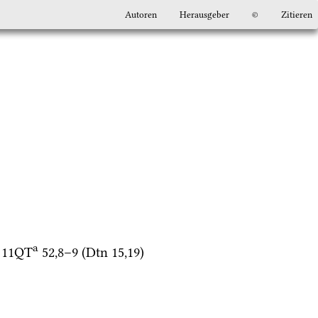
Autoren
Herausgeber
©
Zitieren
a
 
11QT
52
,
8
–
9
 (
Dtn
15
,
19
) 