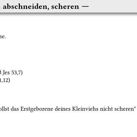
ג
abschneiden, scheren
he.
Jes
53
,
7
)
גֹ
1
,
12
)
ollst das Erstgeborene deines Kleinviehs nicht scheren"