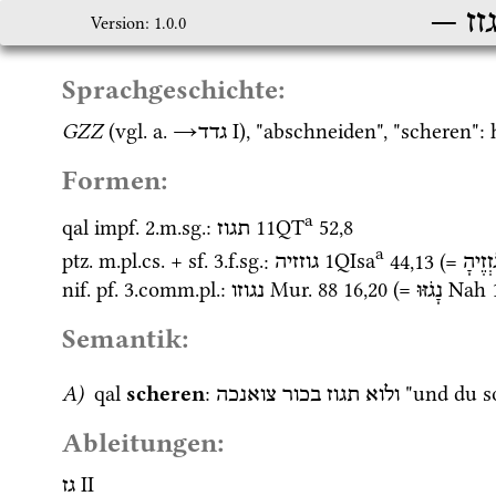
זז
Version: 1.0.0
Sprachgeschichte:
GZZ
 (
vgl.
a.
→
‎ I
), "abschneiden", "scheren": 
גדד
Formen:
a
qal
impf.
 2.
m.
sg.
: 
11QT
52
,
8
תגוז
a
ptz.
m.
pl.
cs.
 + 
sf.
 3.
f.
sg.
: 
1QIsa
44
,
13
 (= 
זְזֶיהָ
גוזזיה
nif.
pf.
 3.
comm.
pl.
: 
Mur. 88
16
,
20
 (= 
Nah
נָגֹזּוּ
נגוזו
Semantik:
A)
qal
scheren
: 
 "und du s
ולוא
תגוז
בכור
צואנכה
Ableitungen:
‎ II
גז