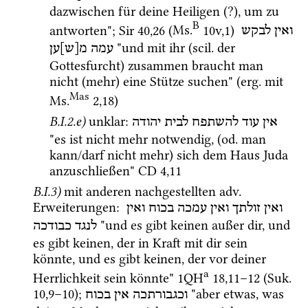
dazwischen für deine Heiligen (?), um zu 
B
antworten"; 
Sir
40
,
26
 (
Ms.
10v
,
1
)
ואין
לבקש
 "und mit ihr (
scil.
 der 
עמה
מ[ש]ען
Gottesfurcht) zusammen braucht man 
nicht (mehr) eine Stütze suchen" (
erg.
 mit 
Mas
Ms.
2
,
18
) 
B.I.2.e)
unklar
: 
אין
עוד
להשתפח
לבית
יהודה
"es ist nicht mehr notwendig, (
od.
 man 
kann/darf nicht mehr) sich dem Haus Juda 
anzuschließen" 
CD
4
,
11
B.I.3)
mit anderen nachgestellten 
adv.
Erweiterungen
: 
ואין
זולתך
ואין
עמכה
בכוח
ואין
 "und es gibt keinen außer dir, und 
לנגד
כבודכה
es gibt keinen, der in Kraft mit dir sein 
könnte, und es gibt keinen, der vor deiner 
a
Herrlichkeit sein könnte" 
1QH
18
,
11
–
12
 (
Suk.
10
,
9
–
10
)
; 
 "aber etwas, was 
וכגבורתכה
אין
בכוח