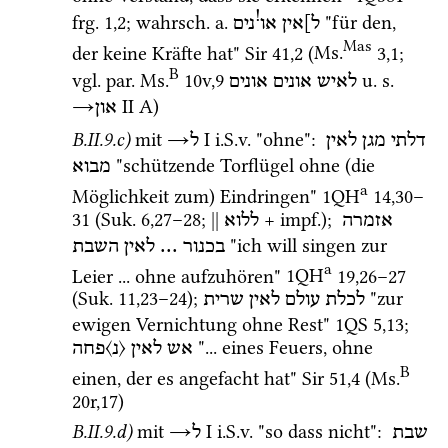
!
frg. 1
,
2
; 
wahrsch.
a.
 "für den, 
ל]אין
או
נים
Mas
der keine Kräfte hat" 
Sir
41
,
2
 (
Ms.
3
,
1
; 
B
vgl.
par.
Ms.
10v
,
9
u.
s.
לאיש
אונים
אונים
→
‎ II
 A)
און
B.II.9.c)
mit 
→
‎ I
i.S.v.
 "ohne"
: 
דלתי
מגן
לאין
ל
 "schützende Torflügel ohne (die 
מבוא
a
Möglichkeit zum) Eindringen" 
1QH
14
,
30
–
31
 (
Suk.
6
,
27
–
28
; 
||
 + 
impf.
); 
אזמרה
ללוא
 "ich will singen zur 
השבת
לאין
 ... 
בכנור
a
Leier ... ohne aufzuhören" 
1QH
19
,
26
–
27
(
Suk.
11
,
23
–
24
)
; 
 "zur 
לכלת
עולם
לאין
שרית
ewigen Vernichtung ohne Rest" 
1QS
5
,
13
; 
 "... eines Feuers, ohne 
אש
לאין
〈נ〉פחה
B
einen, der es angefacht hat" 
Sir
51
,
4
 (
Ms.
20r
,
17
)
B.II.9.d)
mit 
→
‎ I
i.S.v.
 "so dass nicht"
: 
שבת
ל