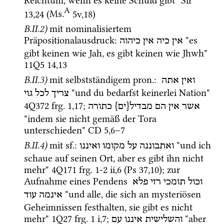
Reichtum, wenn es keine Schuld gibt" 
Sir
A
13
,
24
 (
Ms.
5v
,
18
)
B.II.2)
mit nominalisiertem 
Präpositionalausdruck
: 
 "es 
אין
כיה
אין
כיהוה
gibt keinen wie Jah, es gibt keinen wie Jhwh" 
11Q5
14
,
13
B.II.3)
mit selbstständigem 
pron.
: 
ואין
אתה
 "und du bedarfst keinerlei Nation" 
צריך
לכל
גוי
4Q372
frg. 1
,
17
; 
אשר
אין
הם
מבדיל{ים}
כתורה
"indem sie nicht gemäß der Tora 
unterschieden" 
CD
5
,
6
–
7
B.II.4)
mit 
sf.
: 
 "und ich 
ואתבוננה
על
מקומו
ואיננו
schaue auf seinen Ort, aber es gibt ihn nicht 
mehr" 
4Q171
frg. 1-2 ii
,
6
 (
Ps
37
,
10
); zur 
Aufnahme eines Pendens 
וכול
תומכי
רזי
פלא
 "und alle, die sich an mysteriösen 
אינמה
עוד
Geheimnissen festhalten, sie gibt es nicht 
mehr" 
1Q27
frg. 1 i
,
7
; 
 "aber 
והשלישית
איננו
עם