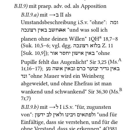
B.II.9)
mit 
praep.
adv.
od.
 als Apposition 
B.II.9.a)
mit 
→
‎ II
 als 
ב
Umstandsbeschreibung 
i.S.v.
 "ohne"
: 
ומה
 "und was soll ich 
א
ת
חשב
באין
רצונכה
a
planen ohne deinen Willen" 
1QH
18
,
7
–
8
(
Suk.
10
,
5
–
6
; 
vgl.
dgg.
Z.
11
בלוא
רצונכה
[
Suk.
10
,
9
]
); 
 "ohne 
באין
אישון
יחסר
אור
A
Pupille fehlt das Augenlicht" 
Sir
3
,
25
 (
Ms.
1r
,
16
–
17
)
; 
באין
גדיר
יבוער
כרם
ובאין
אשה
נע
 "ohne Mauer wird ein Weinberg 
ונד
abgeweidet, und ohne Ehefrau ist man 
B
wankend und schwankend" 
Sir
36
,
30
 (
Ms.
7r
,
7
)
B.II.9.b)
mit 
→
‎ I
i.S.v.
 "für, zugunsten 
ל
von"
: 
 "und für 
ולפתאים
ויבינו
ולאין
לב
ידעון
Einfältige, dass sie verstehen, und für die 
ohne Verstand, dass sie erkennen" 
4Q381