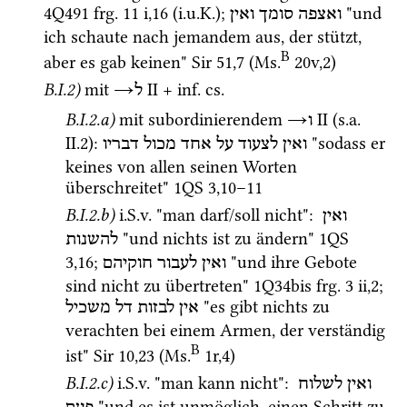
4Q491
frg. 11 i
,
16
 (
i.u.K.
); 
 "und 
ואצפה
סומך
ואין
ich schaute nach jemandem aus, der stützt, 
B
aber es gab keinen" 
Sir
51
,
7
 (
Ms.
20v
,
2
)
B.I.2)
mit 
→
‎ II
 + 
inf.
cs.
ל
B.I.2.a)
mit subordinierendem 
→
‎ II
 (
s.a.
ו
II.2)
: 
 "sodass er 
ואין
לצעוד
על
אחד
מכול
דבריו
keines von allen seinen Worten 
überschreitet" 
1QS
3
,
10
–
11
B.I.2.b)
i.S.v.
 "man darf/soll nicht"
: 
ואין
 "und nichts ist zu ändern" 
1QS
להשנות
3
,
16
; 
 "und ihre Gebote 
ואין
לעבור
חוקיהם
sind nicht zu übertreten" 
1Q34bis
frg. 3 ii
,
2
; 
 "es gibt nichts zu 
אין
לבזות
דל
משכיל
verachten bei einem Armen, der verständig 
B
ist" 
Sir
10
,
23
 (
Ms.
1r
,
4
)
B.I.2.c)
i.S.v.
 "man kann nicht"
: 
ואין
לשלוח
 "und es ist unmöglich, einen Schritt zu 