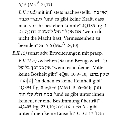
A
6
,
15
 (
Ms.
2r
,
17
)
B.II.11.d)
mit 
inf.
 stets nachgestellt
: 
]ואין
כח
 "und es gibt keine Kraft, dass 
לעמוד
לפניה
man vor ihr bestehen könnte" 
4Q185
frg. 1-
2 i
,
7
; 
 "wenn du 
אם
אין
לך
חיל
להשבית
זדון
nicht die Macht hast, Vermessenheit zu 
A
beenden" 
Sir
7
,
6
 (
Ms.
2v
,
10
)
B.II.12)
sonst 
adv.
 Erweiterungen mit 
praep.
B.II.12.a)
zwischen 
 und Bezugswort
: 
כי
אין
 "wenn es in deiner Mitte 
אין
בקרבך
בליעל
keine Bosheit gibt" 
4Q88
10
,
9
–
10
; 
שאין
בהמ
 "in denen es keine Reinheit gibt" 
[ט]הרה
4Q394
frg. 8 iv
,
5
–
6
 (
MMT
B
,
55
–
56
)
; 
ואין
 "und es gibt unter ihnen 
במה
דולג
עלי
חוק
keinen, der eine Bestimmung übertritt" 
4Q405
frg. 23 i
,
10
; 
 "es gibt 
אין
בהם
בינה
unter ihnen keine Einsicht" 
CD
5
,
17
 (
Dtn