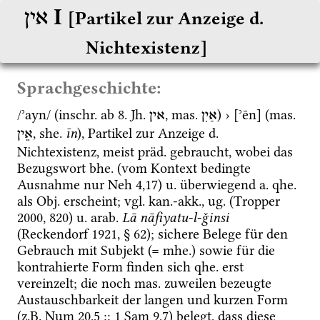
‎ I
אין
[Partikel zur Anzeige d. 
Nichtexistenz]
Sprachgeschichte:
/ʾayn/ (
inschr.
 ab 8. 
Jh.
, 
mas.
) › [ʾēn] (
mas.
אַיִן
אין
, 
she.
īn
), Partikel zur Anzeige 
d.
אֵין
Nichtexistenz, meist 
präd.
 gebraucht, wobei das 
Bezugswort 
bhe.
 (vom Kontext bedingte 
Ausnahme nur 
Neh
4
,
17
) 
u.
 überwiegend
a.
qhe.
als 
Obj.
 erscheint; 
vgl.
kan.
-
akk.
, 
ug.
 (
Tropper
2000
, 820) 
u.
arab.
Lā nāfiyatu-l-ǧinsi
(
Reckendorf 1921
, § 62); sichere Belege für den 
Gebrauch mit Subjekt (= 
mhe.
) sowie für die 
kontrahierte Form finden sich 
qhe.
 erst 
vereinzelt; die noch 
mas.
 zuweilen bezeugte 
Austauschbarkeit der langen und kurzen Form 
(
z.B.
Num
20
,
5
 :: 
1 Sam
9
,
7
) belegt, dass diese 