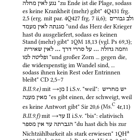
 "zu Ende ist die Plage, sodass 
נגע
לאין
מחלה
es keine Krankheit (mehr) gibt" 
4Q431
frg. 
2
,
5
 (
erg.
 mit 
par.
4Q427
frg. 7 ii
,
6
); 
ולב
גבורים
 "und das Herz der Krieger 
מגנתה
לאין
מעמד
hast du ausgeliefert, sodass es keinen 
Stand (mehr) gibt" 
1QM
18
,
13
 (
vgl.
Ps
69
,
3
); 
שאירית
לאין
 ... 
דרך
סררי
על
 ... 
גדולה
וחמה
 "und großer Zorn ... gegen die, 
ופליטה
למו
die widerspenstig im Wandel sind, ... 
sodass ihnen kein Rest oder Entrinnen 
bleibt" 
CD
2
,
5
–
7
B.II.9.e)
mit 
→
‎ I
i.S.v.
 "weil"
: 
יש
מחריש
מן
 "es gibt einen, der schweigt, weil 
מאין
מענה
C
es keine Antwort gibt" 
Sir
20
,
6
 (
Ms.
4r
,
11
)
B.II.9.f)
mit 
→
‎ II
i.S.v.
 "bis"
: elativisch 
עד
 "du hast dich bis zur 
הגברתה
עד
אין
מספר
a
Nichtzählbarkeit als stark erwiesen" 
1QH