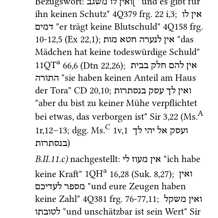
Bezugswort
: 
 "und es gibt für 
]ואין
לו
משגב
ihn keinen Schutz" 
4Q379
frg. 22 i
,
3
; 
אין
לו
 "er trägt keine Blutschuld" 
4Q158
frg. 
דמים
10-12
,
5
 (
Ex
22
,
1
); 
 "das 
אין
לנערה
חטא
מות
Mädchen hat keine todeswürdige Schuld" 
a
11QT
66
,
6
 (
Dtn
22
,
26
); 
אין
להם
חלק
בבית
 "sie haben keinen Anteil am Haus 
התורה
der Tora" 
CD
20
,
10
; 
ואין
לך
עסק
בנסתרות
"aber du bist zu keiner Mühe verpflichtet 
A
bei etwas, das verborgen ist" 
Sir
3
,
22
 (
Ms.
C
1r
,
12
–
13
; 
dgg.
Ms.
1v
,
1
ועסק
אל
יהי
לך
) 
בנסתרות
B.II.11.c)
nachgestellt
: 
 "ich habe 
אין
מעוז
לי
a
keine Kraft" 
1QH
16
,
28
 (
Suk.
8
,
27
)
; 
ואין
 "und eure Zeugen haben 
מספר
לעדיכם
keine Zahl" 
4Q381
frg. 76-77
,
11
; 
ואין
משקל
 "und unschätzbar ist sein Wert" 
Sir
לטובתו