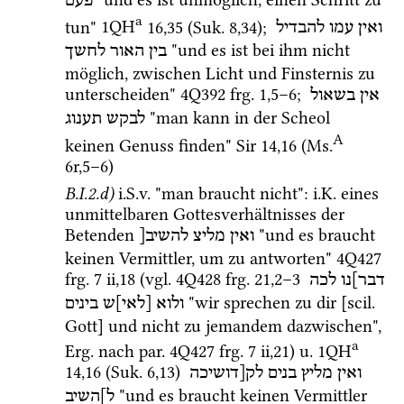
פעם
a
tun" 
1QH
16
,
35
 (
Suk.
8
,
34
)
; 
ואין
עמו
להבדיל
 "und es ist bei ihm nicht 
בין
האור
לחשך
möglich, zwischen Licht und Finsternis zu 
unterscheiden" 
4Q392
frg. 1
,
5
–
6
; 
אין
בשאול
 "man kann in der Scheol 
לבקש
תענוג
A
keinen Genuss finden" 
Sir
14
,
16
 (
Ms.
6r
,
5
–
6
)
B.I.2.d)
i.S.v.
 "man braucht nicht"
: 
i.K.
 eines 
unmittelbaren Gottesverhältnisses der 
Betenden 
 "und es braucht 
ואין
מליצ
להשיב[
keinen Vermittler, um zu antworten" 
4Q427
frg. 7 ii
,
18
 (
vgl.
4Q428
frg. 21
,
2
–
3
דבר]נו
לכה
 "wir sprechen zu dir [
scil.
ולוא
[לאי]ש
בינים
Gott] und nicht zu jemandem dazwischen", 
a
Erg.
 nach 
par.
4Q427
frg. 7 ii
,
21
) 
u.
1QH
14
,
16
 (
Suk.
6
,
13
)
ואין
מליץ
בנים
לק[דושיכה
 "und es braucht keinen Vermittler 
ל]השיב