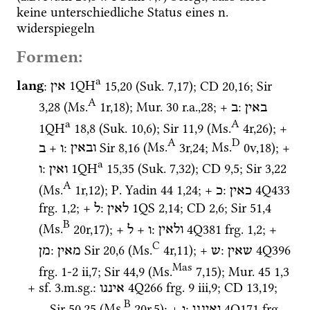
keine unterschiedliche Status
 eines 
n.
widerspiegeln 
Formen:
a
lang
: 
1QH
15
,
20
 (
Suk.
7
,
17
)
; 
CD
20
,
16
; 
Sir
אין
A
3
,
28
 (
Ms.
1r
,
18
)
; 
Mur. 30
r.a.
,
28
; + 
: 
באין
ב
a
A
1QH
18
,
8
 (
Suk.
10
,
6
)
; 
Sir
11
,
9
 (
Ms.
4r
,
26
)
; + 
A
D
 + 
: 
Sir
8
,
16
 (
Ms.
3r
,
24
; 
Ms.
0v
,
18
)
; + 
ובאין
ו
ב
a
: 
1QH
15
,
35
 (
Suk.
7
,
32
)
; 
CD
9
,
5
; 
Sir
3
,
22
ואין
ו
A
(
Ms.
1r
,
12
)
; 
P. Yadin 44
1
,
24
; + 
: 
4Q433
כאין
כ
frg. 1
,
2
; + 
: 
1QS
2
,
14
; 
CD
2
,
6
; 
Sir
51
,
4
לאין
ל
B
(
Ms.
20r
,
17
)
; + 
 + 
: 
4Q381
frg. 1
,
2
; + 
ולאין
ו
ל
C
: 
Sir
20
,
6
 (
Ms.
4r
,
11
)
; + 
: 
4Q396
שאין
ש
מאין
מן
Mas
frg. 1-2 ii
,
7
; 
Sir
44
,
9
 (
Ms.
7
,
15
)
; 
Mur. 45
1
,
3
+ 
sf.
 3.
m.
sg.
: 
4Q266
frg. 9 iii
,
9
; 
CD
13
,
19
; 
איננו
B
Sir
50
,
25
 (
Ms.
20r
,
5
)
; + 
: 
4Q171
frg. 
ואיננו
ו