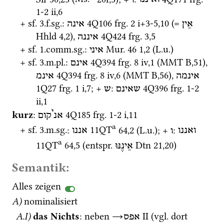
1-2 ii
,
6
+ 
sf.
 3.
f.
sg.
: 
4Q106
frg. 2 i+3-5
,
10
 (= 
אֵין
אינה
Hhld
4
,
2
), 
4Q424
frg. 3
,
5
איננה
+ 
sf.
 1.
comm.
sg.
: 
Mur. 46
1
,
2
 (
L.u.
)
איני
+ 
sf.
 3.
m.
pl.
: 
4Q394
frg. 8 iv
,
1
 (
MMT
B
,
51
)
, 
אינם
4Q394
frg. 8 iv
,
6
 (
MMT
B
,
56
)
, 
אינמה
אינמ
1Q27
frg. 1 i
,
7
; + 
: 
4Q396
frg. 1-2 
שאינם
ש
ii
,
1
י
kurz
: 
4Q185
frg. 1-2 i
,
11
אנ
קום
a
+ 
sf.
 3.
m.
sg.
: 
11QT
64
,
2
 (
L.u.
); + 
: 
ואננו
ו
אננו
a
11QT
64
,
5
 (
entspr.
Dtn
21
,
20
)
אֵינֶנּוּ
Semantik:
Alles zeigen
A)
nominalisiert
A.I)
das Nichts
: neben 
→
‎ II
 (
vgl.
 dort 
אפס