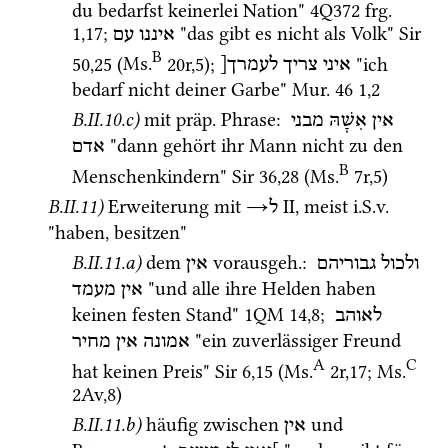
du bedarfst keinerlei Nation" 
4Q372
frg. 
1
,
17
; 
 "das gibt es nicht als Volk" 
Sir
איננו
עם
B
50
,
25
 (
Ms.
20r
,
5
)
; 
 "ich 
איני
צריך
לעמרך[
bedarf nicht deiner Garbe" 
Mur. 46
1
,
2
B.II.10.c)
mit 
präp.
 Phrase
: 
אין
אִשָׁהּ
מבני
 "dann gehört ihr Mann nicht zu den 
אדם
B
Menschenkindern" 
Sir
36
,
28
 (
Ms.
7r
,
5
)
B.II.11)
Erweiterung mit 
→
‎ II
, meist 
i.S.v.
ל
"haben, besitzen"
B.II.11.a)
dem 
vorausgeh.
: 
ולכול
גבוריהם
אין
 "und alle ihre Helden haben 
אין
מעמד
keinen festen Stand" 
1QM
14
,
8
; 
לאוהב
 "ein zuverlässiger Freund 
אמונה
אין
מחיר
A
C
hat keinen Preis" 
Sir
6
,
15
 (
Ms.
2r
,
17
; 
Ms.
2Av
,
8
)
B.II.11.b)
häufig zwischen 
 und 
אין