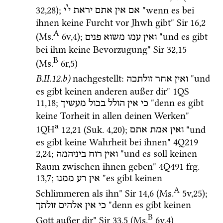
י
32
,
28
); 
 "wenn es bei 
אם
אין
אתם
יראת
י
י
ihnen keine Furcht vor Jhwh gibt" 
Sir
16
,
2
A
(
Ms.
6v
,
4
)
; 
 "und es gibt 
ואין
עמו
משוא
פנים
bei ihm keine Bevorzugung" 
Sir
32
,
15
B
(
Ms.
6r
,
5
)
B.II.12.b)
nachgestellt
: 
 "und 
ואין
אחר
זולתכה
es gibt keinen anderen außer dir" 
1QS
11
,
18
; 
 "denn es gibt 
כי
אין
הולל
בכול
מעשיך
keine Torheit in allen deinen Werken" 
a
1QH
12
,
21
 (
Suk.
4
,
20
)
; 
 "und 
ואין
אמת
אתם
es gibt keine Wahrheit bei ihnen" 
4Q219
2
,
24
; 
 "und es soll keinen 
ואין
רוח
ביניהמה
Raum zwischen ihnen geben" 
4Q491
frg. 
13
,
7
; 
 "es gibt keinen 
אין
רע
ממנו
A
Schlimmeren als ihn" 
Sir
14
,
6
 (
Ms.
5v
,
25
)
; 
 "denn es gibt keinen 
כי
אין
אלהים
זולתך
B
Gott außer dir" 
Sir
33
,
5
 (
Ms.
6v
,
4
)