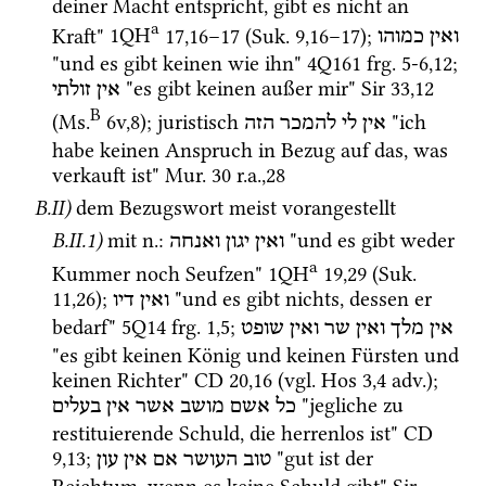
deiner Macht entspricht, gibt es nicht an 
a
Kraft" 
1QH
17
,
16
–
17
 (
Suk.
9
,
16
–
17
)
; 
ואין
כמוהו
"und es gibt keinen wie ihn" 
4Q161
frg. 5-6
,
12
; 
 "es gibt keinen außer mir" 
Sir
33
,
12
אין
זולתי
B
(
Ms.
6v
,
8
)
; juristisch 
 "ich 
אין
לי
להמכר
הזה
habe keinen Anspruch in Bezug auf das, was 
verkauft ist" 
Mur. 30
r.a.
,
28
B.II)
dem Bezugswort meist vorangestellt
B.II.1)
mit 
n.
: 
 "und es gibt weder 
ואין
יגון
ואנחה
a
Kummer noch Seufzen" 
1QH
19
,
29
 (
Suk.
11
,
26
)
; 
 "und es gibt nichts, dessen er 
ואין
דיו
bedarf" 
5Q14
frg. 1
,
5
; 
אין
מלך
ואין
שר
ואין
שופט
"es gibt keinen König und keinen Fürsten und 
keinen Richter" 
CD
20
,
16
 (
vgl.
Hos
3
,
4
adv.
); 
 "jegliche zu 
כל
אשם
מושב
אשר
אין
בעלים
restituierende Schuld, die herrenlos ist" 
CD
9
,
13
; 
 "gut ist der 
טוב
העושר
אם
אין
עון