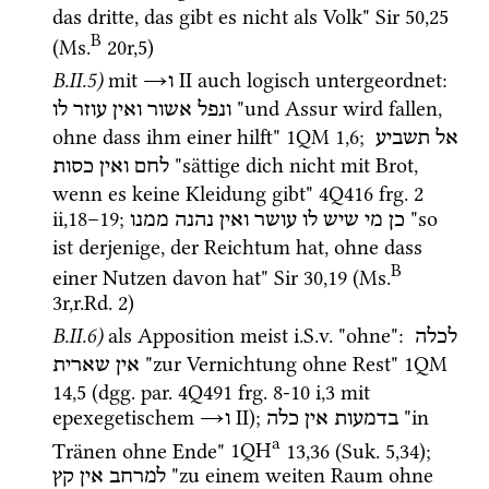
das dritte, das gibt es nicht als Volk" 
Sir
50
,
25
B
(
Ms.
20r
,
5
)
B.II.5)
mit 
→
‎ II
 auch logisch untergeordnet
: 
ו
 "und Assur wird fallen, 
ונפל
אשור
ואין
עוזר
לו
ohne dass ihm einer hilft" 
1QM
1
,
6
; 
אל
תשביע
 "sättige dich nicht mit Brot, 
לחם
ואין
כסות
wenn es keine Kleidung gibt" 
4Q416
frg. 2 
ii
,
18
–
19
; 
 "so 
כן
מי
שיש
לו
עושר
ואין
נהנה
ממנו
ist derjenige, der Reichtum hat, ohne dass 
B
einer Nutzen davon hat" 
Sir
30
,
19
 (
Ms.
3r
,
r.Rd. 2
)
B.II.6)
als Apposition meist 
i.S.v.
 "ohne"
: 
לכלה
 "zur Vernichtung ohne Rest" 
1QM
אין
שארית
14
,
5
 (
dgg.
par.
4Q491
frg. 8-10 i
,
3
 mit 
epexegetischem 
→
‎ II
); 
 "in 
בדמעות
אין
כלה
ו
a
Tränen ohne Ende" 
1QH
13
,
36
 (
Suk.
5
,
34
)
; 
 "zu einem weiten Raum ohne 
למרחב
אין
קץ