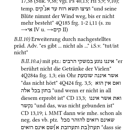
17
,
38
 (
Suk.
9
,
38
; 
vgl.
Ps
40
,
13
; 
Hi
5
,
9
; 
9
,
10
); 
י
temp.
 "und seine 
וציצו
תשא
רוח
עד
אנ
קים
Blüte nimmt der Wind weg, bis er nicht 
mehr besteht" 
4Q185
frg. 1-2 i
,
11
 (
s.
 zu 
→
‎ IV
u.
→
‎ II
)
קים
אי
B.II.10)
Erweiterung durch nachgestelltes 
präd.
Adv.
 "es gibt ... nicht als ..." 
i.S.v.
 "tut/ist 
nicht"
B.II.10.a)
mit 
ptz.
: 
 "er 
איננו
נוגע
במשקי
הרבים
berührt nicht die Getränke der Vielen" 
4Q284a
frg. 1
,
3
; ein Ohr 
אשר
איננה
שומעת
"das nicht hört" 
4Q424
frg. 3
,
5
; 
ואם
אין
הוא
 "und wenn er nicht in all 
בחון
בכל
אלה
diesem erprobt ist" 
CD
13
,
3
; 
ואת
אשר
איננו
 "und das, was nicht gebunden ist" 
נקשר
CD
13
,
19
; 
i.
MMT
 dann wie 
mhe.
 schon als 
neg.
 des 
vb.
ptz.
שאינם
רואים
להזהר
מכל
 "dass sie 
תערו[בת
ותערובת
א]שם
אינם
רואים