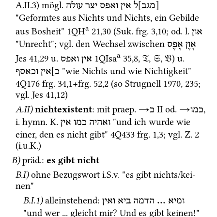
A.II.3) 
mögl.
[מגב]ל
אין
ואפס
יצר
עולה
"Geformtes aus Nichts und Nichts, ein Gebilde 
a
aus Bosheit" 
1QH
21
,
30
 (
Suk.
frg. 3
,
10
; 
od.
l.
און
"Unrecht"; 
vgl.
 den Wechsel zwischen 
אָוֶן
אֶפֶס
a
Jes
41
,
29
u.
1QIsa
35
,
8
, 
𝔗
, 
𝔖
, 
𝔙
) 
u.
אין
ואפס
 "wie Nichts und wie Nichtigkeit" 
כ]אין וכאסף
4Q176
frg. 34
,
1
+
frg. 52
,
2
 (so 
Strugnell 1970
, 235; 
vgl.
Jes
41
,
12
)
A.II)
nichtexistent
: 
mit
praep.
→
‎ II
od.
→
, 
כמו
כ
i.
hymn.
K.
 "und ich wurde wie 
ואהיה
כמו
אין
einer, den es nicht gibt" 
4Q433
frg. 1
,
3
; 
vgl.
Z.
2
(
i.u.K.
)
B)
präd.
: 
es gibt nicht
B.I)
ohne Be­­zugs­­wort 
i.S.v.
 "es gibt nichts/kei­
nen"
B.I.1)
alleinstehend
: 
ואין
ביא
הדמה
 ... 
ומיא
"und wer ... gleicht mir? Und es gibt keinen!" 