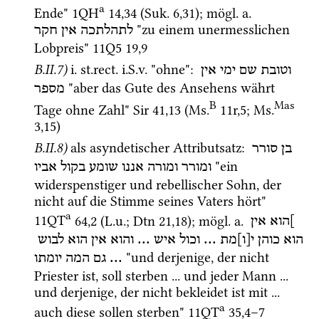
a
Ende" 
1QH
14
,
34
 (
Suk.
6
,
31
)
; 
mögl.
a.
 "zu einem unermesslichen 
לתהלתכה
אין
חקר
Lobpreis" 
11Q5
19
,
9
B.II.7)
i.
st.rect.
i.S.v.
 "ohne"
: 
וטובת
שם
ימי
אין
 "aber das Gute des Ansehens währt 
מספר
B
Mas
Tage ohne Zahl" 
Sir
41
,
13
 (
Ms.
11r
,
5
; 
Ms.
3
,
15
)
B.II.8)
als asyndetischer Attributsatz
: 
בן
סורר
 "ein 
ומורר
ומורה
אננו
שומע
בקול
אביו
widerspenstiger und rebellischer Sohn, der 
nicht auf die Stimme seines Vaters hört" 
a
11QT
64
,
2
 (
L.u.
; 
Dtn
21
,
18
); 
mögl.
a.
]הוא
אין
לבוש
הוא
אין
והוא
 ... 
איש
וכול
 ... 
י[ו]מת
כוהן
הוא
 "und derjenige, der nicht 
יומתו
המה
גם
... 
Priester ist, soll sterben ... und jeder Mann ... 
und derjenige, der nicht bekleidet ist mit ... 
a
auch diese sollen sterben" 
11QT
35
,
4
–
7