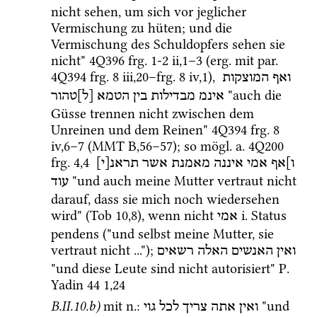
nicht sehen, um sich vor jeglicher 
Vermischung zu hüten; und die 
Vermischung des Schuldopfers sehen sie 
nicht" 
4Q396
frg. 1-2 ii
,
1
–
3
 (
erg.
 mit 
par.
4Q394
frg. 8 iii
,
20
–
frg. 8 iv
,
1
), 
ואף
המוצקות
 "auch die 
אינמ
מבדילות
בין
הטמא
[ל]טהור
Güsse trennen nicht zwischen dem 
Unreinen und dem Reinen" 
4Q394
frg. 8 
iv
,
6
–
7
 (
MMT
B
,
56
–
57
)
; so 
mögl.
a.
4Q200
frg. 4
,
4
ו]אף
אמי
איננה
מאמנת
אשר
תראנ[י]
 "und auch meine Mutter vertraut nicht 
עוד
darauf, dass sie mich noch wiedersehen 
wird" (
Tob 10,8
), wenn nicht 
i.
 Status 
אמי
pendens ("und selbst meine Mutter, sie 
vertraut nicht ..."); 
ואין
האנשים
האלה
רשאים
"und diese Leute sind nicht autorisiert" 
P. 
Yadin 44
1
,
24
B.II.10.b)
mit 
n.
: 
 "und 
ואין
אתה
צריך
לכל
גוי